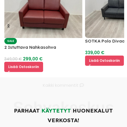
SOTKA Polo Divaan
SALE
2 Istuttava Nahkasohva
339,00
€
299,00
€
349,00
€
Lisää Ostoskoriin
Lisää Ostoskoriin
Kaikki kommentit
Sohvakeskus
PARHAAT
KÄYTETYT
HUONEKALUT
VERKOSTA!