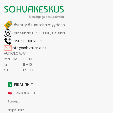
Käytettyjä tuotteita myydään.
Kornetintie 6 A, 00380, Helsinki
+358 50 3062654
info@sohvakeskus.fi
AUKIOLOAJAT
ma -pe 10- 18
la 11 - 18
su 12 - 17
PIKALINKIT
TARJOUKSET
Sohvat
Nojatuolit