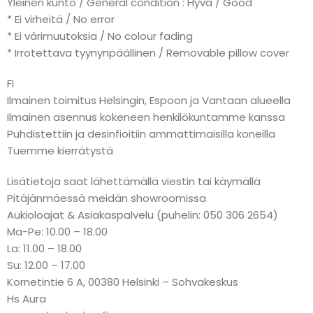
Yleinen kunto / General condition : Hyvä / Good
* Ei virheitä / No error
* Ei värimuutoksia / No colour fading
* Irrotettava tyynynpäällinen / Removable pillow cover
FI
Ilmainen toimitus Helsingin, Espoon ja Vantaan alueella
Ilmainen asennus kokeneen henkilökuntamme kanssa
Puhdistettiin ja desinfioitiin ammattimaisilla koneilla
Tuemme kierrätystä
Lisätietoja saat lähettämällä viestin tai käymällä
Pitäjänmäessä meidän showroomissa
Aukioloajat & Asiakaspalvelu (puhelin: 050 306 2654)
Ma-Pe: 10.00 – 18.00
La: 11.00 – 18.00
Su: 12.00 – 17.00
Kornetintie 6 A, 00380 Helsinki – Sohvakeskus
Hs Aura