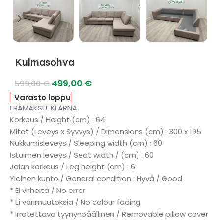
Kulmasohva
499,00
€
599,00
€
Varasto loppu
ERÄMAKSU: KLARNA
Korkeus / Height (cm) : 64
Mitat (Leveys x Syvvys) / Dimensions (cm) : 300 x 195
Nukkumisleveys / Sleeping width (cm) : 60
Istuimen leveys / Seat width / (cm) : 60
Jalan korkeus / Leg height (cm) : 6
Yleinen kunto / General condition : Hyvä / Good
* Ei virheitä / No error
* Ei värimuutoksia / No colour fading
* Irrotettava tyynynpäällinen / Removable pillow cover