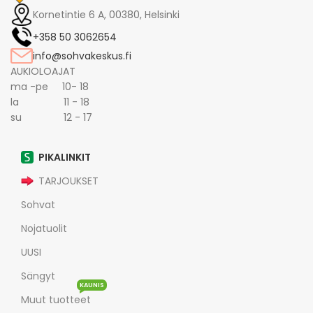
Kornetintie 6 A, 00380, Helsinki
+358 50 3062654
info@sohvakeskus.fi
AUKIOLOAJAT
ma -pe 10- 18
la 11 - 18
su 12 - 17
PIKALINKIT
TARJOUKSET
Sohvat
Nojatuolit
UUSI
Sängyt
KAUNIS
Muut tuotteet