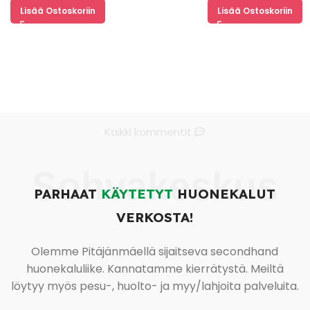
Lisää Ostoskoriin
Lisää Ostoskoriin
Kaikki kommentit
Sohvakeskus
PARHAAT
KÄYTETYT
HUONEKALUT
VERKOSTA!
Olemme Pitäjänmäellä sijaitseva secondhand
huonekaluliike. Kannatamme kierrätystä. Meiltä
löytyy myös pesu-, huolto- ja myy/lahjoita palveluita.