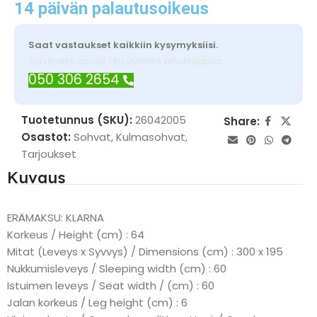
14 päivän palautusoikeus
Saat vastaukset kaikkiin kysymyksiisi.
Tarvitsetko apua? Ota yhteyttä WhatsAppilla
050 306 2654
Tuotetunnus (SKU):
26042005
Share:
Osastot:
Sohvat
,
Kulmasohvat
,
Tarjoukset
Kuvaus
ERÄMAKSU: KLARNA
Korkeus / Height (cm) : 64
Mitat (Leveys x Syvvys) / Dimensions (cm) : 300 x 195
Nukkumisleveys / Sleeping width (cm) : 60
Istuimen leveys / Seat width / (cm) : 60
Jalan korkeus / Leg height (cm) : 6