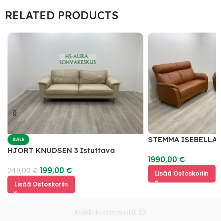
RELATED PRODUCTS
STEMMA ISEBELLA 
SALE
2
HJORT KNUDSEN 3 Istuttava
1990,00
€
Nahkasohva
199,00
€
249,00
€
Lisää Ostoskoriin
Lisää Ostoskoriin
Kaikki kommentit