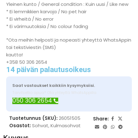
Yleinen kunto / General condition : Kuin uusi / Like new
* Ei lemmikkien karvoja / No pet hair
* Ei virheitä / No error
* Ei värimuutoksia / No colour fading
*Ota meihin helposti ja nopeasti yhteyttä WhatsAppin
tai tekstiviestin (SMS)
kautta!
+358 50 306 2654
14 päivän palautusoikeus
Saat vastaukset kaikkiin kysymyksiisi.
Tarvitsetko apua? Ota yhteyttä WhatsAppilla
050 306 2654
Tuotetunnus (SKU):
26051505
Share:
Osastot:
Sohvat
,
Kulmasohvat
Kuvaus