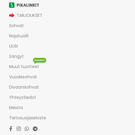
PIKALINKIT
TARJOUKSET
Sohvat
Nojatuolit
UUSI
Sängyt
KAUNIS
Muut tuotteet
Vuodesohvat
Divaanisohvat
Yhteystiedot
Meista
Tietosuojaseloste