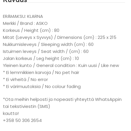
ERÄMAKSU: KLARNA
Merkki / Brand : ASKO
Korkeus / Height (cm) : 80
Mitat (Leveys x Syvvys) / Dimensions (cm) : 225 x 215
Nukkumisleveys / Sleeping width (cm) : 60
Istuimen leveys / Seat width / (cm) : 60
Jalan korkeus / Leg height (cm) : 10
Yleinen kunto / General condition : Kuin uusi / Like new
* Ei lemmikkien karvoja / No pet hair
* Ei virheitä / No error
* Ei värimuutoksia / No colour fading
*Ota meihin helposti ja nopeasti yhteyttä WhatsAppin
tai tekstiviestin (SMS)
kautta!
+358 50 306 2654