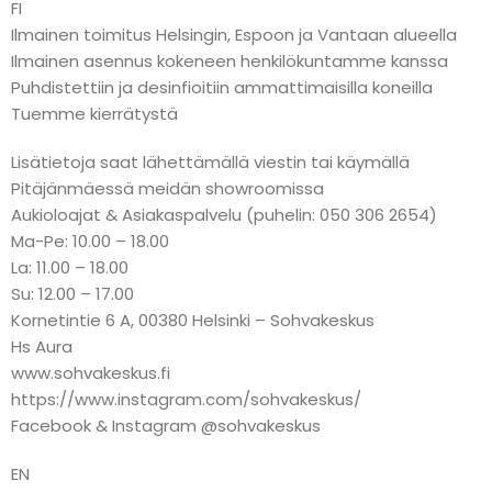
FI
Ilmainen toimitus Helsingin, Espoon ja Vantaan alueella
Ilmainen asennus kokeneen henkilökuntamme kanssa
Puhdistettiin ja desinfioitiin ammattimaisilla koneilla
Tuemme kierrätystä
Lisätietoja saat lähettämällä viestin tai käymällä
Pitäjänmäessä meidän showroomissa
Aukioloajat & Asiakaspalvelu (puhelin: 050 306 2654)
Ma-Pe: 10.00 – 18.00
La: 11.00 – 18.00
Su: 12.00 – 17.00
Kornetintie 6 A, 00380 Helsinki – Sohvakeskus
Hs Aura
www.sohvakeskus.fi
https://www.instagram.com/sohvakeskus/
Facebook & Instagram @sohvakeskus
EN