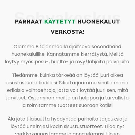
Sohvakeskus
PARHAAT
KÄYTETYT
HUONEKALUT
VERKOSTA!
Olemme Pitäjänmäellä sijaitseva secondhand
huonekaluliike. Kannatamme kierrätystä. Meiltä
löytyy myös pesu-, huolto- ja myy/lahjoita palveluita.
Tiedämme, kuinka tärkeää on löytää juuri oikea
sisustustuote kodillesi. Siksi tarjoamme sinulle monia
erilaisia vaihtoehtoja, jotta voit löytää juuri sen, mitä
tarvitset. Ostaminen meiltä on helppoa ja turvallista,
ja toimitamme tuotteet suoraan kotiisi.
Älä jätä tilaisuutta hyödyntää parhaita tarjouksia ja
löytää unelmiesi kodin sisustustuotteet. Tilaa nyt
verkkokaupastamme ja anna elämäsi tilojen