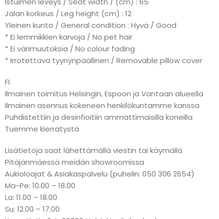
Istuimen leveys / Seat width / (cm) : 65
Jalan korkeus / Leg height (cm) : 12
Yleinen kunto / General condition : Hyvä / Good
* Ei lemmikkien karvoja / No pet hair
* Ei värimuutoksia / No colour fading
* Irrotettava tyynynpäällinen / Removable pillow cover
FI
Ilmainen toimitus Helsingin, Espoon ja Vantaan alueella
Ilmainen asennus kokeneen henkilökuntamme kanssa
Puhdistettiin ja desinfioitiin ammattimaisilla koneilla
Tuemme kierrätystä
Lisätietoja saat lähettämällä viestin tai käymällä
Pitäjänmäessä meidän showroomissa
Aukioloajat & Asiakaspalvelu (puhelin: 050 306 2654)
Ma-Pe: 10.00 – 18.00
La: 11.00 – 18.00
Su: 12.00 – 17.00