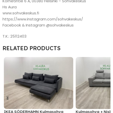
Kornetintie 6 A, 00380 Helsinki – Sohvakeskus
Hs Aura
www.sohvakeskus.fi
https://www.instagram.com/sohvakeskus/
Facebook & Instagram @sohvakeskus
T.K.: 25112403
RELATED PRODUCTS
IKEA SÖDERHAMN Kulmasohva
Kulmasohva + Nisk