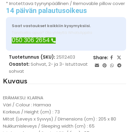
* Irrotettava tyynynpäällinen / Removable pillow cover
14 päivän palautusoikeus
Saat vastaukset kaikkiin kysymyksiisi.
Tarvitsetko apua? Ota yhteyttä WhatsAppilla
050 306 2654
Tuotetunnus (SKU):
25112403
Share:
Osastot:
Sohvat
,
2- ja 3- Istuttavat
sohvat
Kuvaus
ERÄMAKSU: KLARNA
Väri / Colour : Harmaa
Korkeus / Height (cm) : 73
Mitat (Leveys x Syvvys) / Dimensions (cm) : 205 x 80
Nukkumisleveys / Sleeping width (cm) : 65