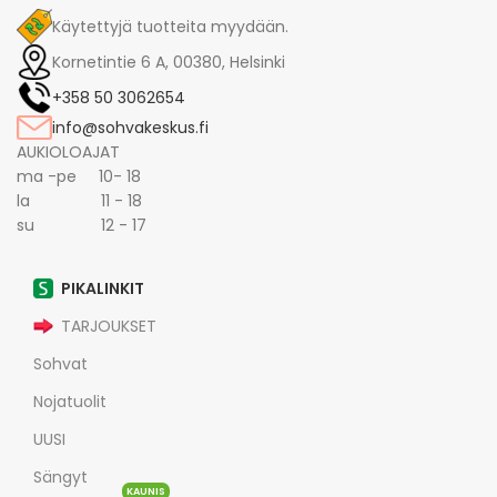
Käytettyjä tuotteita myydään.
Kornetintie 6 A, 00380, Helsinki
+358 50 3062654
info@sohvakeskus.fi
AUKIOLOAJAT
ma -pe 10- 18
la 11 - 18
su 12 - 17
PIKALINKIT
TARJOUKSET
Sohvat
Nojatuolit
UUSI
Sängyt
KAUNIS