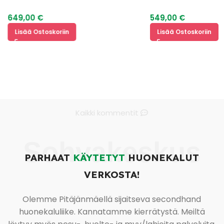
649,00
€
549,00
€
Lisää Ostoskoriin
Lisää Ostoskoriin
Kaikki kommentit
Sohvakeskus
PARHAAT
KÄYTETYT
HUONEKALUT
VERKOSTA!
Olemme Pitäjänmäellä sijaitseva secondhand
huonekaluliike. Kannatamme kierrätystä. Meiltä