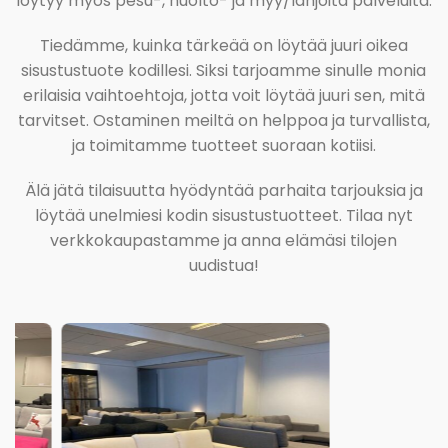
löytyy myös pesu-, huolto- ja myy/lahjoita palveluita.
Tiedämme, kuinka tärkeää on löytää juuri oikea
sisustustuote kodillesi. Siksi tarjoamme sinulle monia
erilaisia vaihtoehtoja, jotta voit löytää juuri sen, mitä
tarvitset. Ostaminen meiltä on helppoa ja turvallista,
ja toimitamme tuotteet suoraan kotiisi.
Älä jätä tilaisuutta hyödyntää parhaita tarjouksia ja
löytää unelmiesi kodin sisustustuotteet. Tilaa nyt
verkkokaupastamme ja anna elämäsi tilojen
uudistua!