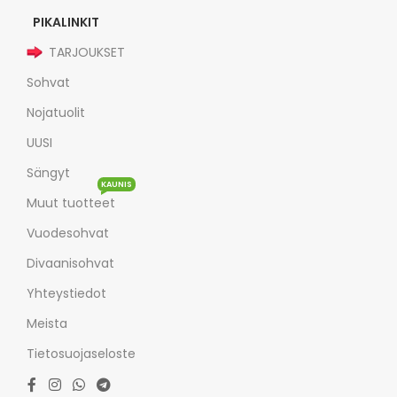
PIKALINKIT
TARJOUKSET
Sohvat
Nojatuolit
UUSI
Sängyt
KAUNIS
Muut tuotteet
Vuodesohvat
Divaanisohvat
Yhteystiedot
Meista
Tietosuojaseloste