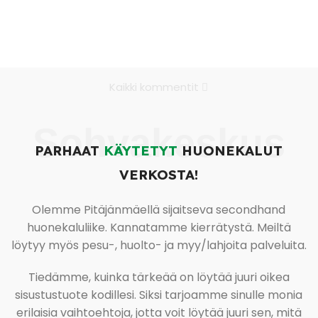
Kaikki kommentit
Sohvakeskus
PARHAAT
KÄYTETYT
HUONEKALUT
VERKOSTA!
Olemme Pitäjänmäellä sijaitseva secondhand
huonekaluliike. Kannatamme kierrätystä. Meiltä
löytyy myös pesu-, huolto- ja myy/lahjoita palveluita.
Tiedämme, kuinka tärkeää on löytää juuri oikea
sisustustuote kodillesi. Siksi tarjoamme sinulle monia
erilaisia vaihtoehtoja, jotta voit löytää juuri sen, mitä