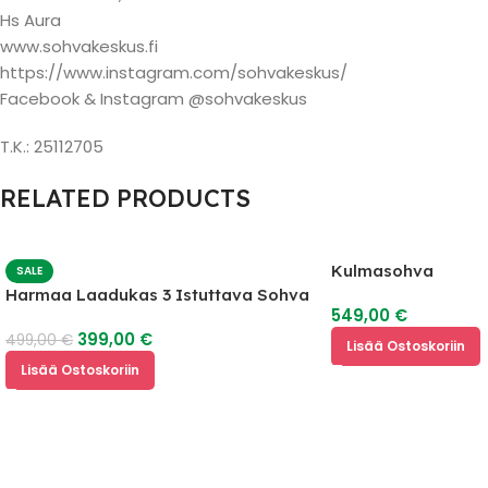
Hs Aura
www.sohvakeskus.fi
https://www.instagram.com/sohvakeskus/
Facebook & Instagram @sohvakeskus
T.K.: 25112705
RELATED PRODUCTS
Kulmasohva
SALE
Harmaa Laadukas 3 Istuttava Sohva
549,00
€
399,00
€
499,00
€
Lisää Ostoskoriin
Lisää Ostoskoriin