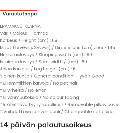
Varasto loppu
ERÄMAKSU: KLARNA
Väri / Colour : Harmaa
Korkeus / Height (cm) : 68
Mitat (Leveys x Syvvys) / Dimensions (cm) : 185 x 145
Nukkumisleveys / Sleeping width (cm) : 60
Istuimen leveys / Seat width / (cm) : 60
Jalan korkeus / Leg height (cm) : 6
Yleinen kunto / General condition : Hyvä / Good
* Ei lemmikkien karvoja / No pet hair
* Ei virheitä / No error
* Ei värimuutoksia / No colour fading
* Irrotettava tyynynpäällinen / Removable pillow cover
* Vaihdettava sohvan puoli / Changeable sofa side
14 päivän palautusoikeus