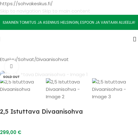
https://sohvakeskus.fi/
Skip to navigation
Skip to main content
ILMAINEN TOIMITUS JA ASENNUS HELSINGIN, ESPOON JA VANTAAN ALUEELLA!
Etusivu
/
Sohvat
/
Divaanisohvat
Watch video
SOLD OUT
2,5 Istuttava Divaanisohva
299,00
€