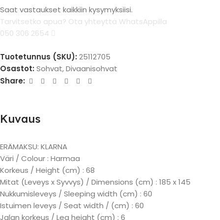
Saat vastaukset kaikkiin kysymyksiisi.
Tarvitsetko apua? Ota yhteyttä WhatsAppilla
050 306 2654
Tuotetunnus (SKU):
25112705
Osastot:
Sohvat
,
Divaanisohvat
Share:
Kuvaus
ERÄMAKSU: KLARNA
Väri / Colour : Harmaa
Korkeus / Height (cm) : 68
Mitat (Leveys x Syvvys) / Dimensions (cm) : 185 x 145
Nukkumisleveys / Sleeping width (cm) : 60
Istuimen leveys / Seat width / (cm) : 60
Jalan korkeus / Leg height (cm) : 6