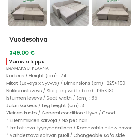
Vuodesohva
349,00
€
Varasto loppu
ERÄMAKSU: KLARNA
Korkeus / Height (cm) : 74
Mitat (Leveys x Syvvys) / Dimensions (cm) : 225×150
Nukkumisleveys / Sleeping width (cm) : 195×130
Istuimen leveys / Seat width / (cm) : 65
Jalan korkeus / Leg height (cm) :3
Yleinen kunto / General condition : Hyvä / Good
* Ei lemmikkien karvoja / No pet hair
* Irrotettava tyynynpäällinen / Removable pillow cover
* Vaihdettava sohvan puoli / Changeable sofa side