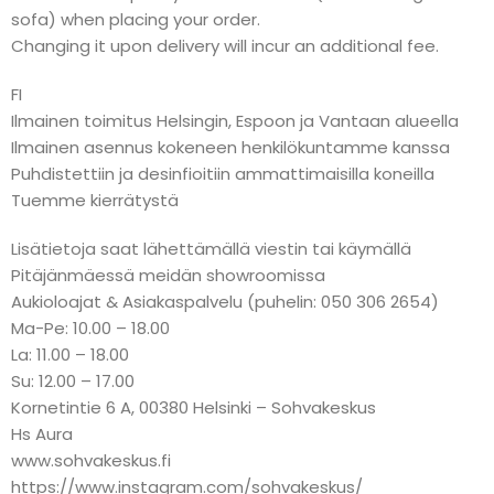
sofa) when placing your order.
Changing it upon delivery will incur an additional fee.
FI
Ilmainen toimitus Helsingin, Espoon ja Vantaan alueella
Ilmainen asennus kokeneen henkilökuntamme kanssa
Puhdistettiin ja desinfioitiin ammattimaisilla koneilla
Tuemme kierrätystä
Lisätietoja saat lähettämällä viestin tai käymällä
Pitäjänmäessä meidän showroomissa
Aukioloajat & Asiakaspalvelu (puhelin: 050 306 2654)
Ma-Pe: 10.00 – 18.00
La: 11.00 – 18.00
Su: 12.00 – 17.00
Kornetintie 6 A, 00380 Helsinki – Sohvakeskus
Hs Aura
www.sohvakeskus.fi
https://www.instagram.com/sohvakeskus/