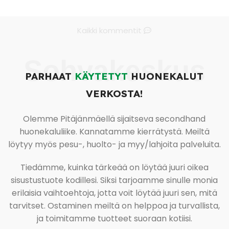
Kaikki kommentit
Sohvakeskus
PARHAAT
KÄYTETYT
HUONEKALUT
VERKOSTA!
Olemme Pitäjänmäellä sijaitseva secondhand
huonekaluliike. Kannatamme kierrätystä. Meiltä
löytyy myös pesu-, huolto- ja myy/lahjoita palveluita.
Tiedämme, kuinka tärkeää on löytää juuri oikea
sisustustuote kodillesi. Siksi tarjoamme sinulle monia
erilaisia vaihtoehtoja, jotta voit löytää juuri sen, mitä
tarvitset. Ostaminen meiltä on helppoa ja turvallista,
ja toimitamme tuotteet suoraan kotiisi.