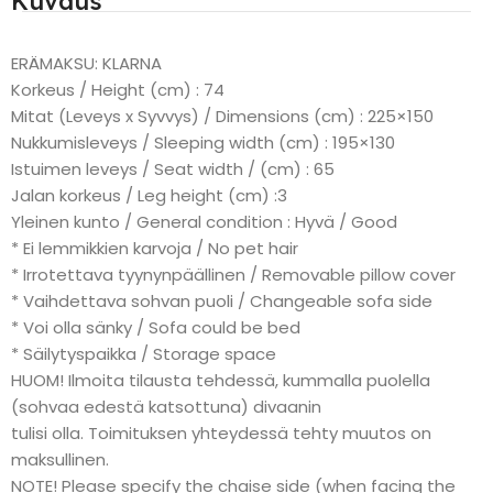
Kuvaus
ERÄMAKSU: KLARNA
Korkeus / Height (cm) : 74
Mitat (Leveys x Syvvys) / Dimensions (cm) : 225×150
Nukkumisleveys / Sleeping width (cm) : 195×130
Istuimen leveys / Seat width / (cm) : 65
Jalan korkeus / Leg height (cm) :3
Yleinen kunto / General condition : Hyvä / Good
* Ei lemmikkien karvoja / No pet hair
* Irrotettava tyynynpäällinen / Removable pillow cover
* Vaihdettava sohvan puoli / Changeable sofa side
* Voi olla sänky / Sofa could be bed
* Säilytyspaikka / Storage space
HUOM! Ilmoita tilausta tehdessä, kummalla puolella
(sohvaa edestä katsottuna) divaanin
tulisi olla. Toimituksen yhteydessä tehty muutos on
maksullinen.
NOTE! Please specify the chaise side (when facing the