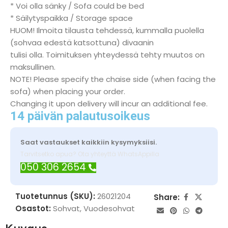
* Voi olla sänky / Sofa could be bed
* Säilytyspaikka / Storage space
HUOM! Ilmoita tilausta tehdessä, kummalla puolella
(sohvaa edestä katsottuna) divaanin
tulisi olla. Toimituksen yhteydessä tehty muutos on
maksullinen.
NOTE! Please specify the chaise side (when facing the
sofa) when placing your order.
Changing it upon delivery will incur an additional fee.
14 päivän palautusoikeus
Saat vastaukset kaikkiin kysymyksiisi.
Tarvitsetko apua? Ota yhteyttä WhatsAppilla
050 306 2654
Tuotetunnus (SKU):
26021204
Share:
Osastot:
Sohvat
,
Vuodesohvat