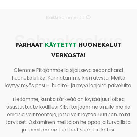
Kaikki kommentit
Sohvakeskus
PARHAAT
KÄYTETYT
HUONEKALUT
VERKOSTA!
Olemme Pitäjänmäellä sijaitseva secondhand
huonekaluliike. Kannatamme kierrätystä. Meiltä
löytyy myös pesu-, huolto- ja myy/lahjoita palveluita.
Tiedämme, kuinka tärkeää on löytää juuri oikea
sisustustuote kodillesi. Siksi tarjoamme sinulle monia
erilaisia vaihtoehtoja, jotta voit löytää juuri sen, mitä
tarvitset. Ostaminen meiltä on helppoa ja turvallista,
ja toimitamme tuotteet suoraan kotiisi.