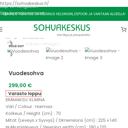
https://sohvakeskus.fi/
Skip to navigation
Skip to main content
ILMAINEN TOIMITUS JA ASENNUS HELSINGIN, ESPOON JA VANTAAN ALUEELLA!
Watch video
Etusivu
/
Sohvat
/
Vuodesohvat
SOLD OUT
Vuodesohva
299,00
€
Varasto loppu
ERÄMAKSU: KLARNA
Väri / Colour : Harmaa
Korkeus / Height (cm) : 70
Mitat (Leveys x Syvvys) / Dimensions (cm) : 225 x 140
Nukkumisleveys / Sleeping width (cm) : 190 x 120