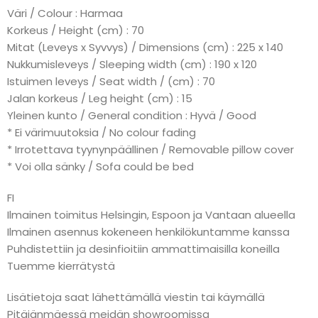
Väri / Colour : Harmaa
Korkeus / Height (cm) : 70
Mitat (Leveys x Syvvys) / Dimensions (cm) : 225 x 140
Nukkumisleveys / Sleeping width (cm) : 190 x 120
Istuimen leveys / Seat width / (cm) : 70
Jalan korkeus / Leg height (cm) : 15
Yleinen kunto / General condition : Hyvä / Good
* Ei värimuutoksia / No colour fading
* Irrotettava tyynynpäällinen / Removable pillow cover
* Voi olla sänky / Sofa could be bed
FI
Ilmainen toimitus Helsingin, Espoon ja Vantaan alueella
Ilmainen asennus kokeneen henkilökuntamme kanssa
Puhdistettiin ja desinfioitiin ammattimaisilla koneilla
Tuemme kierrätystä
Lisätietoja saat lähettämällä viestin tai käymällä
Pitäjänmäessä meidän showroomissa