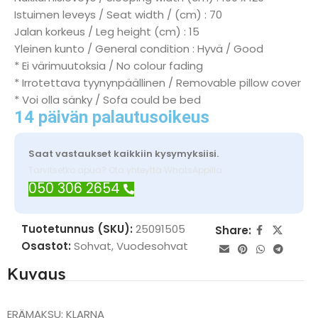
Istuimen leveys / Seat width / (cm) : 70
Jalan korkeus / Leg height (cm) : 15
Yleinen kunto / General condition : Hyvä / Good
* Ei värimuutoksia / No colour fading
* Irrotettava tyynynpäällinen / Removable pillow cover
* Voi olla sänky / Sofa could be bed
14 päivän palautusoikeus
Saat vastaukset kaikkiin kysymyksiisi.
Tarvitsetko apua? Ota yhteyttä WhatsAppilla
050 306 2654
Tuotetunnus (SKU):
25091505
Share:
Osastot:
Sohvat
,
Vuodesohvat
Kuvaus
ERÄMAKSU: KLARNA