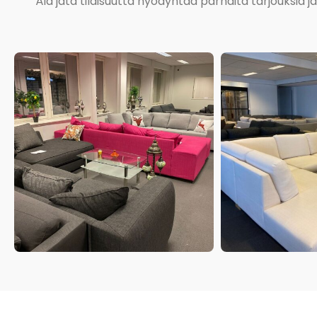
Älä jätä tilaisuutta hyödyntää parhaita tarjouksia 