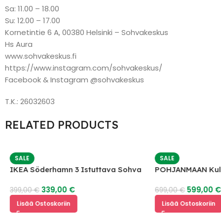
Sa: 11.00 – 18.00
Su: 12.00 – 17.00
Kornetintie 6 A, 00380 Helsinki – Sohvakeskus
Hs Aura
www.sohvakeskus.fi
https://www.instagram.com/sohvakeskus/
Facebook & Instagram @sohvakeskus
T.K.: 26032603
RELATED PRODUCTS
SALE
SALE
IKEA Söderhamn 3 Istuttava Sohva
POHJANMAAN Ku
339,00
€
599,00
399,00
€
699,00
€
Lisää Ostoskoriin
Lisää Ostoskoriin