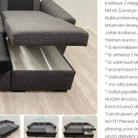
Korkeus / Heig
Mitat (Leveys 
Nukkumisleveys
Istuimen levey
Jalan korkeus 
Yleinen kunto 
* Ei lemmikkien
* Ei virheitä / 
* Ei värimuuto
* Irrotettava 
* Vaihdettava
* Voi olla sän
* Säilytyspaik
HUOM! Ilmoita
katsottuna) div
Toimituksen y
NOTE! Please 
placing your o
upon delivery w