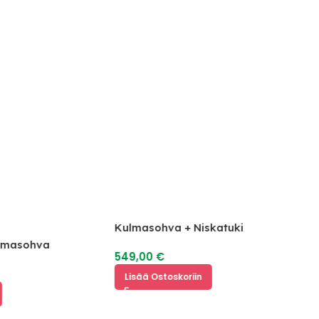
Kulmasohva + Niskatuki
lmasohva
549,00
€
€
Lisää Ostoskoriin