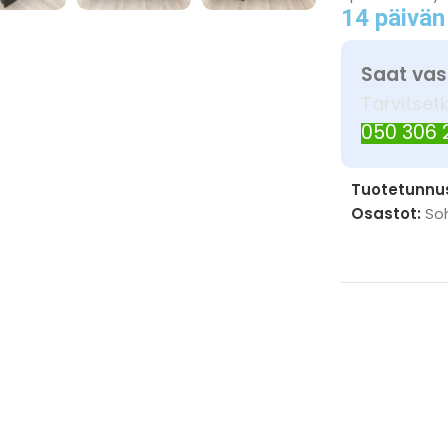
14 päivän
Saat vas
Tarvitset
050 306
Tuotetunnu
Osastot:
So