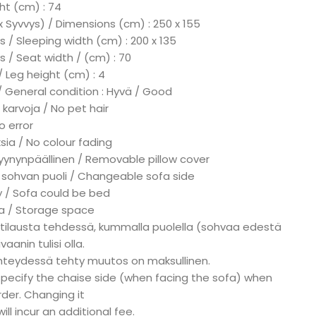
ht (cm) : 74
x Syvvys) / Dimensions (cm) : 250 x 155
 / Sleeping width (cm) : 200 x 135
s / Seat width / (cm) : 70
/ Leg height (cm) : 4
/ General condition : Hyvä / Good
 karvoja / No pet hair
No error
ksia / No colour fading
tyynynpäällinen / Removable pillow cover
 sohvan puoli / Changeable sofa side
ky / Sofa could be bed
ka / Storage space
 tilausta tehdessä, kummalla puolella (sohvaa edestä
aanin tulisi olla.
hteydessä tehty muutos on maksullinen.
specify the chaise side (when facing the sofa) when
rder. Changing it
ill incur an additional fee.