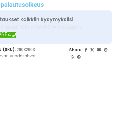
 palautusoikeus
taukset kaikkiin kysymyksiisi.
ko apua? Ota yhteyttä WhatsAppilla
 2654
s (SKU):
26032603
Share:
hvat
,
Vuodesohvat