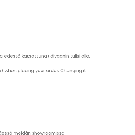
 edestä katsottuna) divaanin tulisi olla.
) when placing your order. Changing it
änmäessä meidän showroomissa