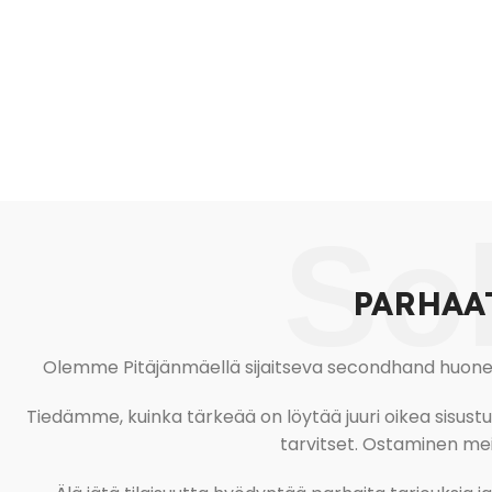
So
PARHAA
Olemme Pitäjänmäellä sijaitseva secondhand huonekal
Tiedämme, kuinka tärkeää on löytää juuri oikea sisustustu
tarvitset. Ostaminen meil