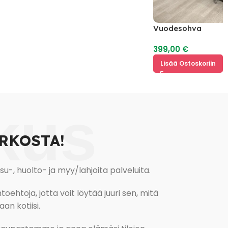
Vuodesohva
399,00
€
Lisää Ostoskoriin
kus
RKOSTA!
, huolto- ja myy/lahjoita palveluita.
oehtoja, jotta voit löytää juuri sen, mitä
an kotiisi.