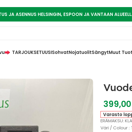
TUS JA ASENNUS HELSINGIN, ESPOON JA VANTAAN ALUEELL
vu
TARJOUKSET
UUSI
Sohvat
Nojatuolit
Sängyt
Muut Tuo
Vuode
399,0
Varasto lop
ERÄMAKSU: KL
Väri / Colour