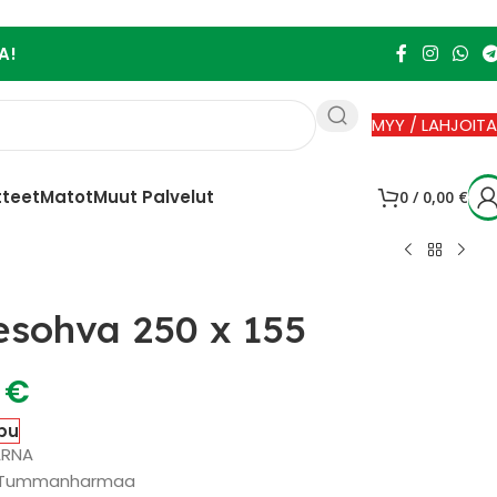
A!
MYY / LAHJOITA
tteet
Matot
Muut Palvelut
0
/
0,00
€
sohva 250 x 155
0
€
pu
ARNA
 : Tummanharmaa