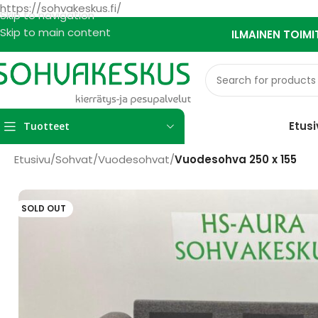
https://sohvakeskus.fi/
Skip to navigation
Skip to main content
ILMAINEN TOIMI
Etusi
Tuotteet
Etusivu
/
Sohvat
/
Vuodesohvat
/
Vuodesohva 250 x 155
SOLD OUT