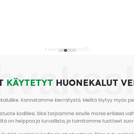
Kaikki kommentit
hvakes
T
KÄYTETYT
HUONEKALUT VE
uliike. Kannatamme kierrätystä. Meiltä löytyy myös pesu-
ote kodillesi. Siksi tarjoamme sinulle monia erilaisia vaiht
tä on helppoa ja turvallista, ja toimitamme tuotteet suora