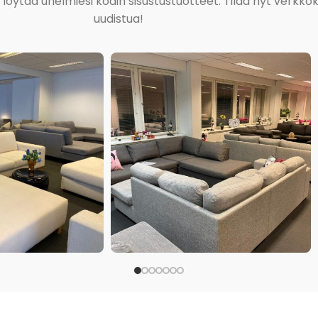
ja löytää unelmiesi kodin sisustustuotteet. Tilaa nyt verk
uudistua!