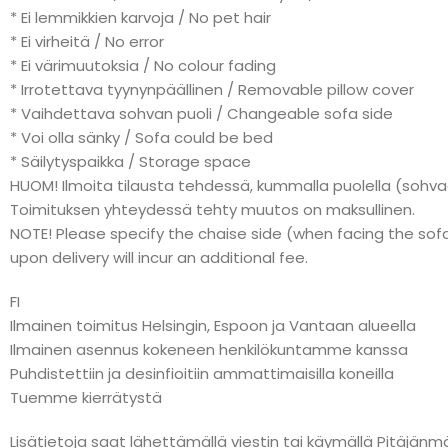
* Ei lemmikkien karvoja / No pet hair
* Ei virheitä / No error
* Ei värimuutoksia / No colour fading
* Irrotettava tyynynpäällinen / Removable pillow cover
* Vaihdettava sohvan puoli / Changeable sofa side
* Voi olla sänky / Sofa could be bed
* Säilytyspaikka / Storage space
HUOM! Ilmoita tilausta tehdessä, kummalla puolella (sohvaa
Toimituksen yhteydessä tehty muutos on maksullinen.
NOTE! Please specify the chaise side (when facing the sofa
upon delivery will incur an additional fee.
FI
Ilmainen toimitus Helsingin, Espoon ja Vantaan alueella
Ilmainen asennus kokeneen henkilökuntamme kanssa
Puhdistettiin ja desinfioitiin ammattimaisilla koneilla
Tuemme kierrätystä
Lisätietoja saat lähettämällä viestin tai käymällä Pitäj