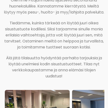
Olemme Pitäjänmäellä sijaitseva secondhand
huonekaluliike. Kannatamme kierrätystä. Meiltä
löytyy myös pesu-, huolto- ja myy/lahjoita palveluita.
Tiedämme, kuinka tärkeää on löytää juuri oikea
sisustustuote kodillesi. Siksi tarjoamme sinulle monia
erilaisia vaihtoehtoja, jotta voit löytää juuri sen, mitä
tarvitset. Ostaminen meiltä on helppoa ja turvallista,
ja toimitamme tuotteet suoraan kotiisi.
Älä jätä tilaisuutta hyödyntää parhaita tarjouksia ja
löytää unelmiesi kodin sisustustuotteet. Tilaa nyt
verkkokaupastamme ja anna elämäsi tilojen
uudistua!