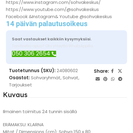
https://www.instagram.com/sohvakeskus/
https://www.youtube.com/@sohvakeskus
Facebook &Instagram& Youtube @sohvakeskus
14 päivän palautusoikeus
Saat vastaukset kaikkiin kysymyksiisi.
Tarvitsetko apua? Ota yhteyttä WhatsAppilla
050 306 2654
Tuotetunnus (SKU):
24080602
Share:
Osastot:
Sohvaryhmät
,
Sohvat
,
Tarjoukset
Kuvaus
Ilmainen toimitus 24 tunnin sisällä
ERÄMAKSU: KLARNA
Mitat / Dimensions (cm): Sohva 150 x 80