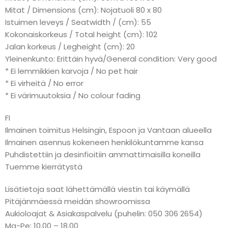
Mitat / Dimensions (cm): Nojatuoli 80 x 80
Istuimen leveys / Seatwidth / (cm): 55
Kokonaiskorkeus / Total height (cm): 102
Jalan korkeus / Legheight (cm): 20
Yleinenkunto: Erittäin hyvä/General condition: Very good
* Ei lemmikkien karvoja / No pet hair
* Ei virheitä / No error
* Ei värimuutoksia / No colour fading
FI
Ilmainen toimitus Helsingin, Espoon ja Vantaan alueella
Ilmainen asennus kokeneen henkilökuntamme kansa
Puhdistettiin ja desinfioitiin ammattimaisilla koneilla
Tuemme kierrätystä
Lisätietoja saat lähettämällä viestin tai käymällä
Pitäjänmäessä meidän showroomissa
Aukioloajat & Asiakaspalvelu (puhelin: 050 306 2654)
Ma-Pe: 10.00 – 18.00