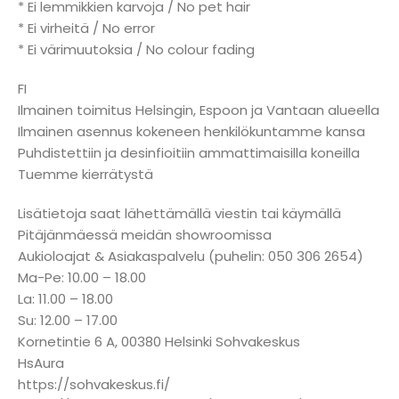
* Ei lemmikkien karvoja / No pet hair
* Ei virheitä / No error
* Ei värimuutoksia / No colour fading
FI
Ilmainen toimitus Helsingin, Espoon ja Vantaan alueella
Ilmainen asennus kokeneen henkilökuntamme kansa
Puhdistettiin ja desinfioitiin ammattimaisilla koneilla
Tuemme kierrätystä
Lisätietoja saat lähettämällä viestin tai käymällä
Pitäjänmäessä meidän showroomissa
Aukioloajat & Asiakaspalvelu (puhelin: 050 306 2654)
Ma-Pe: 10.00 – 18.00
La: 11.00 – 18.00
Su: 12.00 – 17.00
Kornetintie 6 A, 00380 Helsinki Sohvakeskus
HsAura
https://sohvakeskus.fi/