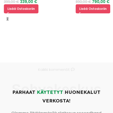
339,00
€
790,00
€
399,00
€
890,00
€
Lisää Ostoskoriin
Lisää Ostoskoriin
Kaikki kommentit
Sohvakeskus
PARHAAT
KÄYTETYT
HUONEKALUT
VERKOSTA!