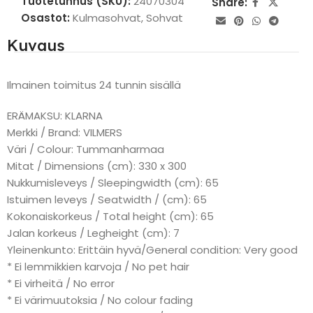
Tuotetunnus (SKU):
24070304
Share:
Osastot:
Kulmasohvat
,
Sohvat
Kuvaus
Ilmainen toimitus 24 tunnin sisällä
ERÄMAKSU: KLARNA
Merkki / Brand: VILMERS
Väri / Colour: Tummanharmaa
Mitat / Dimensions (cm): 330 x 300
Nukkumisleveys / Sleepingwidth (cm): 65
Istuimen leveys / Seatwidth / (cm): 65
Kokonaiskorkeus / Total height (cm): 65
Jalan korkeus / Legheight (cm): 7
Yleinenkunto: Erittäin hyvä/General condition: Very good
* Ei lemmikkien karvoja / No pet hair
* Ei virheitä / No error
* Ei värimuutoksia / No colour fading