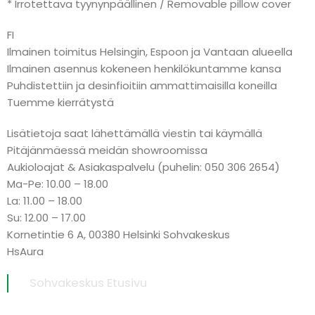
* Irrotettava tyynynpäällinen / Removable pillow cover
FI
Ilmainen toimitus Helsingin, Espoon ja Vantaan alueella
Ilmainen asennus kokeneen henkilökuntamme kansa
Puhdistettiin ja desinfioitiin ammattimaisilla koneilla
Tuemme kierrätystä
Lisätietoja saat lähettämällä viestin tai käymällä
Pitäjänmäessä meidän showroomissa
Aukioloajat & Asiakaspalvelu (puhelin: 050 306 2654)
Ma-Pe: 10.00 – 18.00
La: 11.00 – 18.00
Su: 12.00 – 17.00
Kornetintie 6 A, 00380 Helsinki Sohvakeskus
HsAura
Sohvakeskus Etusivu