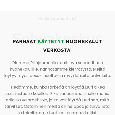
Kaikki kommentit
Sohvakeskus
PARHAAT
KÄYTETYT
HUONEKALUT
VERKOSTA!
Olemme Pitäjänmäellä sijaitseva secondhand
huonekaluliike. Kannatamme kierrätystä. Meiltä
löytyy myös pesu-, huolto- ja myy/lahjoita palveluita.
Tiedämme, kuinka tärkeää on löytää juuri oikea
sisustustuote kodillesi. Siksi tarjoamme sinulle monia
erilaisia vaihtoehtoja, jotta voit löytää juuri sen, mitä
tarvitset. Ostaminen meiltä on helppoa ja turvallista,
ja toimitamme tuotteet suoraan kotiisi.