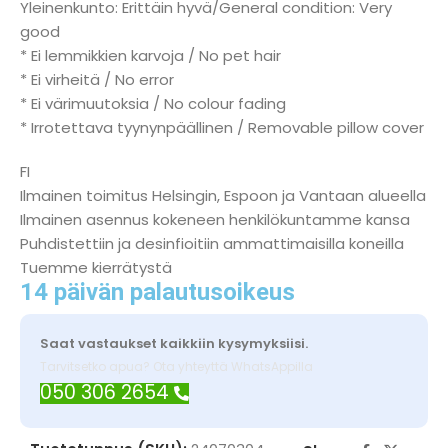
Yleinenkunto: Erittäin hyvä/General condition: Very
good
* Ei lemmikkien karvoja / No pet hair
* Ei virheitä / No error
* Ei värimuutoksia / No colour fading
* Irrotettava tyynynpäällinen / Removable pillow cover
FI
Ilmainen toimitus Helsingin, Espoon ja Vantaan alueella
Ilmainen asennus kokeneen henkilökuntamme kansa
Puhdistettiin ja desinfioitiin ammattimaisilla koneilla
Tuemme kierrätystä
14 päivän palautusoikeus
Saat vastaukset kaikkiin kysymyksiisi.
Tarvitsetko apua? Ota yhteyttä WhatsAppilla
050 306 2654