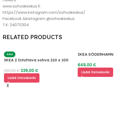
www.sohvakeskus.fi
https://www.instagram.com/sohvakeskus/
Facebook &Instagram @sohvakeskus
T.K: 24070304
RELATED PRODUCTS
IKEA SÖDERHAMN 
SALE
IKEA 2 Istuttava sohva 210 x 100
649,00
€
339,00
€
399,00
€
Lisää Ostoskoriin
Lisää Ostoskoriin