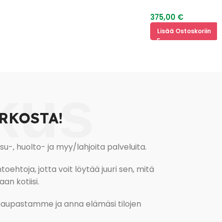
375,00
€
Lisää Ostoskoriin
kus
RKOSTA!
, huolto- ja myy/lahjoita palveluita.
oehtoja, jotta voit löytää juuri sen, mitä
an kotiisi.
kokaupastamme ja anna elämäsi tilojen