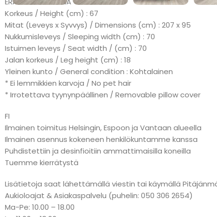
ERÄMAKSU: KLARNA
Korkeus / Height (cm) : 67
Mitat (Leveys x Syvvys) / Dimensions (cm) : 207 x 95
Nukkumisleveys / Sleeping width (cm) : 70
Istuimen leveys / Seat width / (cm) : 70
Jalan korkeus / Leg height (cm) : 18
Yleinen kunto / General condition : Kohtalainen
* Ei lemmikkien karvoja / No pet hair
* Irrotettava tyynynpäällinen / Removable pillow cover
FI
Ilmainen toimitus Helsingin, Espoon ja Vantaan alueella
Ilmainen asennus kokeneen henkilökuntamme kanssa
Puhdistettiin ja desinfioitiin ammattimaisilla koneilla
Tuemme kierrätystä
Lisätietoja saat lähettämällä viestin tai käymällä Pitäj
Aukioloajat & Asiakaspalvelu (puhelin: 050 306 2654)
Ma-Pe: 10.00 – 18.00