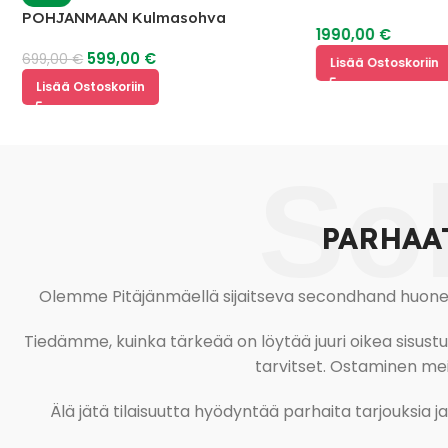
2
POHJANMAAN Kulmasohva
1990,00
€
599,00
€
699,00
€
Lisää Ostoskoriin
Lisää Ostoskoriin
So
PARHAA
Olemme Pitäjänmäellä sijaitseva secondhand huonekal
Tiedämme, kuinka tärkeää on löytää juuri oikea sisustustu
tarvitset. Ostaminen meil
Älä jätä tilaisuutta hyödyntää parhaita tarjouksia 