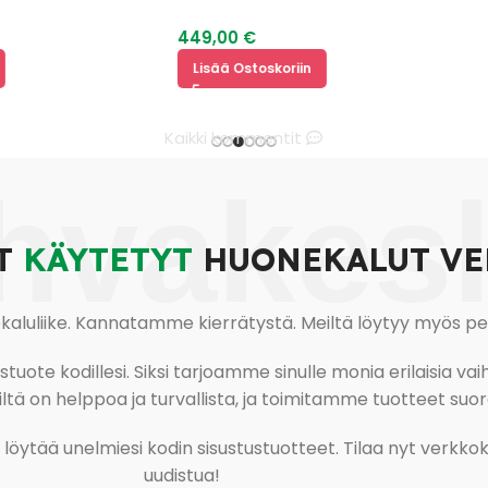
449,00
€
Lisää Ostoskoriin
Kaikki kommentit
hvakes
T
KÄYTETYT
HUONEKALUT VE
uliike. Kannatamme kierrätystä. Meiltä löytyy myös pesu-
ote kodillesi. Siksi tarjoamme sinulle monia erilaisia vaiht
tä on helppoa ja turvallista, ja toimitamme tuotteet suora
ja löytää unelmiesi kodin sisustustuotteet. Tilaa nyt verk
uudistua!