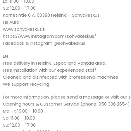
La: 11.00 – 18.00
Su: 12.00 – 17.00
Kornetintie 6 A, 00380 Helsinki – Sohvakeskus
Hs Aura
www.sohvakeskus.fi
https://www.instagram.com/sohvakeskus/
Facebook & Instagram @sohvakeskus
EN
Free delivery in Helsinki, Espoo and Vantaa area.
Free installation with our experienced staff
Cleaned and disinfected with professional machines
We support recycling
For more information, please send a message or visit our 
Opening hours & Customer Service (phone: 050 306 2654)
Mo-Fr: 10.00 – 18.00
Sa: 11.00 – 18.00
Su: 12.00 – 17.00