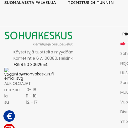
SUOMALAISTA PALVELUA
TOIMITUS 24 TUNNIN
PI
Käytettyjä tuotteita myydään.
Soh
Kornetintie 6 A, 00380, Helsinki
Noja
+358 50 3062654
UUS
info@sohvakeskus.fi
Sän
AUKIOLOAJAT
ma -pe 10- 18
Muu
la 11 - 18
Vuo
su 12 - 17
Div
Yht