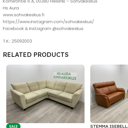
Kornetintie 6 A, 00380 Helsinki – Sohvakeskus
Hs Aura
www.sohvakeskus.fi
https://www.instagram.com/sohvakeskus/
Facebook & Instagram @sohvakeskus
T.K.: 25092003
RELATED PRODUCTS
STEMMA ISEBELLA
SALE