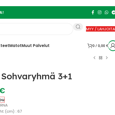
A!
MYY / LAHJOITA
tteet
Matot
Muut Palvelut
0
/
0,00
€
 Sohvaryhmä 3+1
€
pu
ARNA
ht (cm) : 67