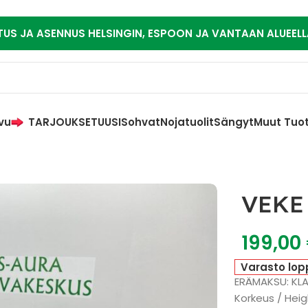
TUS JA ASENNUS HELSINGIN, ESPOON JA VANTAAN ALUEELL
vu
TARJOUKSET
UUSI
Sohvat
Nojatuolit
Sängyt
Muut Tuo
VEKE
199,00
Varasto lop
ERÄMAKSU: KL
Korkeus / Heig