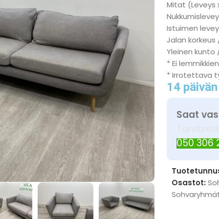
Mitat (Leveys 
Nukkumisleveys
Istuimen levey
Jalan korkeus 
Yleinen kunto 
* Ei lemmikkien
* Irrotettava 
14 päivän
Saat vas
Tarvitset
050 306
Tuotetunnu
Osastot:
So
Sohvaryhmä