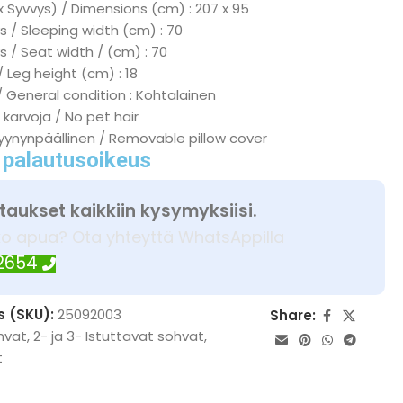
x Syvvys) / Dimensions (cm) : 207 x 95
 / Sleeping width (cm) : 70
s / Seat width / (cm) : 70
/ Leg height (cm) : 18
/ General condition : Kohtalainen
 karvoja / No pet hair
tyynynpäällinen / Removable pillow cover
 palautusoikeus
taukset kaikkiin kysymyksiisi.
ko apua? Ota yhteyttä WhatsAppilla
 2654
s (SKU):
25092003
Share:
hvat
,
2- ja 3- Istuttavat sohvat
,
t