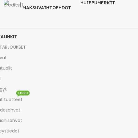
HUIPPUMERKIT
MAKSUVAIHTOEHDOT
KALINKIT
TARJOUKSET
vat
tuolit
I
gyt
KAUNIS
t tuotteet
desohvat
aanisohvat
eystiedot