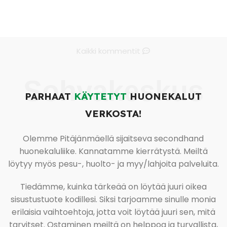
Kaikki kommentit
Sohvakeskus
PARHAAT
KÄYTETYT
HUONEKALUT
VERKOSTA!
Olemme Pitäjänmäellä sijaitseva secondhand
huonekaluliike. Kannatamme kierrätystä. Meiltä
löytyy myös pesu-, huolto- ja myy/lahjoita palveluita.
Tiedämme, kuinka tärkeää on löytää juuri oikea
sisustustuote kodillesi. Siksi tarjoamme sinulle monia
erilaisia vaihtoehtoja, jotta voit löytää juuri sen, mitä
tarvitset. Ostaminen meiltä on helppoa ja turvallista,