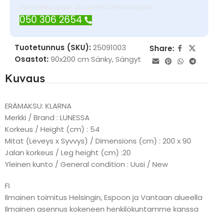
Tarvitsetko apua? Ota yhteyttä WhatsAppilla
050 306 2654
Tuotetunnus (SKU):
25091003
Share:
Osastot:
90x200 cm Sänky
,
Sängyt
Kuvaus
ERÄMAKSU: KLARNA
Merkki / Brand : LUNESSA
Korkeus / Height (cm) : 54
Mitat (Leveys x Syvvys) / Dimensions (cm) : 200 x 90
Jalan korkeus / Leg height (cm) :20
Yleinen kunto / General condition : Uusi / New
FI
Ilmainen toimitus Helsingin, Espoon ja Vantaan alueella
Ilmainen asennus kokeneen henkilökuntamme kanssa