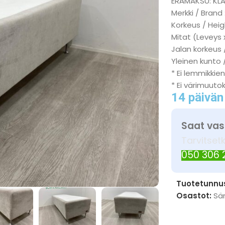
ERÄMAKSU: KL
Merkki / Brand :
Korkeus / Heig
Mitat (Leveys 
Jalan korkeus 
Yleinen kunto /
* Ei lemmikkien
* Ei värimuuto
14 päivän
Saat vas
Tarvitset
050 306
Tuotetunnu
Osastot:
Sä