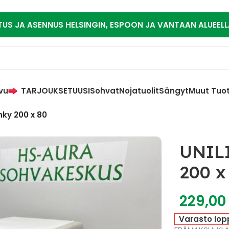
TUS JA ASENNUS HELSINGIN, ESPOON JA VANTAAN ALUEELL
vu
TARJOUKSET
UUSI
Sohvat
Nojatuolit
Sängyt
Muut Tuo
ky 200 x 80
UNIL
200 x
229,0
Varasto lop