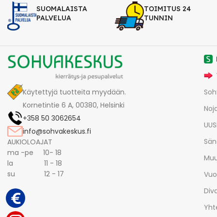
SUOMALAISTA
TOIMITUS 24
PALVELUA
TUNNIN
Käytettyjä tuotteita myydään.
Soh
Kornetintie 6 A, 00380, Helsinki
Noja
+358 50 3062654
UUS
info@sohvakeskus.fi
Sän
AUKIOLOAJAT
ma -pe 10- 18
Muu
la 11 - 18
su 12 - 17
Vuo
Div
Yht