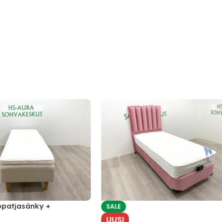
sänky +
SALE
x 80
UUSI