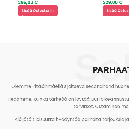
295,00
€
229,00
€
Lisää Ostoskoriin
Lisää Ostoskoriin
So
PARHAA
Olemme Pitäjänmäellä sijaitseva secondhand huonekal
Tiedämme, kuinka tärkeää on löytää juuri oikea sisustustu
tarvitset. Ostaminen meil
Älä jätä tilaisuutta hyödyntää parhaita tarjouksia 