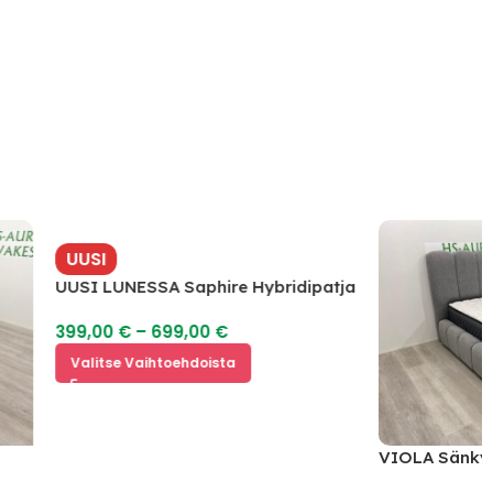
UUSI
UUSI LUNESSA Saphire Hybridipatja
399,00
€
–
699,00
€
Valitse Vaihtoehdoista
VIOLA Sänkypakett