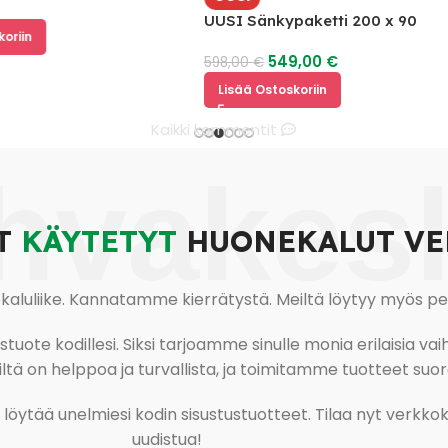
UUSI Sänkypaketti 200 x 90
549,00
€
598,00
€
Lisää Ostoskoriin
Kaikki kommentit
hvakes
T
KÄYTETYT
HUONEKALUT VE
uliike. Kannatamme kierrätystä. Meiltä löytyy myös pesu-
ote kodillesi. Siksi tarjoamme sinulle monia erilaisia vaiht
tä on helppoa ja turvallista, ja toimitamme tuotteet suora
ja löytää unelmiesi kodin sisustustuotteet. Tilaa nyt verk
uudistua!