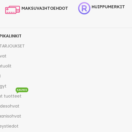
HUIPPUMERKIT
MAKSUVAIHTOEHDOT
PIKALINKIT
TARJOUKSET
vat
tuolit
I
gyt
KAUNIS
t tuotteet
desohvat
aanisohvat
eystiedot