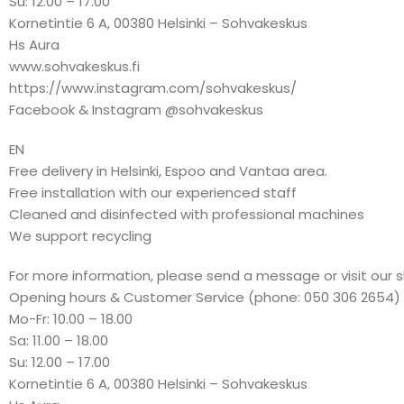
Su: 12.00 – 17.00
Kornetintie 6 A, 00380 Helsinki – Sohvakeskus
Hs Aura
www.sohvakeskus.fi
https://www.instagram.com/sohvakeskus/
Facebook & Instagram @sohvakeskus
EN
Free delivery in Helsinki, Espoo and Vantaa area.
Free installation with our experienced staff
Cleaned and disinfected with professional machines
We support recycling
For more information, please send a message or visit our 
Opening hours & Customer Service (phone: 050 306 2654)
Mo-Fr: 10.00 – 18.00
Sa: 11.00 – 18.00
Su: 12.00 – 17.00
Kornetintie 6 A, 00380 Helsinki – Sohvakeskus