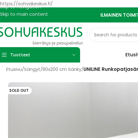
https://sohvakeskus.fi/
Skip to navigation
Skip to main content
ILMAINEN TOIMI
Etusi
Tuotteet
Etusivu
/
Sängyt
/
80x200 cm Sänky
/
UNILINE Runkopatjasän
SOLD OUT