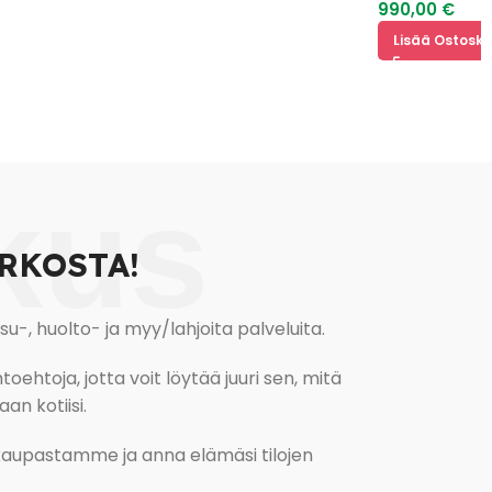
990,00
€
Lisää Ostoskoriin
kus
RKOSTA!
, huolto- ja myy/lahjoita palveluita.
oehtoja, jotta voit löytää juuri sen, mitä
an kotiisi.
kokaupastamme ja anna elämäsi tilojen