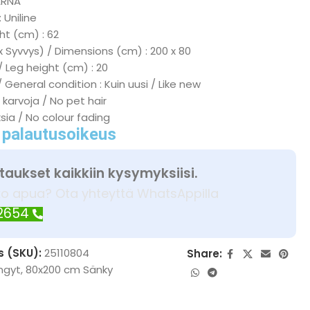
ARNA
 Uniline
ht (cm) : 62
x Syvvys) / Dimensions (cm) : 200 x 80
/ Leg height (cm) : 20
 General condition : Kuin uusi / Like new
 karvoja / No pet hair
ksia / No colour fading
 palautusoikeus
taukset kaikkiin kysymyksiisi.
ko apua? Ota yhteyttä WhatsAppilla
 2654
s (SKU):
25110804
Share:
ngyt
,
80x200 cm Sänky