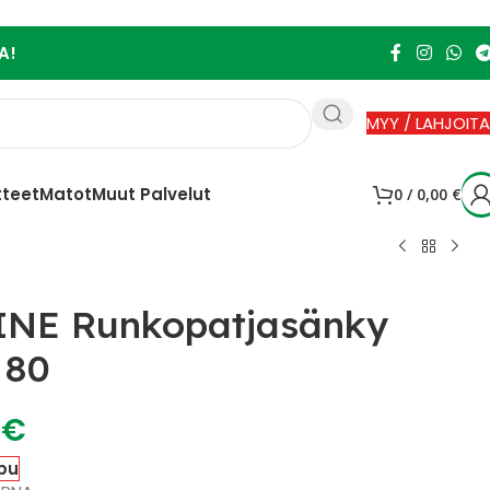
A!
MYY / LAHJOITA
tteet
Matot
Muut Palvelut
0
/
0,00
€
INE Runkopatjasänky
 80
0
€
pu