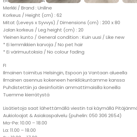
ERÄMAKSU: KLARNA
Merkki / Brand : Uniline
Korkeus / Height (cm) : 62
Mitat (Leveys x Syvvys) / Dimensions (cm) : 200 x 80
Jalan korkeus / Leg height (cm) : 20
Yleinen kunto / General condition : Kuin uusi / Like new
* Ei lemmikkien karvoja / No pet hair
* Ei värimuutoksia / No colour fading
FI
Ilmainen toimitus Helsingin, Espoon ja Vantaan alueella
Ilmainen asennus kokeneen henkilökuntamme kanssa
Puhdistettiin ja desinfioitiin ammattimaisilla koneilla
Tuemme kierrätystä
Lisätietoja saat lähettämällä viestin tai käymällä Pitäj
Aukioloajat & Asiakaspalvelu (puhelin: 050 306 2654)
Ma-Pe: 10.00 – 18.00
La: 11.00 – 18.00