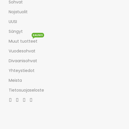
Sohvat
Nojatuolit
UUSI
Sängyt
KAUNIS
Muut tuotteet
Vuodesohvat
Divaanisohvat
Yhteystiedot
Meista
Tietosuojaseloste