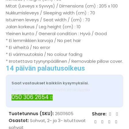
Mitat (Leveys x Syvvys) / Dimensions (cm) : 205 x 100
Nukkumisleveys / Sleeping width (cm) : 70
Istuimen leveys / Seat width / (cm) : 70
Jalan korkeus / Leg height (cm) : 10
Yleinen kunto / General condition : Hyvä / Good
* Ei lemmikkien karvoja / No pet hair
* Ei virheitä / No error
* Ei värimuutoksia / No colour fading
* Irrotettava tyynynpäällinen / Removable pillow cover.
14 päivän palautusoikeus
Saat vastaukset kaikkiin kysymyksiisi.
Tarvitsetko apua? Ota yhteyttä WhatsAppilla
050 306 2654
Tuotetunnus (SKU):
26011605
Share:
Osastot:
Sohvat
,
2- ja 3- Istuttavat
sohvat