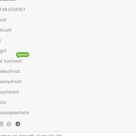
TARJOUKSET
vat
tuolit
I
gyt
KAUNIS
t tuotteet
desohvat
aanisohvat
eystiedot
sta
tosuojaseloste
eskus on osa HS-Aura Oy: tä.