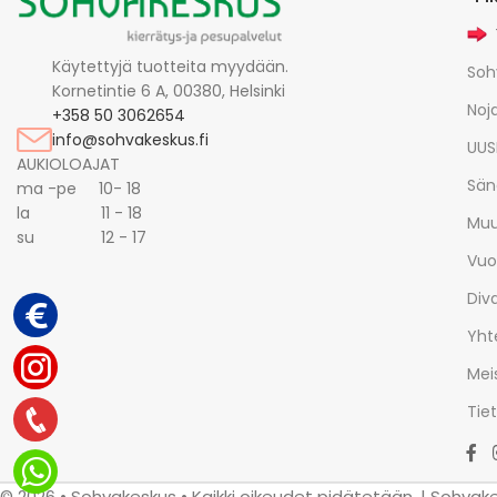
Käytettyjä tuotteita myydään.
Soh
Kornetintie 6 A, 00380, Helsinki
Noja
+358 50 3062654
info@sohvakeskus.fi
UUS
AUKIOLOAJAT
Sän
ma -pe 10- 18
la 11 - 18
Muu
su 12 - 17
Vuo
Div
Yht
Mei
Tie
© 2026 • Sohvakeskus • Kaikki oikeudet pidätetään. | Sohvak