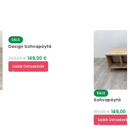
SALE
Design Sohvapöytä
149,00
€
249,00
€
Lisää Ostoskoriin
SALE
Sohvapöytä
149,00
€
199,00
€
Lisää Ostoskoriin