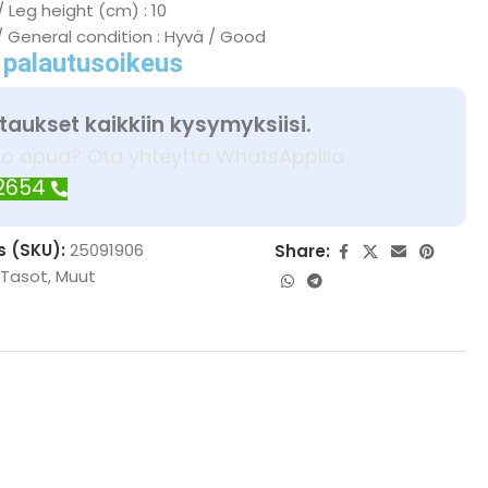
/ Leg height (cm) : 10
/ General condition : Hyvä / Good
 palautusoikeus
taukset kaikkiin kysymyksiisi.
ko apua? Ota yhteyttä WhatsAppilla
 2654
s (SKU):
25091906
Share:
 Tasot
,
Muut