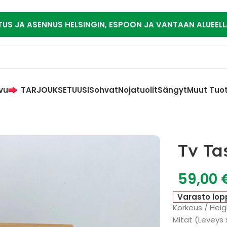
TUS JA ASENNUS HELSINGIN, ESPOON JA VANTAAN ALUEELL
vu
TARJOUKSET
UUSI
Sohvat
Nojatuolit
Sängyt
Muut Tuo
Tv Ta
59,00
Varasto lop
Korkeus / Heig
Mitat (Leveys 