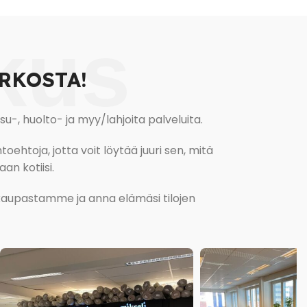
kus
RKOSTA!
, huolto- ja myy/lahjoita palveluita.
oehtoja, jotta voit löytää juuri sen, mitä
an kotiisi.
kokaupastamme ja anna elämäsi tilojen