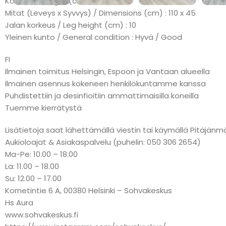
Korkeus / Height (cm) : 44
Mitat (Leveys x Syvvys) / Dimensions (cm) : 110 x 45
Jalan korkeus / Leg height (cm) : 10
Yleinen kunto / General condition : Hyvä / Good
FI
Ilmainen toimitus Helsingin, Espoon ja Vantaan alueella
Ilmainen asennus kokeneen henkilökuntamme kanssa
Puhdistettiin ja desinfioitiin ammattimaisilla koneilla
Tuemme kierrätystä
Lisätietoja saat lähettämällä viestin tai käymällä Pitäj
Aukioloajat & Asiakaspalvelu (puhelin: 050 306 2654)
Ma-Pe: 10.00 – 18.00
La: 11.00 – 18.00
Su: 12.00 – 17.00
Kornetintie 6 A, 00380 Helsinki – Sohvakeskus
Hs Aura
www.sohvakeskus.fi