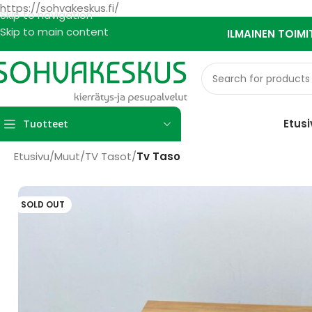
https://sohvakeskus.fi/
Skip to navigation
Skip to main content
ILMAINEN TOIMI
Etusi
Tuotteet
Etusivu
/
Muut
/
TV Tasot
/
Tv Taso
SOLD OUT