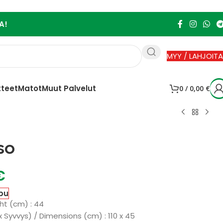
A!
MYY / LAHJOITA
tteet
Matot
Muut Palvelut
0
/
0,00
€
so
€
pu
ht (cm) : 44
x Syvvys) / Dimensions (cm) : 110 x 45