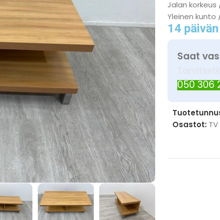
Jalan korkeus 
Yleinen kunto 
14 päivän
Saat vas
Tarvitset
050 306
Tuotetunnu
Osastot:
TV