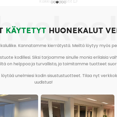
Kaikki kommentit
hvakes
T
KÄYTETYT
HUONEKALUT VE
uliike. Kannatamme kierrätystä. Meiltä löytyy myös pesu-
ote kodillesi. Siksi tarjoamme sinulle monia erilaisia vaiht
tä on helppoa ja turvallista, ja toimitamme tuotteet suora
ja löytää unelmiesi kodin sisustustuotteet. Tilaa nyt verk
uudistua!