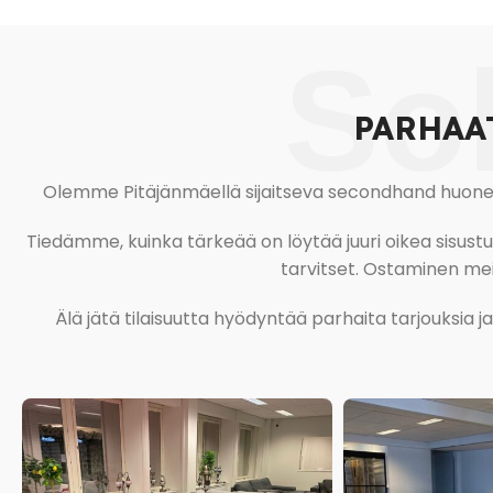
So
PARHAA
Olemme Pitäjänmäellä sijaitseva secondhand huonekal
Tiedämme, kuinka tärkeää on löytää juuri oikea sisustustu
tarvitset. Ostaminen meil
Älä jätä tilaisuutta hyödyntää parhaita tarjouksia 