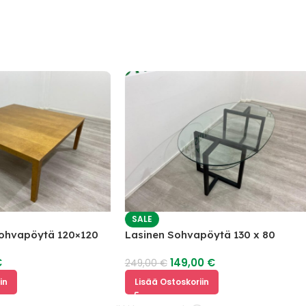
SALE
apöytä 120×120
Lasinen Sohvapöytä 130 x 80
149,00
€
249,00
€
Lisää Ostoskoriin