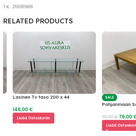
T.K.: 25091906
RELATED PRODUCTS
Lasinen Tv taso 200 x 44
SALE
Pohjanmaan Sohv
149,00
€
79,00
€
99,00
€
Lisää Ostoskoriin
Lisää Ostoskoriin