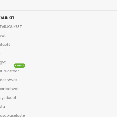
KALINKIT
TARJOUKSET
vat
tuolit
I
gyt
KAUNIS
t tuotteet
desohvat
aanisohvat
eystiedot
sta
tosuojaseloste