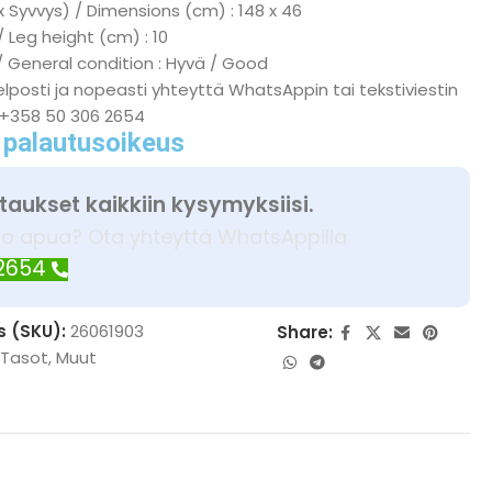
x Syvvys) / Dimensions (cm) : 148 x 46
/ Leg height (cm) : 10
/ General condition : Hyvä / Good
lposti ja nopeasti yhteyttä WhatsAppin tai tekstiviestin
 +358 50 306 2654
 palautusoikeus
taukset kaikkiin kysymyksiisi.
ko apua? Ota yhteyttä WhatsAppilla
 2654
s (SKU):
26061903
Share:
 Tasot
,
Muut