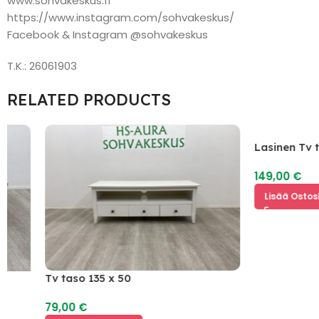
www.sohvakeskus.fi
https://www.instagram.com/sohvakeskus/
Facebook & Instagram @sohvakeskus
T.K.: 26061903
RELATED PRODUCTS
Lasinen Tv taso 2
149,00
€
Lisää Ostoskoriin
Tv taso 135 x 50
79,00
€