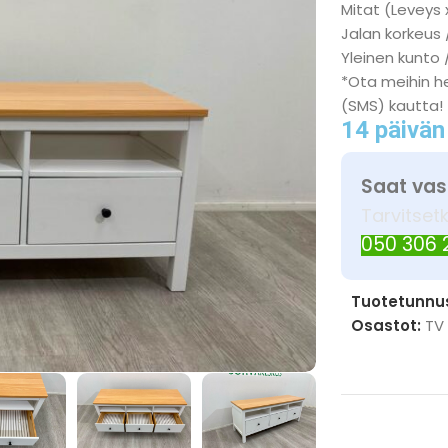
Mitat (Leveys 
Jalan korkeus 
Yleinen kunto 
*Ota meihin he
(SMS) kautta!
14 päivän
Saat vas
Tarvitset
050 306
Tuotetunnu
Osastot:
TV