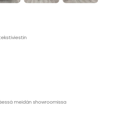
ekstiviestin
änmäessä meidän showroomissa