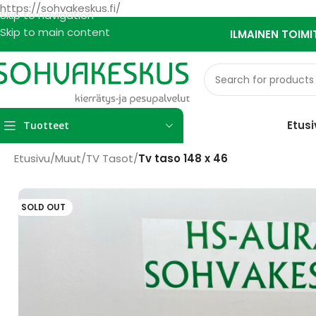
https://sohvakeskus.fi/
Skip to navigation
Skip to main content
ILMAINEN TOIMI
Etusi
Tuotteet
Etusivu
/
Muut
/
TV Tasot
/
Tv taso 148 x 46
SOLD OUT