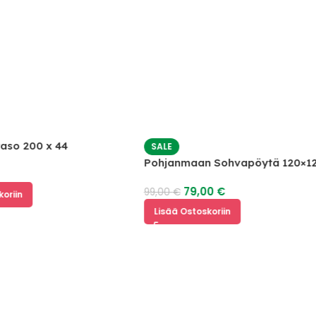
00 x 44
SALE
Pohjanmaan Sohvapöytä 120×120
79,00
€
99,00
€
Lisää Ostoskoriin