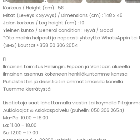
ERÄMAKSU: KLARNA
Korkeus / Height (cm) : 58
Mitat (Leveys x Syvvys) / Dimensions (cm) : 148 x 46
Jalan korkeus / Leg height (cm) : 10
Yleinen kunto / General condition : Hyvä / Good
*Ota meihin helposti ja nopeasti yhteyttä WhatsAppin tai t
(SMS) kautta! +358 50 306 2654
FI
Ilmainen toimitus Helsingin, Espoon ja Vantaan alueella
Ilmainen asennus kokeneen henkilökuntamme kanssa
Puhdistettiin ja desinfioitiin ammattimaisilla koneilla
Tuemme kierrätystä
Lisätietoja saat lähettämällä viestin tai käymällä Pitäj
Aukioloajat & Asiakaspalvelu (puhelin: 050 306 2654)
Ma-Pe: 10.00 – 18.00
La: 11.00 – 18.00
Su: 12.00 – 17.00