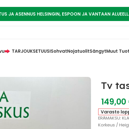
TUS JA ASENNUS HELSINGIN, ESPOON JA VANTAAN ALUEELL
vu
TARJOUKSET
UUSI
Sohvat
Nojatuolit
Sängyt
Muut Tuo
Tv ta
149,00
Varasto lop
ERÄMAKSU: KL
Korkeus / Heig