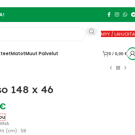
A!
MYY / LAHJOITA
tteet
Matot
Muut Palvelut
0
/
0,00
€
so 148 x 46
€
pu
ARNA
ht (cm) : 58