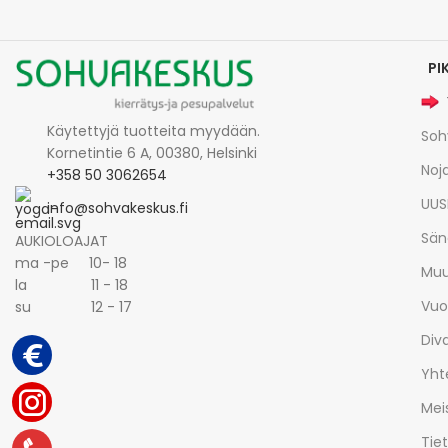
PI
Käytettyjä tuotteita myydään.
Soh
Kornetintie 6 A, 00380, Helsinki
Noja
+358 50 3062654
UUS
info@sohvakeskus.fi
Sän
AUKIOLOAJAT
ma -pe 10- 18
Muu
la 11 - 18
Vuo
su 12 - 17
Div
Yht
Mei
Tie