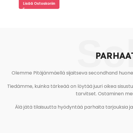
Lisää Ostoskoriin
So
PARHAA
Olemme Pitäjänmäellä sijaitseva secondhand huonekal
Tiedämme, kuinka tärkeää on löytää juuri oikea sisustustu
tarvitset. Ostaminen meil
Älä jätä tilaisuutta hyödyntää parhaita tarjouksia 