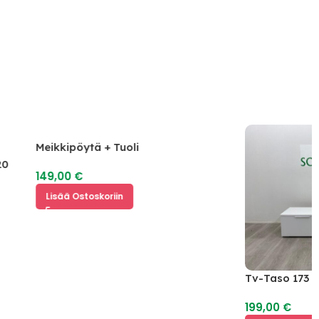
Meikkipöytä + Tuoli
149,00
€
Lisää Ostoskoriin
Tv-Taso 173 x 40
199,00
€