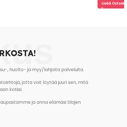
Lisää Ostoskoriin
kus
RKOSTA!
, huolto- ja myy/lahjoita palveluita.
oehtoja, jotta voit löytää juuri sen, mitä
an kotiisi.
kokaupastamme ja anna elämäsi tilojen