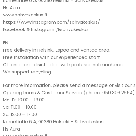
Kornetintie 6 A, 00380 Helsinki – Sohvakeskus
Hs Aura
www.sohvakeskus.fi
https://www.instagram.com/sohvakeskus/
Facebook & Instagram @sohvakeskus
EN
Free delivery in Helsinki, Espoo and Vantaa area.
Free installation with our experienced staff
Cleaned and disinfected with professional machines
We support recycling
For more information, please send a message or visit our 
Opening hours & Customer Service (phone: 050 306 2654)
Mo-Fr: 10.00 – 18.00
Sa: 11.00 – 18.00
Su: 12.00 – 17.00
Kornetintie 6 A, 00380 Helsinki – Sohvakeskus
Hs Aura