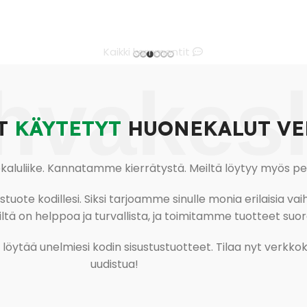
Kaikki kommentit
hvakes
T
KÄYTETYT
HUONEKALUT VE
uliike. Kannatamme kierrätystä. Meiltä löytyy myös pesu-
ote kodillesi. Siksi tarjoamme sinulle monia erilaisia vaiht
tä on helppoa ja turvallista, ja toimitamme tuotteet suora
ja löytää unelmiesi kodin sisustustuotteet. Tilaa nyt verk
uudistua!