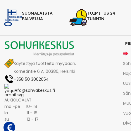
SUOMALAISTA
TOIMITUS 24
PALVELUA
TUNNIN
PI
Käytettyjä tuotteita myydään.
Soh
Kornetintie 6 A, 00380, Helsinki
Noja
+358 50 3062654
UUS
info@sohvakeskus.fi
Sän
AUKIOLOAJAT
Muu
ma -pe 10- 18
la 11 - 18
Vuo
su 12 - 17
Div