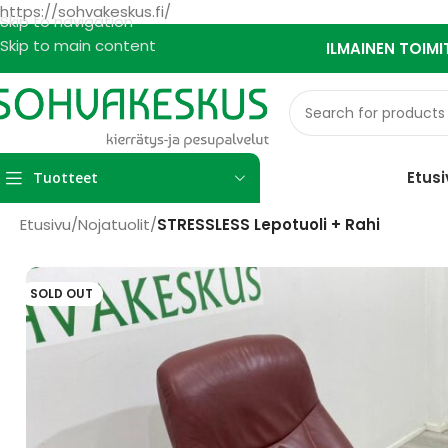
https://sohvakeskus.fi/
Skip to navigation
Skip to main content
ILMAINEN TOIMI
Etusi
Tuotteet
Etusivu
/
Nojatuolit
/
STRESSLESS Lepotuoli + Rahi
SOLD OUT