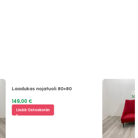
Laadukas nojatuoli 80×80
149,00
€
Lisää Ostoskoriin