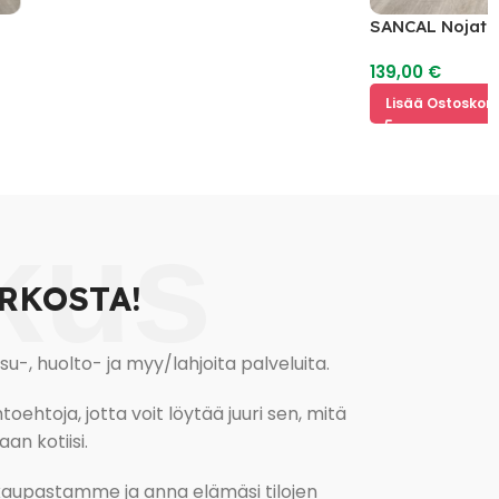
SANCAL Nojatuoli 1 
139,00
€
Lisää Ostoskoriin
kus
RKOSTA!
, huolto- ja myy/lahjoita palveluita.
oehtoja, jotta voit löytää juuri sen, mitä
an kotiisi.
kokaupastamme ja anna elämäsi tilojen