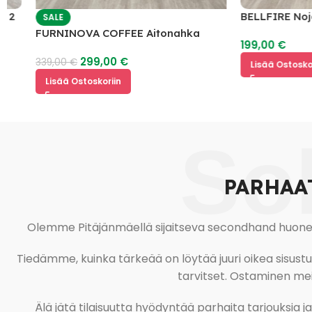
BELLFIRE Nojatuo
SALE
FURNINOVA COFFEE Aitonahka
199,00
€
Nojatuoli
299,00
€
339,00
€
Lisää Ostoskoriin
Lisää Ostoskoriin
So
PARHAA
Olemme Pitäjänmäellä sijaitseva secondhand huonekal
Tiedämme, kuinka tärkeää on löytää juuri oikea sisustustu
tarvitset. Ostaminen meil
Älä jätä tilaisuutta hyödyntää parhaita tarjouksia 