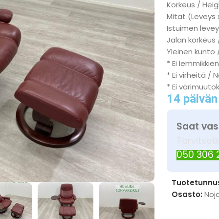
Korkeus / Heig
Mitat (Leveys 
Istuimen levey
Jalan korkeus 
Yleinen kunto /
* Ei lemmikkien
* Ei virheitä / 
* Ei värimuuto
14 päivän
Saat vas
Tarvitset
050 306
Tuotetunnu
Osasto:
Noja