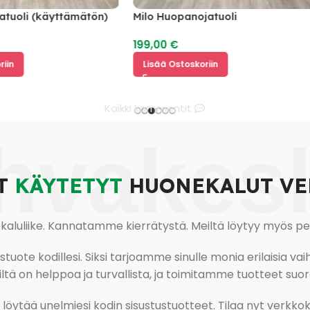
li (käyttämätön)
Milo Huopanojatuoli
199,00
€
Lisää Ostoskoriin
Kaikki kommentit
hvakes
T
KÄYTETYT
HUONEKALUT VE
uliike. Kannatamme kierrätystä. Meiltä löytyy myös pesu-
ote kodillesi. Siksi tarjoamme sinulle monia erilaisia vaiht
tä on helppoa ja turvallista, ja toimitamme tuotteet suora
ja löytää unelmiesi kodin sisustustuotteet. Tilaa nyt verk