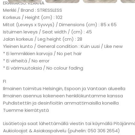
ERÄMAKSU: KLARNA
Merkki / Brand : STRESSLESS
Korkeus / Height (cm) : 102
Mitat (Leveys x Syvvys) / Dimensions (cm) : 85 x 65
Istuimen leveys / Seat width / (cm) : 45
Jalan korkeus / Leg height (cm) : 28
Yleinen kunto / General condition : Kuin uusi / Like new
* Ei lemmikkien karvoja / No pet hair
* Ei virheitä / No error
* Ei värimuutoksia / No colour fading
FI
Ilmainen toimitus Helsingin, Espoon ja Vantaan alueella
Ilmainen asennus kokeneen henkilökuntamme kanssa
Puhdistettiin ja desinfioitiin ammattimaisilla koneilla
Tuemme kierrätystä
Lisätietoja saat lähettämällä viestin tai käymällä Pitäj
Aukioloajat & Asiakaspalvelu (puhelin: 050 306 2654)