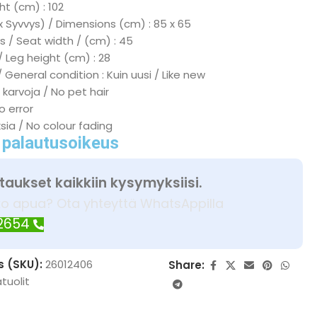
ht (cm) : 102
x Syvvys) / Dimensions (cm) : 85 x 65
s / Seat width / (cm) : 45
/ Leg height (cm) : 28
 General condition : Kuin uusi / Like new
 karvoja / No pet hair
No error
ksia / No colour fading
 palautusoikeus
taukset kaikkiin kysymyksiisi.
ko apua? Ota yhteyttä WhatsAppilla
 2654
s (SKU):
26012406
Share:
tuolit