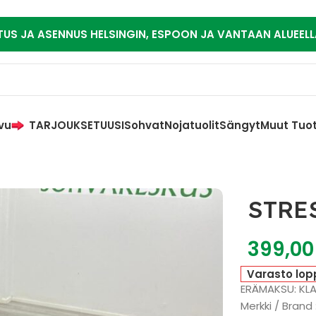
TUS JA ASENNUS HELSINGIN, ESPOON JA VANTAAN ALUEELL
vu
TARJOUKSET
UUSI
Sohvat
Nojatuolit
Sängyt
Muut Tuo
STRES
399,0
Varasto lop
ERÄMAKSU: KL
Merkki / Brand