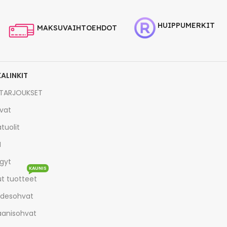
HUIPPUMERKIT
MAKSUVAIHTOEHDOT
KALINKIT
TARJOUKSET
vat
tuolit
I
gyt
KAUNIS
t tuotteet
desohvat
aanisohvat