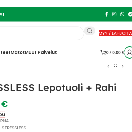
A!
MYY / LAHJOITA
tteet
Matot
Muut Palvelut
0
/
0,00
€
SLESS Lepotuoli + Rahi
0
€
pu
ARNA
 : STRESSLESS