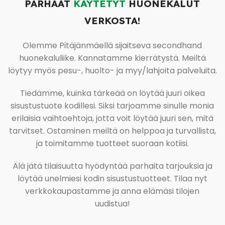
PARHAAT
KÄYTETYT
HUONEKALUT
VERKOSTA!
Olemme Pitäjänmäellä sijaitseva secondhand
huonekaluliike. Kannatamme kierrätystä. Meiltä
löytyy myös pesu-, huolto- ja myy/lahjoita palveluita.
Tiedämme, kuinka tärkeää on löytää juuri oikea
sisustustuote kodillesi. Siksi tarjoamme sinulle monia
erilaisia vaihtoehtoja, jotta voit löytää juuri sen, mitä
tarvitset. Ostaminen meiltä on helppoa ja turvallista,
ja toimitamme tuotteet suoraan kotiisi.
Älä jätä tilaisuutta hyödyntää parhaita tarjouksia ja
löytää unelmiesi kodin sisustustuotteet. Tilaa nyt
verkkokaupastamme ja anna elämäsi tilojen
uudistua!