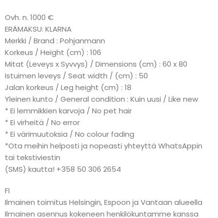
Ovh. n. 1000 €
ERÄMAKSU: KLARNA
Merkki / Brand : Pohjanmann
Korkeus / Height (cm) : 106
Mitat (Leveys x Syvvys) / Dimensions (cm) : 60 x 80
Istuimen leveys / Seat width / (cm) : 50
Jalan korkeus / Leg height (cm) : 18
Yleinen kunto / General condition : Kuin uusi / Like new
* Ei lemmikkien karvoja / No pet hair
* Ei virheitä / No error
* Ei värimuutoksia / No colour fading
*Ota meihin helposti ja nopeasti yhteyttä WhatsAppin
tai tekstiviestin
(SMS) kautta! +358 50 306 2654
FI
Ilmainen toimitus Helsingin, Espoon ja Vantaan alueella
Ilmainen asennus kokeneen henkilökuntamme kanssa