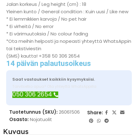
Jalan korkeus / Leg height (cm) : 18
Yleinen kunto / General condition : Kuin uusi / Like new
* Ei lemmikkien karvoja / No pet hair
* Ei virheitä / No error
* Ei värimuutoksia / No colour fading
*Ota meihin helposti ja nopeasti yhteyttä WhatsAppin
tai tekstiviestin
(SMS) kautta! +358 50 306 2654
14 päivän palautusoikeus
Saat vastaukset kaikkiin kysymyksiisi.
Tarvitsetko apua? Ota yhteyttä WhatsAppilla
050 306 2654
Tuotetunnus (SKU):
26061506
Share:
Osasto:
Nojatuolit
Kuvaus