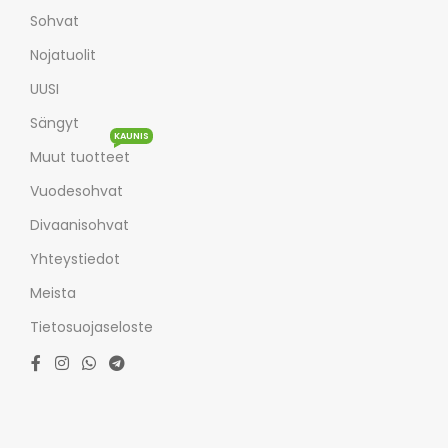
Sohvat
Nojatuolit
UUSI
Sängyt
KAUNIS
Muut tuotteet
Vuodesohvat
Divaanisohvat
Yhteystiedot
Meista
Tietosuojaseloste