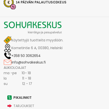
14 PÄIVÄN PALAUTUSOIKEUS
Käytettyjä tuotteita myydään.
Kornetintie 6 A, 00380, Helsinki
+358 50 3062654
info@sohvakeskus.fi
AUKIOLOAJAT
ma -pe 10- 18
la 11 - 18
su 12 - 17
PIKALINKIT
TARJOUKSET