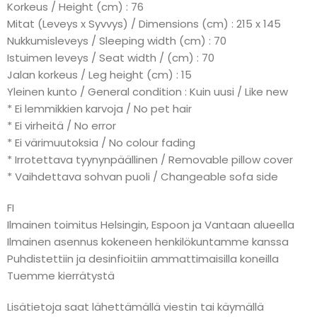
Korkeus / Height (cm) : 76
Mitat (Leveys x Syvvys) / Dimensions (cm) : 215 x 145
Nukkumisleveys / Sleeping width (cm) : 70
Istuimen leveys / Seat width / (cm) : 70
Jalan korkeus / Leg height (cm) : 15
Yleinen kunto / General condition : Kuin uusi / Like new
* Ei lemmikkien karvoja / No pet hair
* Ei virheitä / No error
* Ei värimuutoksia / No colour fading
* Irrotettava tyynynpäällinen / Removable pillow cover
* Vaihdettava sohvan puoli / Changeable sofa side
FI
Ilmainen toimitus Helsingin, Espoon ja Vantaan alueella
Ilmainen asennus kokeneen henkilökuntamme kanssa
Puhdistettiin ja desinfioitiin ammattimaisilla koneilla
Tuemme kierrätystä
Lisätietoja saat lähettämällä viestin tai käymällä