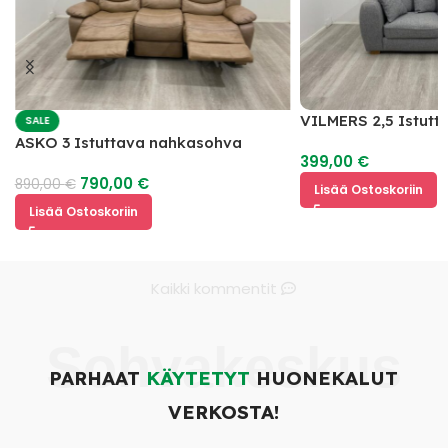
VILMERS 2,5 Istutt
SALE
ASKO 3 Istuttava nahkasohva
399,00
€
mekanismilla
790,00
€
890,00
€
Lisää Ostoskoriin
Lisää Ostoskoriin
Kaikki kommentit
Sohvakeskus
PARHAAT
KÄYTETYT
HUONEKALUT
VERKOSTA!