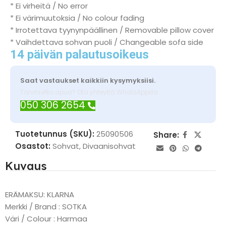
* Ei virheitä / No error
* Ei värimuutoksia / No colour fading
* Irrotettava tyynynpäällinen / Removable pillow cover
* Vaihdettava sohvan puoli / Changeable sofa side
14 päivän palautusoikeus
Saat vastaukset kaikkiin kysymyksiisi.
Tarvitsetko apua? Ota yhteyttä WhatsAppilla
050 306 2654
Tuotetunnus (SKU):
25090506
Share:
Osastot:
Sohvat
,
Divaanisohvat
Kuvaus
ERÄMAKSU: KLARNA
Merkki / Brand : SOTKA
Väri / Colour : Harmaa