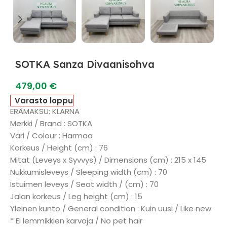
SOTKA Sanza Divaanisohva
479,00
€
Varasto loppu
ERÄMAKSU: KLARNA
Merkki / Brand : SOTKA
Väri / Colour : Harmaa
Korkeus / Height (cm) : 76
Mitat (Leveys x Syvvys) / Dimensions (cm) : 215 x 145
Nukkumisleveys / Sleeping width (cm) : 70
Istuimen leveys / Seat width / (cm) : 70
Jalan korkeus / Leg height (cm) : 15
Yleinen kunto / General condition : Kuin uusi / Like new
* Ei lemmikkien karvoja / No pet hair