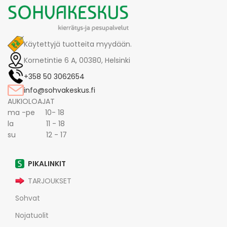
Käytettyjä tuotteita myydään.
Kornetintie 6 A, 00380, Helsinki
+358 50 3062654
info@sohvakeskus.fi
AUKIOLOAJAT
ma -pe 10- 18
la 11 - 18
su 12 - 17
PIKALINKIT
TARJOUKSET
Sohvat
Nojatuolit