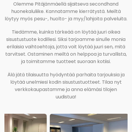
Olemme Pitäjänmäellä sijaitseva secondhand
huonekaluliike. Kannatamme kierrätystä. Meiltä
löytyy myös pesu-, huolto- ja myy/lahjoita palveluita.
Tiedämme, kuinka tärkeää on löytää juuri oikea
sisustustuote kodillesi. Siksi tarjoamme sinulle monia
erilaisia vaihtoehtoja, jotta voit löytää juuri sen, mitä
tarvitset. Ostaminen meiltä on helppoa ja turvallista,
ja toimitamme tuotteet suoraan kotiisi.
Älä jätä tilaisuutta hyödyntää parhaita tarjouksia ja
löytää unelmiesi kodin sisustustuotteet. Tilaa nyt
verkkokaupastamme ja anna elämäsi tilojen
uudistua!