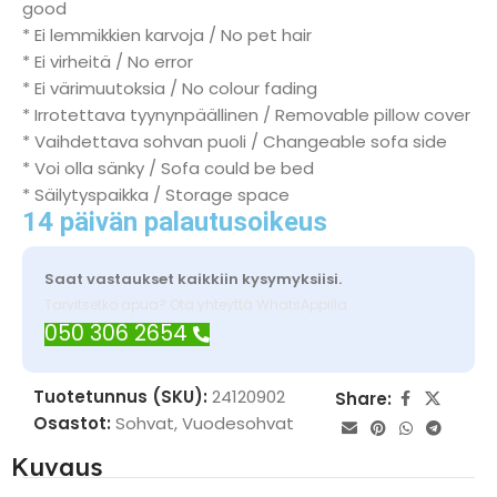
good
* Ei lemmikkien karvoja / No pet hair
* Ei virheitä / No error
* Ei värimuutoksia / No colour fading
* Irrotettava tyynynpäällinen / Removable pillow cover
* Vaihdettava sohvan puoli / Changeable sofa side
* Voi olla sänky / Sofa could be bed
* Säilytyspaikka / Storage space
14 päivän palautusoikeus
Saat vastaukset kaikkiin kysymyksiisi.
Tarvitsetko apua? Ota yhteyttä WhatsAppilla
050 306 2654
Tuotetunnus (SKU):
24120902
Share:
Osastot:
Sohvat
,
Vuodesohvat
Kuvaus