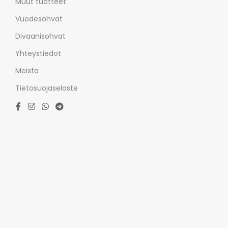
Muut tuotteet
Vuodesohvat
Divaanisohvat
Yhteystiedot
Meista
Tietosuojaseloste