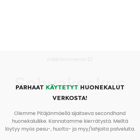
Kaikki kommentit
Sohvakeskus
PARHAAT
KÄYTETYT
HUONEKALUT
VERKOSTA!
Olemme Pitäjänmäellä sijaitseva secondhand
huonekaluliike. Kannatamme kierrätystä. Meiltä
löytyy myös pesu-, huolto- ja myy/lahjoita palveluita.