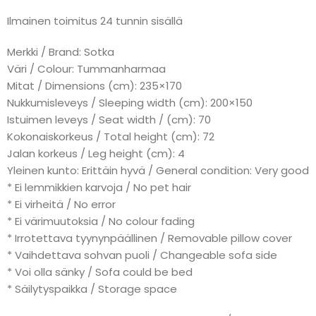
Ilmainen toimitus 24 tunnin sisällä
Merkki / Brand: Sotka
Väri / Colour: Tummanharmaa
Mitat / Dimensions (cm): 235×170
Nukkumisleveys / Sleeping width (cm): 200×150
Istuimen leveys / Seat width / (cm): 70
Kokonaiskorkeus / Total height (cm): 72
Jalan korkeus / Leg height (cm): 4
Yleinen kunto: Erittäin hyvä / General condition: Very good
* Ei lemmikkien karvoja / No pet hair
* Ei virheitä / No error
* Ei värimuutoksia / No colour fading
* Irrotettava tyynynpäällinen / Removable pillow cover
* Vaihdettava sohvan puoli / Changeable sofa side
* Voi olla sänky / Sofa could be bed
* Säilytyspaikka / Storage space