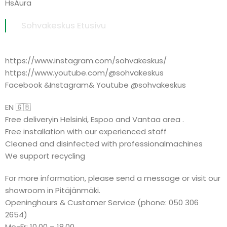
HsAura
Sohvakeskus Etusivu
https://www.instagram.com/sohvakeskus/
https://www.youtube.com/@sohvakeskus
Facebook &Instagram& Youtube @sohvakeskus
EN 🇬🇧
Free deliveryin Helsinki, Espoo and Vantaa area .
Free installation with our experienced staff
Cleaned and disinfected with professionalmachines
We support recycling
For more information, please send a message or visit our
showroom in Pitäjänmäki.
Openinghours & Customer Service (phone: 050 306
2654)
Mo-Fr: 10.00 – 18.00