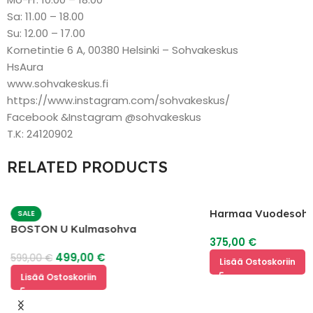
Sa: 11.00 – 18.00
Su: 12.00 – 17.00
Kornetintie 6 A, 00380 Helsinki – Sohvakeskus
HsAura
www.sohvakeskus.fi
https://www.instagram.com/sohvakeskus/
Facebook &Instagram @sohvakeskus
T.K: 24120902
RELATED PRODUCTS
Harmaa Vuodesoh
SALE
BOSTON U Kulmasohva
375,00
€
499,00
€
599,00
€
Lisää Ostoskoriin
Lisää Ostoskoriin