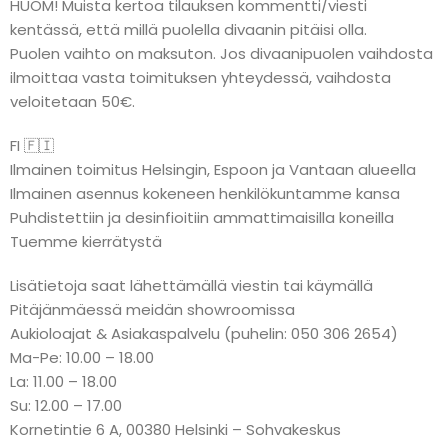
HUOM! Muista kertoa tilauksen kommentti/viesti
kentässä, että millä puolella divaanin pitäisi olla.
Puolen vaihto on maksuton. Jos divaanipuolen vaihdosta
ilmoittaa vasta toimituksen yhteydessä, vaihdosta
veloitetaan 50€.
FI 🇫🇮
Ilmainen toimitus Helsingin, Espoon ja Vantaan alueella
Ilmainen asennus kokeneen henkilökuntamme kansa
Puhdistettiin ja desinfioitiin ammattimaisilla koneilla
Tuemme kierrätystä
Lisätietoja saat lähettämällä viestin tai käymällä
Pitäjänmäessä meidän showroomissa
Aukioloajat & Asiakaspalvelu (puhelin: 050 306 2654)
Ma-Pe: 10.00 – 18.00
La: 11.00 – 18.00
Su: 12.00 – 17.00
Kornetintie 6 A, 00380 Helsinki – Sohvakeskus