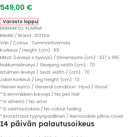
549,00
€
Varasto loppu
ERÄMAKSU: KLARNA
Merkki / Brand : SOTKA
Väri / Colour : Tummanharmaa
Korkeus / Height (cm) : 65
Mitat (Leveys x Syvvys) / Dimensions (cm) : 237 x 195
Nukkumisleveys / Sleeping width (cm) : 70
Istuimen leveys / Seat width / (cm) : 70
Jalan korkeus / Leg height (cm) : 13
Yleinen kunto / General condition : Hyvä / Good
* Ei lemmikkien karvoja / No pet hair
* Ei virheitä / No error
* Ei värimuutoksia / No colour fading
* Irrotettava tyynynpäällinen / Removable pillow cover
14 päivän palautusoikeus