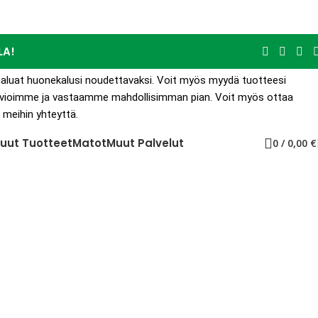
LA!
s haluat huonekalusi noudettavaksi. Voit myös myydä tuotteesi
 Arvioimme ja vastaamme mahdollisimman pian. Voit myös ottaa
 meihin yhteyttä.
uut Tuotteet
Matot
Muut Palvelut
0
/
0,00
€