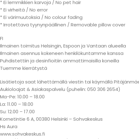
* Ei lemmikkien karvoja / No pet hair
* Ei virheitä / No error
* Ei värimuutoksia / No colour fading
* Irrotettava tyynynpäällinen / Removable pillow cover
FI
Ilmainen toimitus Helsingin, Espoon ja Vantaan alueella
Ilmainen asennus kokeneen henkilökuntamme kanssa
Puhdistettiin ja desinfioitiin ammattimaisilla koneilla
Tuemme kierrätystä
Lisätietoja saat lähettämällä viestin tai käymällä Pitäjä
Aukioloajat & Asiakaspalvelu (puhelin: 050 306 2654)
Ma-Pe: 10.00 – 18.00
La: 11.00 – 18.00
Su: 12.00 – 17.00
Kornetintie 6 A, 00380 Helsinki – Sohvakeskus
Hs Aura
www.sohvakeskus.fi