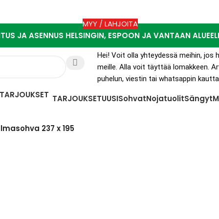
MYY / LAHJOITA
ITUS JA ASENNUS HELSINGIN, ESPOON JA VANTAAN ALUEEL
Hei! Voit olla yhteydessä meihin, jo
meille. Alla voit täyttää lomakkeen.
puhelun, viestin tai whatsappin kautta
TARJOUKSET
UUSI
Sohvat
Nojatuolit
Sängyt
M
masohva 237 x 195