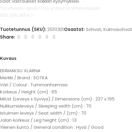
Saat vastaukset kaikkiin kysymyksiisi.
Tarvitsetko apua? Ota yhteyttä WhatsAppilla
050 306 2654
Tuotetunnus (SKU):
25111301
Osastot:
Sohvat
,
Kulmasohva
Share:
Kuvaus
ERÄMAKSU: KLARNA
Merkki / Brand : SOTKA
Väri / Colour : Tummanharmaa
Korkeus / Height (cm) : 65
Mitat (Leveys x Syvvys) / Dimensions (cm) : 237 x 195
Nukkumisleveys / Sleeping width (cm) : 70
Istuimen leveys / Seat width / (cm) : 70
Jalan korkeus / Leg height (cm) : 13
Yleinen kunto / General condition : Hyvä / Good