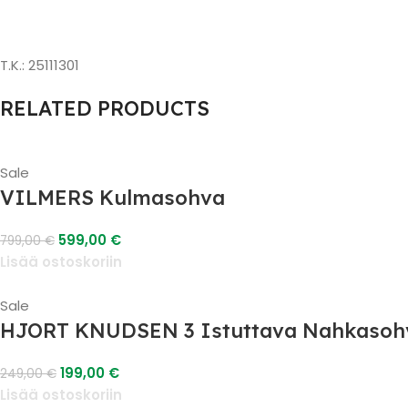
T.K.: 25111301
RELATED PRODUCTS
Sale
VILMERS Kulmasohva
599,00
€
799,00
€
Lisää ostoskoriin
Sale
HJORT KNUDSEN 3 Istuttava Nahkasoh
199,00
€
249,00
€
Lisää ostoskoriin