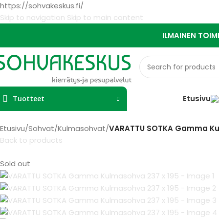
https://sohvakeskus.fi/
Skip to navigation
Skip to main content
ILMAINEN TOIM
Etusivu
Tuotteet
Etusivu
/
Sohvat
/
Kulmasohvat
/
VARATTU SOTKA Gamma Kul
Back to products
Sold out