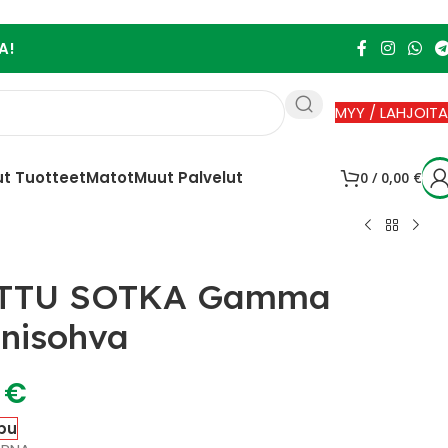
A!
MYY / LAHJOITA
t Tuotteet
Matot
Muut Palvelut
0
/
0,00
€
TTU SOTKA Gamma
nisohva
0
€
pu