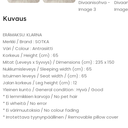
Kuvaus
ERÄMAKSU: KLARNA
Merkki / Brand : SOTKA
Väri / Colour : Antrasiitti
Korkeus / Height (cm) : 65
Mitat (Leveys x Syvvys) / Dimensions (cm) : 235 x 150
Nukkumisleveys / Sleeping width (cm) : 65
Istuimen leveys / Seat width / (cm) : 65
Jalan korkeus / Leg height (cm) : 12
Yleinen kunto / General condition : Hyvä / Good
* Ei lemmikkien karvoja / No pet hair
* Ei virheitä / No error
* Ei värimuutoksia / No colour fading
* Irrotettava tyynynpäällinen / Removable pillow cover