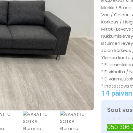
ERÄMAKSU: KL
Merkki / Brand
Väri / Colour : 
Korkeus / Heig
Mitat (Leveys 
Nukkumisleveys
Istuimen levey
Jalan korkeus 
Yleinen kunto 
* Ei lemmikkien
* Ei virheitä / 
* Ei värimuuto
* Irrotettava 
14 päivän
Saat vas
Tarvitset
050 306