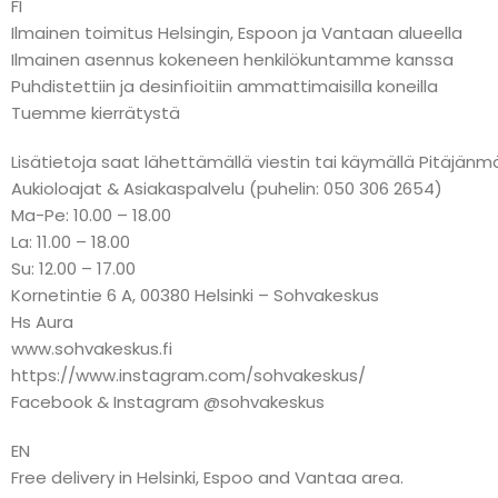
FI
Ilmainen toimitus Helsingin, Espoon ja Vantaan alueella
Ilmainen asennus kokeneen henkilökuntamme kanssa
Puhdistettiin ja desinfioitiin ammattimaisilla koneilla
Tuemme kierrätystä
Lisätietoja saat lähettämällä viestin tai käymällä Pitäj
Aukioloajat & Asiakaspalvelu (puhelin: 050 306 2654)
Ma-Pe: 10.00 – 18.00
La: 11.00 – 18.00
Su: 12.00 – 17.00
Kornetintie 6 A, 00380 Helsinki – Sohvakeskus
Hs Aura
www.sohvakeskus.fi
https://www.instagram.com/sohvakeskus/
Facebook & Instagram @sohvakeskus
EN
Free delivery in Helsinki, Espoo and Vantaa area.