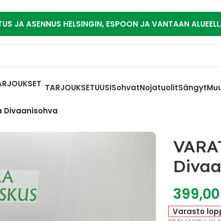
TUS JA ASENNUS HELSINGIN, ESPOON JA VANTAAN ALUEELL
TARJOUKSET
UUSI
Sohvat
Nojatuolit
Sängyt
Muu
Divaanisohva
VARA
Divaa
399,0
Varasto lop