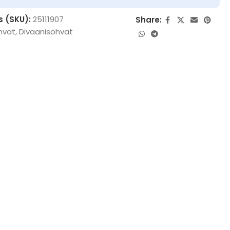
s (SKU):
25111907
Share:
hvat
,
Divaanisohvat