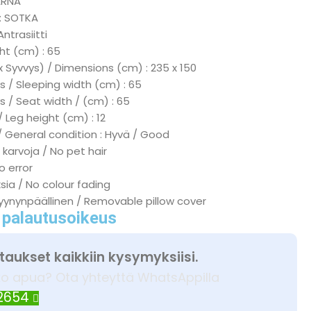
ARNA
 : SOTKA
Antrasiitti
ht (cm) : 65
x Syvvys) / Dimensions (cm) : 235 x 150
 / Sleeping width (cm) : 65
s / Seat width / (cm) : 65
/ Leg height (cm) : 12
/ General condition : Hyvä / Good
 karvoja / No pet hair
No error
ksia / No colour fading
tyynynpäällinen / Removable pillow cover
 palautusoikeus
taukset kaikkiin kysymyksiisi.
ko apua? Ota yhteyttä WhatsAppilla
 2654