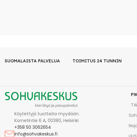
SUOMALAISTA PALVELUA
TOIMITUS 24 TUNNIN
PI
TA
Käytettyjä tuotteita myydään.
Soh
Kornetintie 6 A, 00380, Helsinki
Noja
+358 50 3062654
info@sohvakeskus.fi
UUS