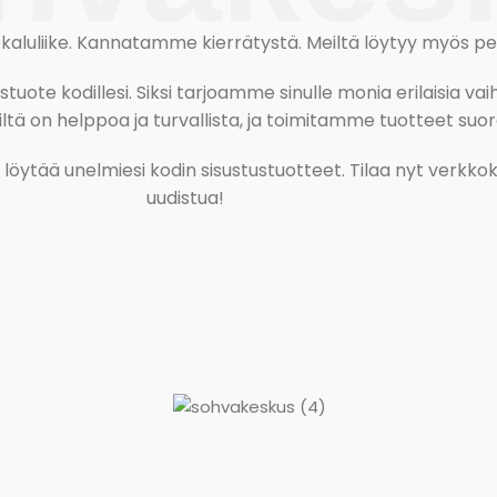
uliike. Kannatamme kierrätystä. Meiltä löytyy myös pesu-
ote kodillesi. Siksi tarjoamme sinulle monia erilaisia vaiht
tä on helppoa ja turvallista, ja toimitamme tuotteet suora
ja löytää unelmiesi kodin sisustustuotteet. Tilaa nyt verk
uudistua!