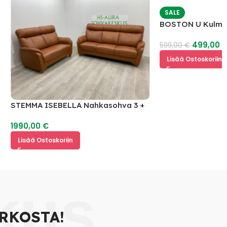
SALE
BOSTON U Kulmas
499,00
€
599,00
€
Lisää Ostoskoriin
STEMMA ISEBELLA Nahkasohva 3 +
2
1990,00
€
Lisää Ostoskoriin
kus
RKOSTA!