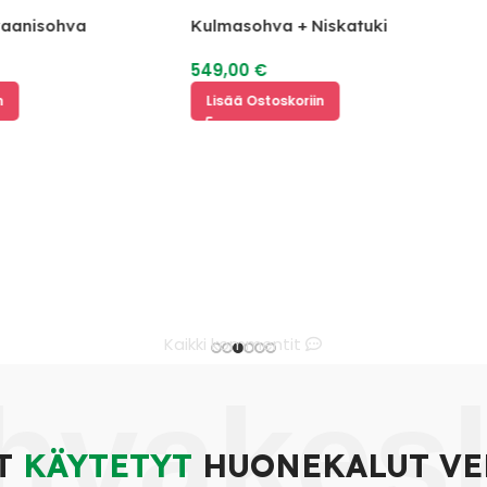
anisohva
Kulmasohva + Niskatuki
549,00
€
Lisää Ostoskoriin
Kaikki kommentit
hvakes
T
KÄYTETYT
HUONEKALUT VE