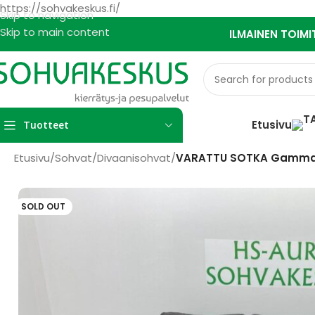
https://sohvakeskus.fi/
Skip to navigation
Skip to main content
ILMAINEN TOIMI
Etusivu
Tuotteet
Etusivu
/
Sohvat
/
Divaanisohvat
/
VARATTU SOTKA Gamma 
SOLD OUT