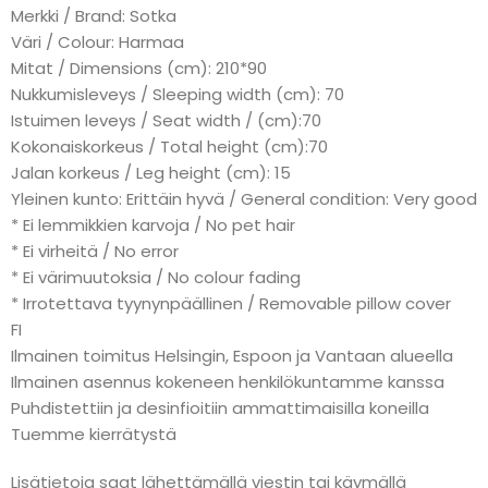
Merkki / Brand: Sotka
Väri / Colour: Harmaa
Mitat / Dimensions (cm): 210*90
Nukkumisleveys / Sleeping width (cm): 70
Istuimen leveys / Seat width / (cm):70
Kokonaiskorkeus / Total height (cm):70
Jalan korkeus / Leg height (cm): 15
Yleinen kunto: Erittäin hyvä / General condition: Very good
* Ei lemmikkien karvoja / No pet hair
* Ei virheitä / No error
* Ei värimuutoksia / No colour fading
* Irrotettava tyynynpäällinen / Removable pillow cover
FI
Ilmainen toimitus Helsingin, Espoon ja Vantaan alueella
Ilmainen asennus kokeneen henkilökuntamme kanssa
Puhdistettiin ja desinfioitiin ammattimaisilla koneilla
Tuemme kierrätystä
Lisätietoja saat lähettämällä viestin tai käymällä