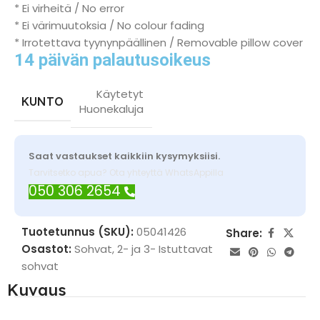
* Ei virheitä / No error
* Ei värimuutoksia / No colour fading
* Irrotettava tyynynpäällinen / Removable pillow cover
14 päivän palautusoikeus
Käytetyt
KUNTO
Huonekaluja
Saat vastaukset kaikkiin kysymyksiisi.
Tarvitsetko apua? Ota yhteyttä WhatsAppilla
050 306 2654
Tuotetunnus (SKU):
05041426
Share:
Osastot:
Sohvat
,
2- ja 3- Istuttavat
sohvat
Kuvaus