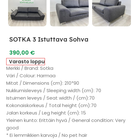
SOTKA 3 Istuttava Sohva
390,00
€
Varasto loppu
Merkki / Brand: Sotka
Väri / Colour: Harmaa
Mitat / Dimensions (cm): 210*90
Nukkumisleveys / Sleeping width (cm): 70
Istuimen leveys / Seat width / (cm):70
Kokonaiskorkeus / Total height (cm):70
Jalan korkeus / Leg height (cm): 15
Yleinen kunto: Erittäin hyvä / General condition: Very
good
* Ei lemmikkien karvoja / No pet hair