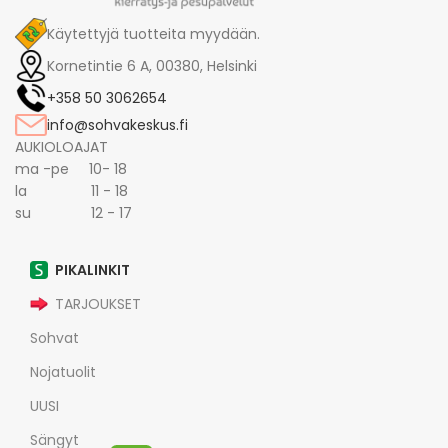
Käytettyjä tuotteita myydään.
Kornetintie 6 A, 00380, Helsinki
+358 50 3062654
info@sohvakeskus.fi
AUKIOLOAJAT
ma -pe 10- 18
la 11 - 18
su 12 - 17
PIKALINKIT
TARJOUKSET
Sohvat
Nojatuolit
UUSI
Sängyt