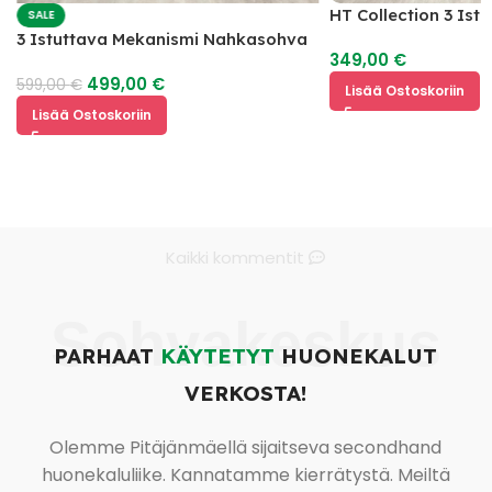
HT Collection 3 Ist
SALE
3 Istuttava Mekanismi Nahkasohva
349,00
€
499,00
€
599,00
€
Lisää Ostoskoriin
Lisää Ostoskoriin
Kaikki kommentit
Sohvakeskus
PARHAAT
KÄYTETYT
HUONEKALUT
VERKOSTA!
Olemme Pitäjänmäellä sijaitseva secondhand
huonekaluliike. Kannatamme kierrätystä. Meiltä