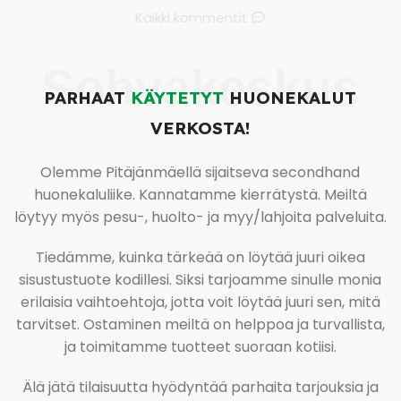
Kaikki kommentit
Sohvakeskus
PARHAAT
KÄYTETYT
HUONEKALUT
VERKOSTA!
Olemme Pitäjänmäellä sijaitseva secondhand
huonekaluliike. Kannatamme kierrätystä. Meiltä
löytyy myös pesu-, huolto- ja myy/lahjoita palveluita.
Tiedämme, kuinka tärkeää on löytää juuri oikea
sisustustuote kodillesi. Siksi tarjoamme sinulle monia
erilaisia vaihtoehtoja, jotta voit löytää juuri sen, mitä
tarvitset. Ostaminen meiltä on helppoa ja turvallista,
ja toimitamme tuotteet suoraan kotiisi.
Älä jätä tilaisuutta hyödyntää parhaita tarjouksia ja