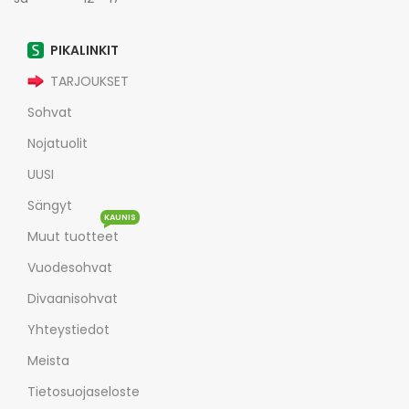
PIKALINKIT
TARJOUKSET
Sohvat
Nojatuolit
UUSI
Sängyt
KAUNIS
Muut tuotteet
Vuodesohvat
Divaanisohvat
Yhteystiedot
Meista
Tietosuojaseloste