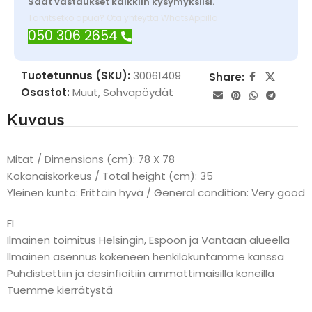
Saat vastaukset kaikkiin kysymyksiisi.
Tarvitsetko apua? Ota yhteyttä WhatsAppilla
050 306 2654
Tuotetunnus (SKU):
30061409
Share:
Osastot:
Muut
,
Sohvapöydät
Kuvaus
Mitat / Dimensions (cm): 78 X 78
Kokonaiskorkeus / Total height (cm): 35
Yleinen kunto: Erittäin hyvä / General condition: Very good
FI
Ilmainen toimitus Helsingin, Espoon ja Vantaan alueella
Ilmainen asennus kokeneen henkilökuntamme kanssa
Puhdistettiin ja desinfioitiin ammattimaisilla koneilla
Tuemme kierrätystä