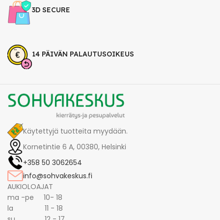
3D SECURE
14 PÄIVÄN PALAUTUSOIKEUS
Käytettyjä tuotteita myydään.
Kornetintie 6 A, 00380, Helsinki
+358 50 3062654
info@sohvakeskus.fi
AUKIOLOAJAT
ma -pe 10- 18
la 11 - 18
su 12 - 17