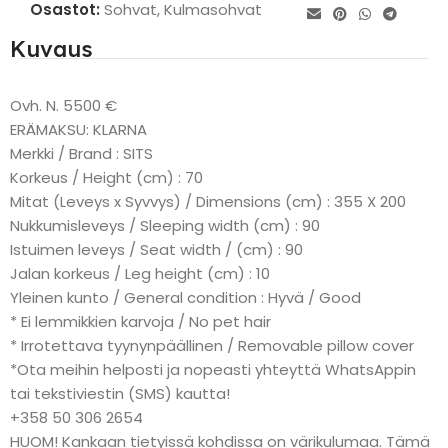
Osastot:
Sohvat
,
Kulmasohvat
Kuvaus
Ovh. N. 5500 €
ERÄMAKSU: KLARNA
Merkki / Brand : SITS
Korkeus / Height (cm) : 70
Mitat (Leveys x Syvvys) / Dimensions (cm) : 355 X 200
Nukkumisleveys / Sleeping width (cm) : 90
Istuimen leveys / Seat width / (cm) : 90
Jalan korkeus / Leg height (cm) : 10
Yleinen kunto / General condition : Hyvä / Good
* Ei lemmikkien karvoja / No pet hair
* Irrotettava tyynynpäällinen / Removable pillow cover
*Ota meihin helposti ja nopeasti yhteyttä WhatsAppin
tai tekstiviestin (SMS) kautta!
+358 50 306 2654
HUOM! Kankaan tietyissä kohdissa on värikulumaa. Tämä