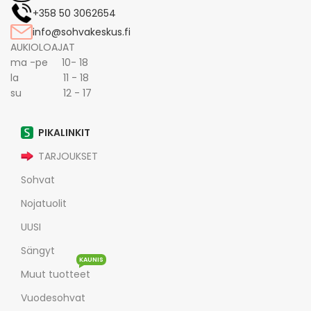
+358 50 3062654
info@sohvakeskus.fi
AUKIOLOAJAT
ma -pe 10- 18
la 11 - 18
su 12 - 17
PIKALINKIT
TARJOUKSET
Sohvat
Nojatuolit
UUSI
Sängyt
KAUNIS
Muut tuotteet
Vuodesohvat