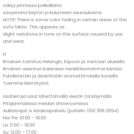
näkyy pinnassa paikallisina
sävyeroina käytön ja kulumisen seurauksena.
NOTE! There is some color fading in certain areas of the
sofa fabric. This appears as
slight variations in tone on the surface caused by use
and wear.
FI
Ilmainen toimitus Helsingin, Espoon ja Vantaan alueella
Ilmainen asennus kokeneen henkilökuntamme kanssa
Puhdistettiin ja desinfioitiin ammattimaisilla koneilla
Tuemme kierrätystä
Lisätietoja saat lähettämällä viestin tai käymällä
Pitäjänmäessä meidän showroomissa
Aukioloajat & Asiakaspalvelu (puhelin: 050 306 2654)
Ma-Pe: 10.00 – 18.00
La: 11.00 – 18.00
Su: 12.00 – 17.00