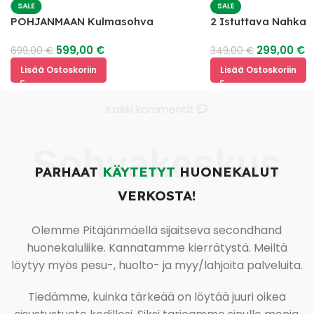
SALE
SALE
POHJANMAAN Kulmasohva
2 Istuttava Nahka
599,00
€
299,00
€
699,00
€
349,00
€
Lisää Ostoskoriin
Lisää Ostoskoriin
Kaikki kommentit
Sohvakeskus
PARHAAT
KÄYTETYT
HUONEKALUT
VERKOSTA!
Olemme Pitäjänmäellä sijaitseva secondhand
huonekaluliike. Kannatamme kierrätystä. Meiltä
löytyy myös pesu-, huolto- ja myy/lahjoita palveluita.
Tiedämme, kuinka tärkeää on löytää juuri oikea