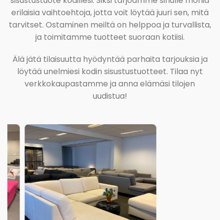
sisustustuote kodillesi. Siksi tarjoamme sinulle monia
erilaisia vaihtoehtoja, jotta voit löytää juuri sen, mitä
tarvitset. Ostaminen meiltä on helppoa ja turvallista,
ja toimitamme tuotteet suoraan kotiisi.
Älä jätä tilaisuutta hyödyntää parhaita tarjouksia ja
löytää unelmiesi kodin sisustustuotteet. Tilaa nyt
verkkokaupastamme ja anna elämäsi tilojen
uudistua!