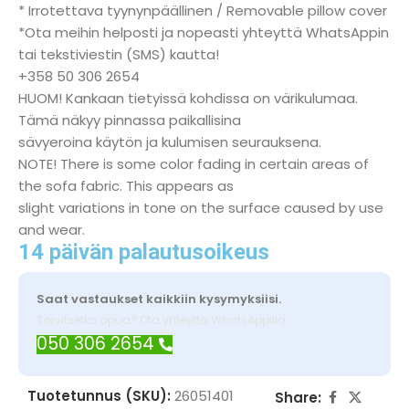
* Irrotettava tyynynpäällinen / Removable pillow cover
*Ota meihin helposti ja nopeasti yhteyttä WhatsAppin
tai tekstiviestin (SMS) kautta!
+358 50 306 2654
HUOM! Kankaan tietyissä kohdissa on värikulumaa.
Tämä näkyy pinnassa paikallisina
sävyeroina käytön ja kulumisen seurauksena.
NOTE! There is some color fading in certain areas of
the sofa fabric. This appears as
slight variations in tone on the surface caused by use
and wear.
14 päivän palautusoikeus
Saat vastaukset kaikkiin kysymyksiisi.
Tarvitsetko apua? Ota yhteyttä WhatsAppilla
050 306 2654
Tuotetunnus (SKU):
26051401
Share: