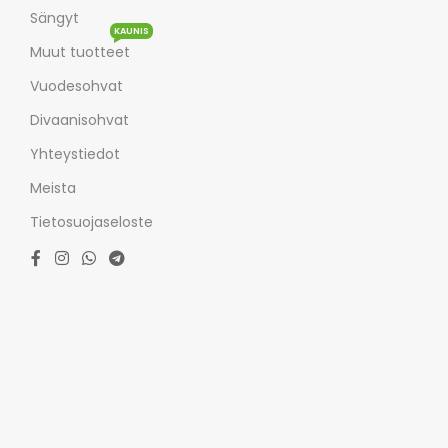
Sängyt
KAUNIS
Muut tuotteet
Vuodesohvat
Divaanisohvat
Yhteystiedot
Meista
Tietosuojaseloste