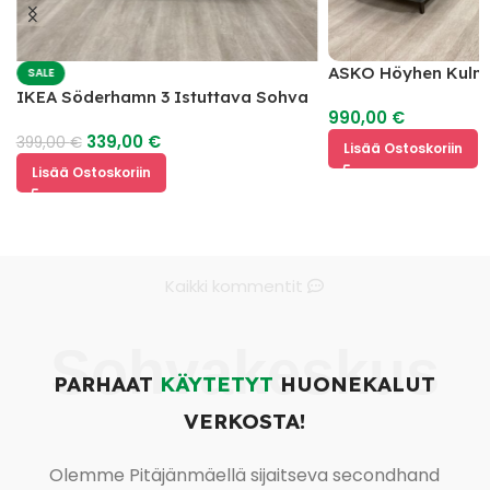
ASKO Höyhen Kulm
SALE
IKEA Söderhamn 3 Istuttava Sohva
990,00
€
339,00
€
399,00
€
Lisää Ostoskoriin
Lisää Ostoskoriin
Kaikki kommentit
Sohvakeskus
PARHAAT
KÄYTETYT
HUONEKALUT
VERKOSTA!
Olemme Pitäjänmäellä sijaitseva secondhand