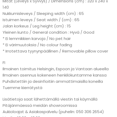
Mitat (Leveys x Syvvys) / Dimensions (cm) : 320 x 240 x
140
Nukkumisleveys / Sleeping width (cm) : 65
Istuimen leveys / Seat width / (cm) : 65
Jalan korkeus / Leg height (cm) : 15
Yleinen kunto / General condition : Hyvä / Good
* Ei lemmikkien karvoja / No pet hair
* Ei värimuutoksia / No colour fading
* Irrotettava tyynynpäällinen / Removable pillow cover
FI
Ilmainen toimitus Helsingin, Espoon ja Vantaan alueella
Ilmainen asennus kokeneen henkilökuntamme kanssa
Puhdistettiin ja desinfioitiin ammattimaisilla koneilla
Tuemme kierrätystä
Lisätietoja saat lähettämällä viestin tai käymällä
Pitäjänmäessä meidän showroomissa
Aukioloajat & Asiakaspalvelu (puhelin: 050 306 2654)