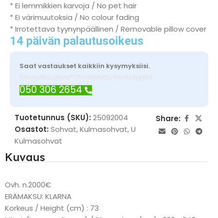
* Ei lemmikkien karvoja / No pet hair
* Ei värimuutoksia / No colour fading
* Irrotettava tyynynpäällinen / Removable pillow cover
14 päivän palautusoikeus
Saat vastaukset kaikkiin kysymyksiisi.
Tarvitsetko apua? Ota yhteyttä WhatsAppilla
050 306 2654
Tuotetunnus (SKU):
25092004
Share:
Osastot:
Sohvat
,
Kulmasohvat
,
U
Kulmasohvat
Kuvaus
Ovh. n.2000€
ERÄMAKSU: KLARNA
Korkeus / Height (cm) : 73