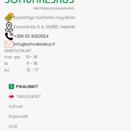
Käytettyjä tuotteita myydään.
Kornetintie 6 A, 00380, Helsinki
+358 50 3062654
info@sohvakeskus.fi
AUKIOLOAJAT
ma -pe 10- 18
la 11 - 18
su 12 - 17
PIKALINKIT
TARJOUKSET
Sohvat
Nojatuolit
UUSI