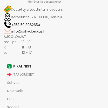
Käytettyjä tuotteita myydään.
Kornetintie 6 A, 00380, Helsinki
+358 50 3062654
info@sohvakeskus.fi
AUKIOLOAJAT
ma -pe 10- 18
la 11 - 18
su 12 - 17
PIKALINKIT
TARJOUKSET
Sohvat
Nojatuolit
UUSI
Sängyt