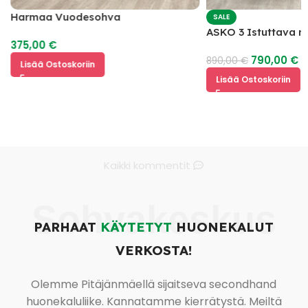
Harmaa Vuodesohva
SALE
ASKO 3 Istuttava 
375,00
€
mekanismilla
790,00
€
890,00
€
Lisää Ostoskoriin
Lisää Ostoskoriin
Kaikki kommentit
Sohvakeskus
PARHAAT
KÄYTETYT
HUONEKALUT
VERKOSTA!
Olemme Pitäjänmäellä sijaitseva secondhand
huonekaluliike. Kannatamme kierrätystä. Meiltä