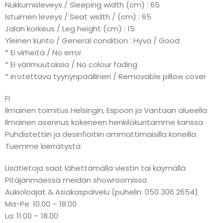
Nukkumisleveys / Sleeping width (cm) : 65
Istuimen leveys / Seat width / (cm) : 65
Jalan korkeus / Leg height (cm) : 15
Yleinen kunto / General condition : Hyvä / Good
* Ei virheitä / No error
* Ei värimuutoksia / No colour fading
* Irrotettava tyynynpäällinen / Removable pillow cover
FI
Ilmainen toimitus Helsingin, Espoon ja Vantaan alueella
Ilmainen asennus kokeneen henkilökuntamme kanssa
Puhdistettiin ja desinfioitiin ammattimaisilla koneilla
Tuemme kierrätystä
Lisätietoja saat lähettämällä viestin tai käymällä
Pitäjänmäessä meidän showroomissa
Aukioloajat & Asiakaspalvelu (puhelin: 050 306 2654)
Ma-Pe: 10.00 – 18.00
La: 11.00 – 18.00