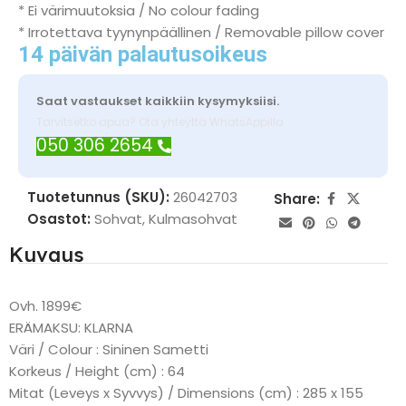
* Ei värimuutoksia / No colour fading
* Irrotettava tyynynpäällinen / Removable pillow cover
14 päivän palautusoikeus
Saat vastaukset kaikkiin kysymyksiisi.
Tarvitsetko apua? Ota yhteyttä WhatsAppilla
050 306 2654
Tuotetunnus (SKU):
26042703
Share:
Osastot:
Sohvat
,
Kulmasohvat
Kuvaus
Ovh. 1899€
ERÄMAKSU: KLARNA
Väri / Colour : Sininen Sametti
Korkeus / Height (cm) : 64
Mitat (Leveys x Syvvys) / Dimensions (cm) : 285 x 155