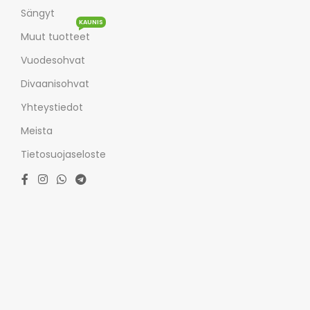
Sängyt
KAUNIS
Muut tuotteet
Vuodesohvat
Divaanisohvat
Yhteystiedot
Meista
Tietosuojaseloste