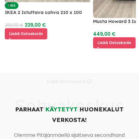
SALE
IKEA 2 Istuttava sohva 210 x 100
Musta Howard 3 Is
339,00
€
399,00
€
449,00
€
Lisää Ostoskoriin
Lisää Ostoskoriin
Kaikki kommentit
Sohvakeskus
PARHAAT
KÄYTETYT
HUONEKALUT
VERKOSTA!
Olemme Pitäjänmäellä sijaitseva secondhand