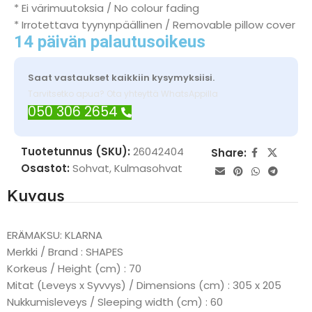
* Ei värimuutoksia / No colour fading
* Irrotettava tyynynpäällinen / Removable pillow cover
14 päivän palautusoikeus
Saat vastaukset kaikkiin kysymyksiisi.
Tarvitsetko apua? Ota yhteyttä WhatsAppilla
050 306 2654
Tuotetunnus (SKU):
26042404
Share:
Osastot:
Sohvat
,
Kulmasohvat
Kuvaus
ERÄMAKSU: KLARNA
Merkki / Brand : SHAPES
Korkeus / Height (cm) : 70
Mitat (Leveys x Syvvys) / Dimensions (cm) : 305 x 205
Nukkumisleveys / Sleeping width (cm) : 60