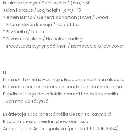
Istuimen leveys / Seat width / (cm) : 60
Jalan korkeus / Leg height (cm) : 15
Yleinen kunto / General condition : Hyvä / Good
* Ei lemmikkien karvoja / No pet hair
* Ei virheitä / No error
* Ei värimuutoksia / No colour fading
* Irrotettava tyynynpäällinen / Removable pillow cover
FI
Ilmainen toimitus Helsingin, Espoon ja Vantaan alueella
Ilmainen asennus kokeneen henkilökuntamme kanssa
Puhdistettiin ja desinfioitiin ammattimaisilla koneilla
Tuemme kierrätystä
Lisätietoja saat lähettämällä viestin tai käymällä
Pitäjänmäessä meidän showroomissa
Aukioloajat & Asiakaspalvelu (puhelin: 050 306 2654)