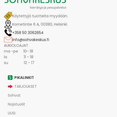
Käytettyjä tuotteita myydään.
Kornetintie 6 A, 00380, Helsinki
+358 50 3062654
info@sohvakeskus.fi
AUKIOLOAJAT
ma -pe 10- 18
la 11 - 18
su 12 - 17
PIKALINKIT
TARJOUKSET
Sohvat
Nojatuolit
UUSI