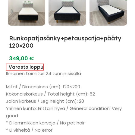
Runkopatjasänky+petauspatja+pääty
120×200
349,00
€
Varasto loppu
Ilmainen toimitus 24 tunnin sisällä
Mitat / Dimensions (cm): 120×200
Kokonaiskorkeus / Total height (cm): 52
Jalan korkeus / Leg height (cm): 20
Yleinen kunto: Erittäin hyvä / General condition: Very
good
* Ei lemmikkien karvoja / No pet hair
* Ei virheitä / No error