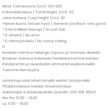
Mitat / Dimensions (cm): 120×200
Kokonaiskorkeus / Total height (cm): 52
Jalan korkeus / Leg height (cm): 20
Yleinen kunto: Erittäin hyvä / General condition: Very good
* Ei lemmikkien karvoja / No pet hair
* Ei virheitä / No error
* Ei värimuutoksia / No colour fading
FI
Ilmainen toimitus Helsingin, Espoon ja Vantaan alueella
Ilmainen asennus kokeneen henkilökuntamme kanssa
Puhdistettiin ja desinfioitiin ammattimaisilla koneilla
Tuemme kierrätystä
Lisätietoja saat lähettämällä viestin tai käymällä
Pitäjänmäessä meidän showroomissa
Aukioloajat & Asiakaspalvelu (puhelin: 050 306 2654)
Ma-Pe: 10.00 – 19.00
La: 11.00 – 18.00