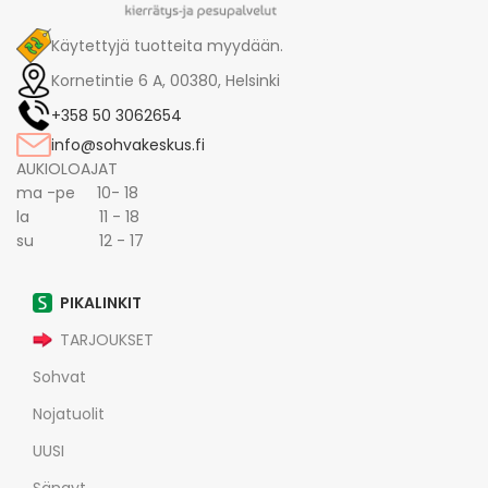
Käytettyjä tuotteita myydään.
Kornetintie 6 A, 00380, Helsinki
+358 50 3062654
info@sohvakeskus.fi
AUKIOLOAJAT
ma -pe 10- 18
la 11 - 18
su 12 - 17
PIKALINKIT
TARJOUKSET
Sohvat
Nojatuolit
UUSI
Sängyt