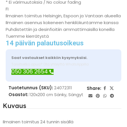
* Ei värimuutoksia / No colour fading
FI
Ilmainen toimitus Helsingin, Espoon ja Vantaan alueella
Ilmainen asennus kokeneen henkilökuntamme kanssa
Puhdistettiin ja desinfioitiin ammattimaisilla koneilla
Tuemme kierrätystä
14 päivän palautusoikeus
Saat vastaukset kaikkiin kysymyksiisi.
Tarvitsetko apua? Ota yhteyttä WhatsAppilla
050 306 2654
Tuotetunnus (SKU):
24072311
Share:
Osastot:
120x200 cm Sänky
,
Sängyt
Kuvaus
Ilmainen toimitus 24 tunnin sisällä