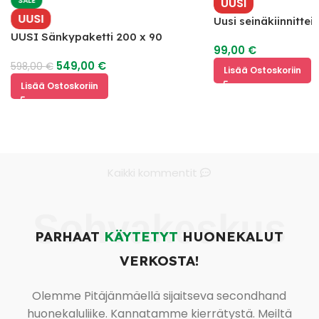
SALE
UUSI
UUSI
Uusi seinäkiinnitte
hyllyillä
UUSI Sänkypaketti 200 x 90
99,00
€
549,00
€
598,00
€
Lisää Ostoskoriin
Lisää Ostoskoriin
Kaikki kommentit
Sohvakeskus
PARHAAT
KÄYTETYT
HUONEKALUT
VERKOSTA!
Olemme Pitäjänmäellä sijaitseva secondhand
huonekaluliike. Kannatamme kierrätystä. Meiltä