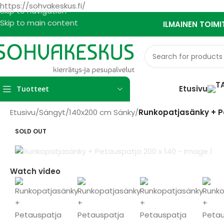
https://sohvakeskus.fi/
Skip to navigation
Skip to main content
ILMAINEN TOIMI
Etusivu
Tuotteet
Etusivu
/
Sängyt
/
140x200 cm Sänky
/
Runkopatjasänky + P
SOLD OUT
Watch video