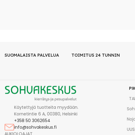
SUOMALAISTA PALVELUA
TOIMITUS 24 TUNNIN
PI
TA
Käytettyjä tuotteita myydään.
Soh
Kornetintie 6 A, 00380, Helsinki
Noja
+358 50 3062654
info@sohvakeskus.fi
UUS
AUKIOLOAJAT