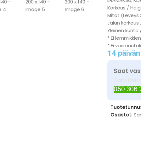
ERÄMAKSU: KL
Korkeus / Heig
Mitat (Leveys 
Jalan korkeus 
Yleinen kunto /
* Ei lemmikkien
* Ei värimuuto
14 päivän
Saat vas
Tarvitset
050 306
Tuotetunnu
Osastot:
Sä