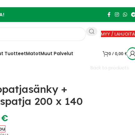
A!
MYY / LAHJOITA
t Tuotteet
Matot
Muut Palvelut
0
/
0,00
€
Back to products
patjasänky +
spatja 200 x 140
0
€
pu