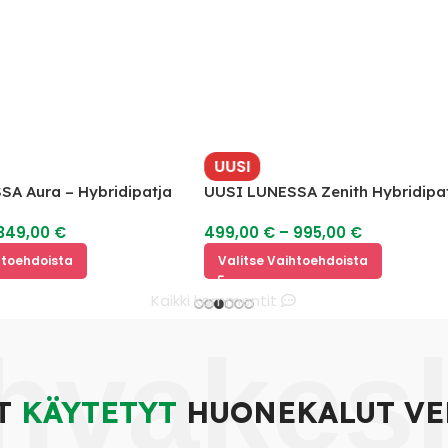
UUSI
a – Hybridipatja
UUSI LUNESSA Zenith Hybridipatja
00
€
499,00
€
–
995,00
€
oista
Valitse Vaihtoehdoista
Kaikki kommentit
hvakes
T
KÄYTETYT
HUONEKALUT VE