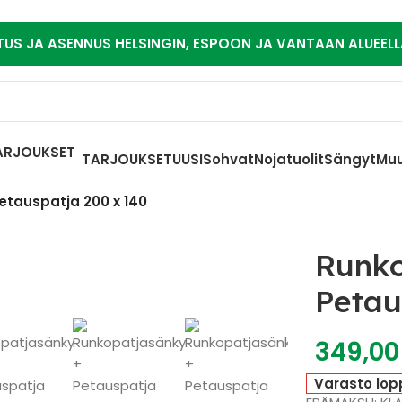
TUS JA ASENNUS HELSINGIN, ESPOON JA VANTAAN ALUEELL
TARJOUKSET
UUSI
Sohvat
Nojatuolit
Sängyt
Muu
etauspatja 200 x 140
Runko
Petau
349,0
Varasto lop