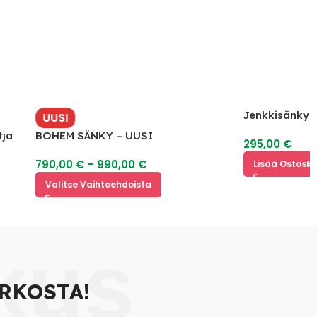
Jenkkisänky 200 x 
UUSI
BOHEM SÄNKY – UUSI
295,00
€
790,00
€
–
990,00
€
Lisää Ostoskoriin
Valitse Vaihtoehdoista
kus
RKOSTA!