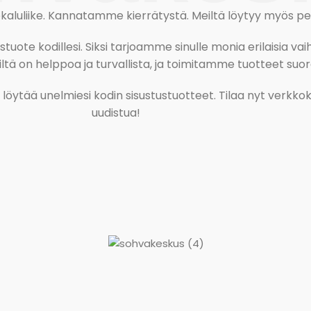
uliike. Kannatamme kierrätystä. Meiltä löytyy myös pesu-
ote kodillesi. Siksi tarjoamme sinulle monia erilaisia vaiht
tä on helppoa ja turvallista, ja toimitamme tuotteet suora
ja löytää unelmiesi kodin sisustustuotteet. Tilaa nyt verk
uudistua!