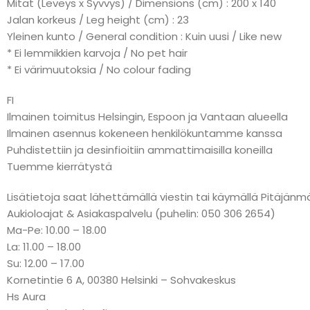
Mitat (Leveys x Syvvys) / Dimensions (cm) : 200 x 140
Jalan korkeus / Leg height (cm) : 23
Yleinen kunto / General condition : Kuin uusi / Like new
* Ei lemmikkien karvoja / No pet hair
* Ei värimuutoksia / No colour fading
FI
Ilmainen toimitus Helsingin, Espoon ja Vantaan alueella
Ilmainen asennus kokeneen henkilökuntamme kanssa
Puhdistettiin ja desinfioitiin ammattimaisilla koneilla
Tuemme kierrätystä
Lisätietoja saat lähettämällä viestin tai käymällä Pitäj
Aukioloajat & Asiakaspalvelu (puhelin: 050 306 2654)
Ma-Pe: 10.00 – 18.00
La: 11.00 – 18.00
Su: 12.00 – 17.00
Kornetintie 6 A, 00380 Helsinki – Sohvakeskus
Hs Aura