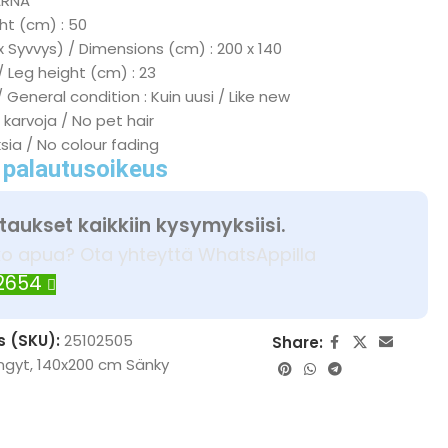
ARNA
ht (cm) : 50
x Syvvys) / Dimensions (cm) : 200 x 140
/ Leg height (cm) : 23
 General condition : Kuin uusi / Like new
 karvoja / No pet hair
ksia / No colour fading
 palautusoikeus
taukset kaikkiin kysymyksiisi.
ko apua? Ota yhteyttä WhatsAppilla
 2654
s (SKU):
25102505
Share:
ngyt
,
140x200 cm Sänky