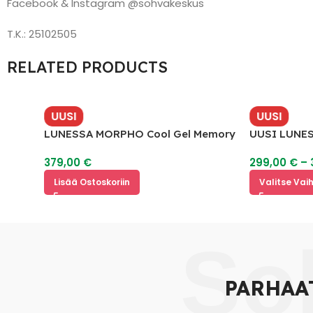
Facebook & Instagram @sohvakeskus
T.K.: 25102505
RELATED PRODUCTS
UUSI
UUSI
LUNESSA MORPHO Cool Gel Memory
UUSI LUNESSA Aur
Foam Petauspatja
379,00
€
299,00
€
–
349,
Lisää Ostoskoriin
Valitse Vaihtoehd
So
PARHAA