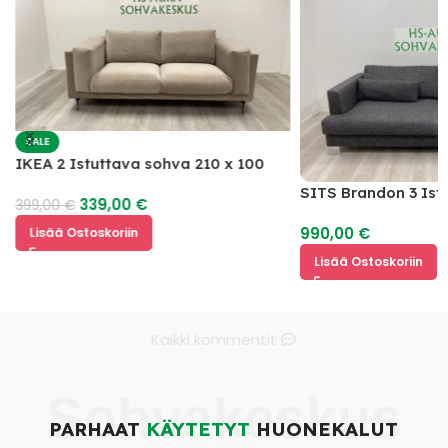
SALE
IKEA 2 Istuttava sohva 210 x 100
SITS Brandon 3 Ist
339,00
€
399,00
€
990,00
€
Lisää Ostoskoriin
Lisää Ostoskoriin
Kaikki kommentit
Sohvakeskus
PARHAAT
KÄYTETYT
HUONEKALUT