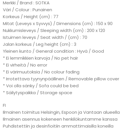
Merkki / Brand : SOTKA
Väri / Colour : Punainen
Korkeus / Height (cm) : 77
Mitat (Leveys x Syvvys) / Dimensions (cm) : 150 x 90
Nukkumisleveys / Sleeping width (cm) : 200 x 120
Istuimen leveys / Seat width / (cm) : 70
Jalan korkeus / Leg height (cm) : 3
Yleinen kunto / General condition : Hyvä / Good
* Ei lemmikkien karvoja / No pet hair
* Ei virheitä / No error
* Ei värimuutoksia / No colour fading
* Irrotettava tyynynpäällinen / Removable pillow cover
* Voi olla sänky / Sofa could be bed
* Säilytyspaikka / Storage space
FI
Ilmainen toimitus Helsingin, Espoon ja Vantaan alueella
Ilmainen asennus kokeneen henkilökuntamme kanssa
Puhdistettiin ja desinfioitiin ammattimaisilla koneilla