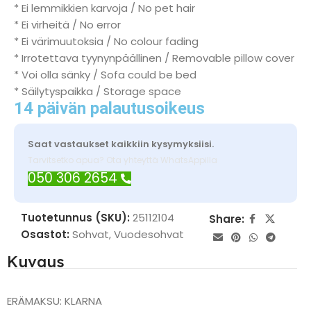
* Ei lemmikkien karvoja / No pet hair
* Ei virheitä / No error
* Ei värimuutoksia / No colour fading
* Irrotettava tyynynpäällinen / Removable pillow cover
* Voi olla sänky / Sofa could be bed
* Säilytyspaikka / Storage space
14 päivän palautusoikeus
Saat vastaukset kaikkiin kysymyksiisi.
Tarvitsetko apua? Ota yhteyttä WhatsAppilla
050 306 2654
Tuotetunnus (SKU):
25112104
Share:
Osastot:
Sohvat
,
Vuodesohvat
Kuvaus
ERÄMAKSU: KLARNA