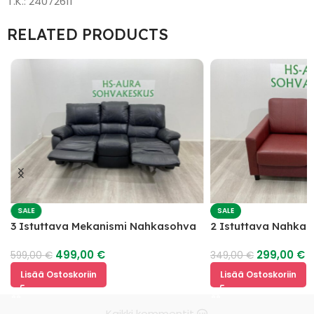
T.K.: 24072611
RELATED PRODUCTS
SALE
SALE
3 Istuttava Mekanismi Nahkasohva
2 Istuttava Nahka
499,00
€
299,00
€
599,00
€
349,00
€
Lisää Ostoskoriin
Lisää Ostoskoriin
Kaikki kommentit