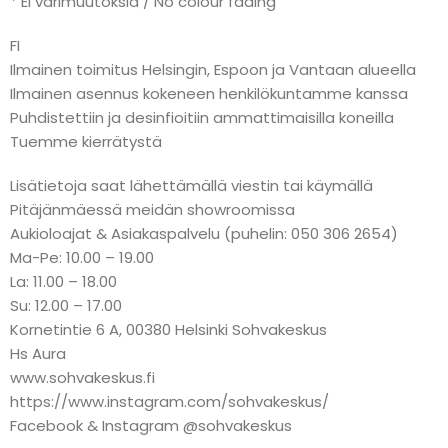
* Ei värimuutoksia / No colour fading
FI
Ilmainen toimitus Helsingin, Espoon ja Vantaan alueella
Ilmainen asennus kokeneen henkilökuntamme kanssa
Puhdistettiin ja desinfioitiin ammattimaisilla koneilla
Tuemme kierrätystä
Lisätietoja saat lähettämällä viestin tai käymällä
Pitäjänmäessä meidän showroomissa
Aukioloajat & Asiakaspalvelu (puhelin: 050 306 2654)
Ma-Pe: 10.00 – 19.00
La: 11.00 – 18.00
Su: 12.00 – 17.00
Kornetintie 6 A, 00380 Helsinki Sohvakeskus
Hs Aura
www.sohvakeskus.fi
https://www.instagram.com/sohvakeskus/
Facebook & Instagram @sohvakeskus