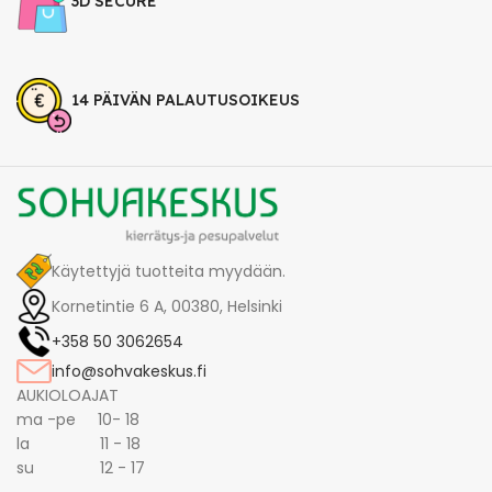
3D SECURE
14 PÄIVÄN PALAUTUSOIKEUS
Käytettyjä tuotteita myydään.
Kornetintie 6 A, 00380, Helsinki
+358 50 3062654
info@sohvakeskus.fi
AUKIOLOAJAT
ma -pe 10- 18
la 11 - 18
su 12 - 17