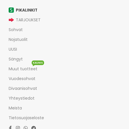
PIKALINKIT
TARJOUKSET
Sohvat
Nojatuolit
UUSI
Sängyt
KAUNIS
Muut tuotteet
Vuodesohvat
Divaanisohvat
Yhteystiedot
Meista
Tietosuojaseloste