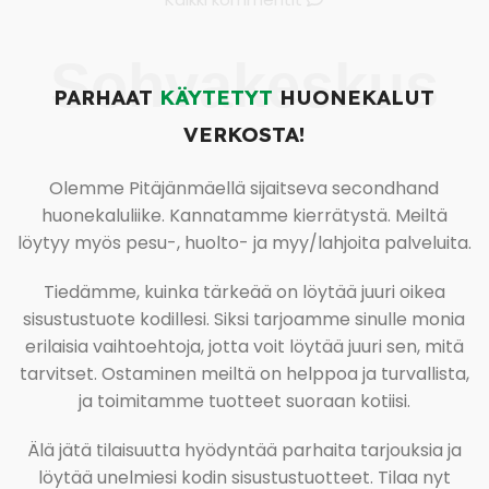
Sohvakeskus
PARHAAT
KÄYTETYT
HUONEKALUT
VERKOSTA!
Olemme Pitäjänmäellä sijaitseva secondhand
huonekaluliike. Kannatamme kierrätystä. Meiltä
löytyy myös pesu-, huolto- ja myy/lahjoita palveluita.
Tiedämme, kuinka tärkeää on löytää juuri oikea
sisustustuote kodillesi. Siksi tarjoamme sinulle monia
erilaisia vaihtoehtoja, jotta voit löytää juuri sen, mitä
tarvitset. Ostaminen meiltä on helppoa ja turvallista,
ja toimitamme tuotteet suoraan kotiisi.
Älä jätä tilaisuutta hyödyntää parhaita tarjouksia ja
löytää unelmiesi kodin sisustustuotteet. Tilaa nyt