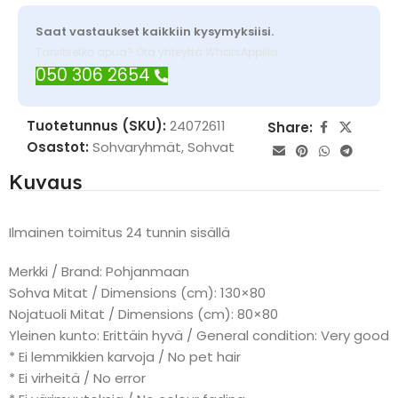
Saat vastaukset kaikkiin kysymyksiisi.
Tarvitsetko apua? Ota yhteyttä WhatsAppilla
050 306 2654
Tuotetunnus (SKU):
24072611
Share:
Osastot:
Sohvaryhmät
,
Sohvat
Kuvaus
Ilmainen toimitus 24 tunnin sisällä
Merkki / Brand: Pohjanmaan
Sohva Mitat / Dimensions (cm): 130×80
Nojatuoli Mitat / Dimensions (cm): 80×80
Yleinen kunto: Erittäin hyvä / General condition: Very good
* Ei lemmikkien karvoja / No pet hair
* Ei virheitä / No error