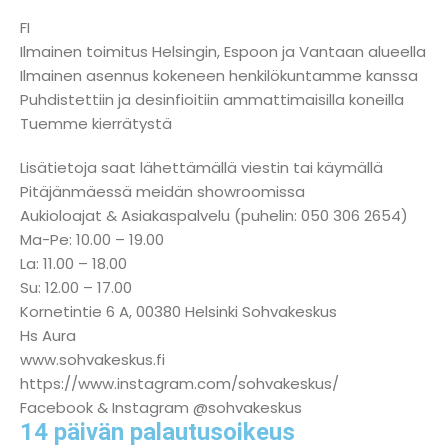
FI
Ilmainen toimitus Helsingin, Espoon ja Vantaan alueella
Ilmainen asennus kokeneen henkilökuntamme kanssa
Puhdistettiin ja desinfioitiin ammattimaisilla koneilla
Tuemme kierrätystä
Lisätietoja saat lähettämällä viestin tai käymällä
Pitäjänmäessä meidän showroomissa
Aukioloajat & Asiakaspalvelu (puhelin: 050 306 2654)
Ma-Pe: 10.00 – 19.00
La: 11.00 – 18.00
Su: 12.00 – 17.00
Kornetintie 6 A, 00380 Helsinki Sohvakeskus
Hs Aura
www.sohvakeskus.fi
https://www.instagram.com/sohvakeskus/
Facebook & Instagram @sohvakeskus
14 päivän palautusoikeus