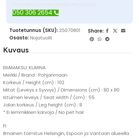
Tarvitsetko apua? Ota yhteyttä WhatsAppilla
050 306 2654
Tuotetunnus (SKU):
25070801
Share:
Osasto:
Nojatuolit
Kuvaus
ERÄMAKSU: KLARNA
Merkki / Brand : Pohjanmaan
Korkeus / Height (cm) : 102
Mitat (Leveys x Syvvys) / Dimensions (cm) : 80 x 80
Istuimen leveys / Seat width / (cm) : 55
Jalan korkeus / Leg height (cm) : 8
* Ei lemmikkien karvoja / No pet hair
FI
Ilmainen toimitus Helsingin, Espoon ja Vantaan alueella