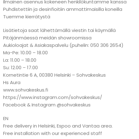
Ilmainen asennus kokeneen henkilökuntamme kanssa
Puhdistettiin ja desinfioitiin ammattimaisilla koneilla
Tuemme kierrätystä
Lisätietoja saat lähettämällä viestin tai käymällä
Pitäjänmäessä meidän showroomissa
Aukioloajat & Asiakaspalvelu (puhelin: 050 306 2654)
Ma-Pe: 10.00 – 18.00
La: 11.00 – 18.00
Su: 12.00 – 17.00
Kornetintie 6 A, 00380 Helsinki – Sohvakeskus
Hs Aura
www.sohvakeskus.fi
https://www.instagram.com/sohvakeskus/
Facebook & Instagram @sohvakeskus
EN
Free delivery in Helsinki, Espoo and Vantaa area.
Free installation with our experienced staff