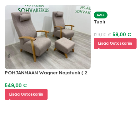
SALE
Tuoli
59,00
€
129,00
€
Lisää Ostoskoriin
POHJANMAAN Wagner Nojatuoli ( 2
kpl ) + Rahi
549,00
€
Lisää Ostoskoriin