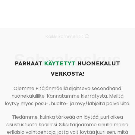
Kaikki kommentit
Sohvakeskus
PARHAAT
KÄYTETYT
HUONEKALUT
VERKOSTA!
Olemme Pitäjänmäellä sijaitseva secondhand
huonekaluliike. Kannatamme kierrätystä. Meiltä
löytyy myös pesu-, huolto- ja myy/lahjoita palveluita.
Tiedämme, kuinka tärkeää on löytää juuri oikea
sisustustuote kodillesi. Siksi tarjoamme sinulle monia
erilaisia vaihtoehtoja, jotta voit löytää juuri sen, mitä