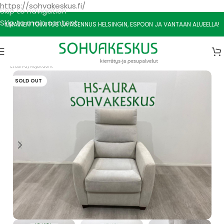
https://sohvakeskus.fi/
Skip to navigation
Skip to main content
ILMAINEN TOIMITUS JA ASENNUS HELSINGIN, ESPOON JA VANTAAN ALUEELLA!
Etusivu
/
Nojatuolit
SOLD OUT