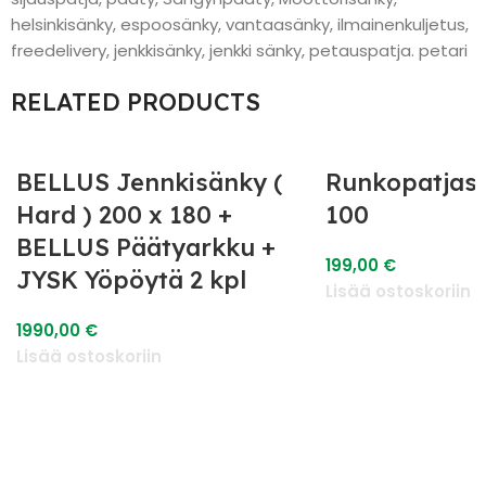
helsinkisänky, espoosänky, vantaasänky, ilmainenkuljetus,
freedelivery, jenkkisänky, jenkki sänky, petauspatja. petari
RELATED PRODUCTS
BELLUS Jennkisänky (
Runkopatjas
Hard ) 200 x 180 +
100
BELLUS Päätyarkku +
199,00
€
JYSK Yöpöytä 2 kpl
Lisää ostoskoriin
1990,00
€
Lisää ostoskoriin