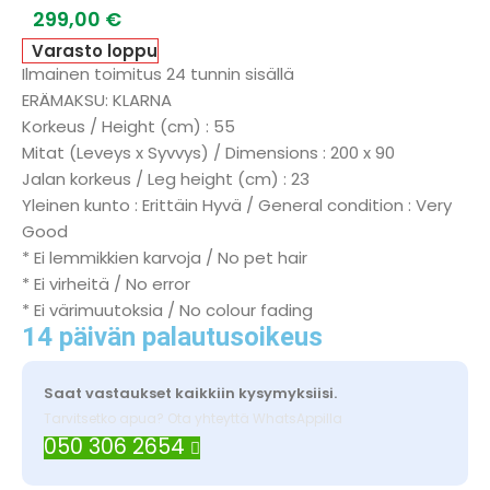
299,00
€
Varasto loppu
Ilmainen toimitus 24 tunnin sisällä
ERÄMAKSU: KLARNA
Korkeus / Height (cm) : 55
Mitat (Leveys x Syvvys) / Dimensions : 200 x 90
Jalan korkeus / Leg height (cm) : 23
Yleinen kunto : Erittäin Hyvä / General condition : Very
Good
* Ei lemmikkien karvoja / No pet hair
* Ei virheitä / No error
* Ei värimuutoksia / No colour fading
14 päivän palautusoikeus
Saat vastaukset kaikkiin kysymyksiisi.
Tarvitsetko apua? Ota yhteyttä WhatsAppilla
050 306 2654