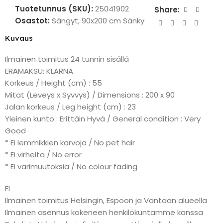
Tuotetunnus (SKU):
25041902
Share:
Osastot:
Sängyt
,
90x200 cm Sänky
Kuvaus
Ilmainen toimitus 24 tunnin sisällä
ERÄMAKSU: KLARNA
Korkeus / Height (cm) : 55
Mitat (Leveys x Syvvys) / Dimensions : 200 x 90
Jalan korkeus / Leg height (cm) : 23
Yleinen kunto : Erittäin Hyvä / General condition : Very
Good
* Ei lemmikkien karvoja / No pet hair
* Ei virheitä / No error
* Ei värimuutoksia / No colour fading
FI
Ilmainen toimitus Helsingin, Espoon ja Vantaan alueella
Ilmainen asennus kokeneen henkilökuntamme kanssa