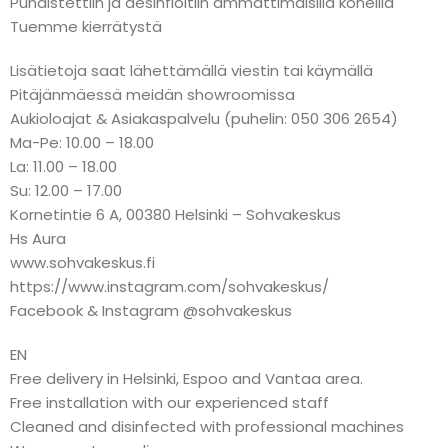
Puhdistettiin ja desinfioitiin ammattimaisilla koneilla
Tuemme kierrätystä
Lisätietoja saat lähettämällä viestin tai käymällä
Pitäjänmäessä meidän showroomissa
Aukioloajat & Asiakaspalvelu (puhelin: 050 306 2654)
Ma-Pe: 10.00 – 18.00
La: 11.00 – 18.00
Su: 12.00 – 17.00
Kornetintie 6 A, 00380 Helsinki – Sohvakeskus
Hs Aura
www.sohvakeskus.fi
https://www.instagram.com/sohvakeskus/
Facebook & Instagram @sohvakeskus
EN
Free delivery in Helsinki, Espoo and Vantaa area.
Free installation with our experienced staff
Cleaned and disinfected with professional machines