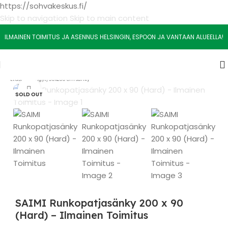
https://sohvakeskus.fi/
Skip to navigation
Skip to main content
ILMAINEN TOIMITUS JA ASENNUS HELSINGIN, ESPOON JA VANTAAN ALUEELLA!
Etusivu
/
Sängyt
/
90x200 cm Sänky
Watch video
SOLD OUT
SAIMI Runkopatjasänky 200 x 90
(Hard) – Ilmainen Toimitus