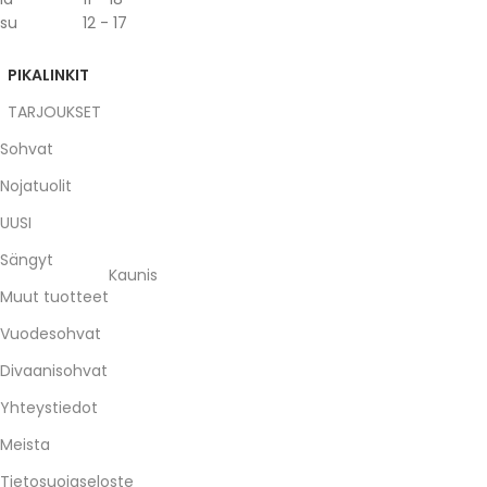
su 12 - 17
PIKALINKIT
TARJOUKSET
Sohvat
Nojatuolit
UUSI
Sängyt
Kaunis
Muut tuotteet
Vuodesohvat
Divaanisohvat
Yhteystiedot
Meista
Tietosuojaseloste