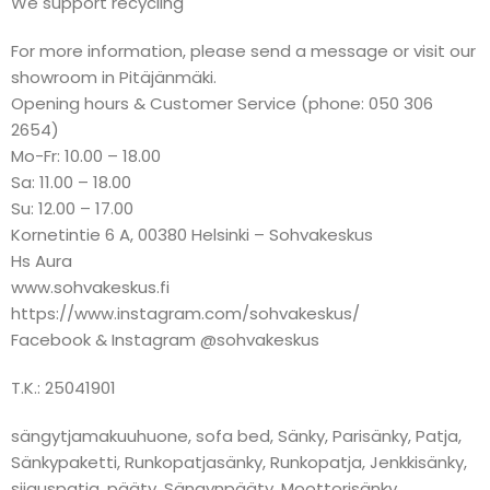
We support recycling
For more information, please send a message or visit our
showroom in Pitäjänmäki.
Opening hours & Customer Service (phone: 050 306
2654)
Mo-Fr: 10.00 – 18.00
Sa: 11.00 – 18.00
Su: 12.00 – 17.00
Kornetintie 6 A, 00380 Helsinki – Sohvakeskus
Hs Aura
www.sohvakeskus.fi
https://www.instagram.com/sohvakeskus/
Facebook & Instagram @sohvakeskus
T.K.: 25041901
sängytjamakuuhuone, sofa bed, Sänky, Parisänky, Patja,
Sänkypaketti, Runkopatjasänky, Runkopatja, Jenkkisänky,
sijauspatja, pääty, Sängynpääty, Moottorisänky,