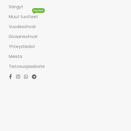
Sängyt
KAUNIS
Muut tuotteet
Vuodesohvat
Divaanisohvat
Yhteystiedot
Meista
Tietosuojaseloste