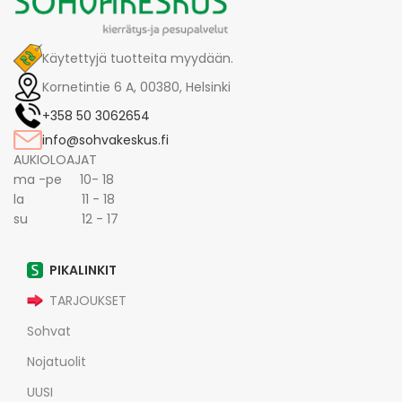
Käytettyjä tuotteita myydään.
Kornetintie 6 A, 00380, Helsinki
+358 50 3062654
info@sohvakeskus.fi
AUKIOLOAJAT
ma -pe 10- 18
la 11 - 18
su 12 - 17
PIKALINKIT
TARJOUKSET
Sohvat
Nojatuolit
UUSI