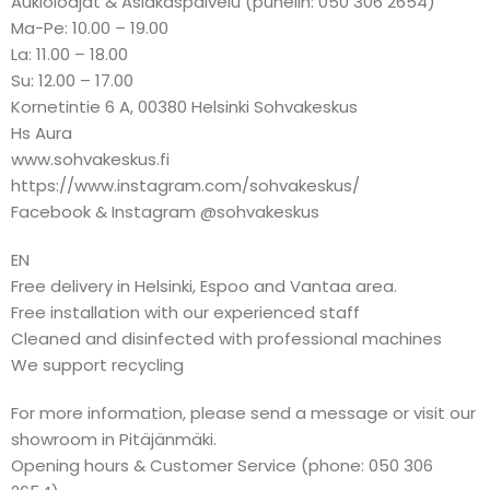
Aukioloajat & Asiakaspalvelu (puhelin: 050 306 2654)
Ma-Pe: 10.00 – 19.00
La: 11.00 – 18.00
Su: 12.00 – 17.00
Kornetintie 6 A, 00380 Helsinki Sohvakeskus
Hs Aura
www.sohvakeskus.fi
https://www.instagram.com/sohvakeskus/
Facebook & Instagram @sohvakeskus
EN
Free delivery in Helsinki, Espoo and Vantaa area.
Free installation with our experienced staff
Cleaned and disinfected with professional machines
We support recycling
For more information, please send a message or visit our
showroom in Pitäjänmäki.
Opening hours & Customer Service (phone: 050 306