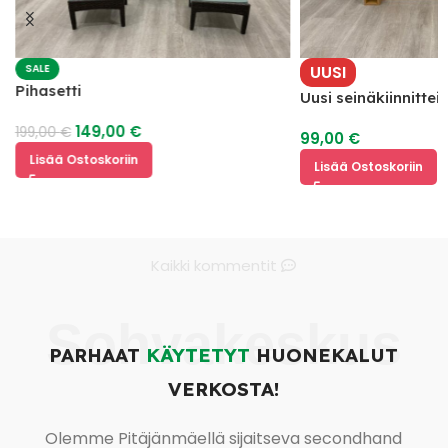
SALE
UUSI
Pihasetti
Uusi seinäkiinnitte
hyllyillä
149,00
€
199,00
€
99,00
€
Lisää Ostoskoriin
Lisää Ostoskoriin
Kaikki kommentit
Sohvakeskus
PARHAAT
KÄYTETYT
HUONEKALUT
VERKOSTA!
Olemme Pitäjänmäellä sijaitseva secondhand