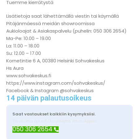
Tuemme kierrätystä
Lisätietoja saat lähettämällä viestin tai käymällä
Pitäjänmäessä meidän showroomissa
Aukioloajat & Asiakaspalvelu (puhelin: 050 306 2654)
Ma-Pe: 10.00 – 19.00
La: 11.00 – 18.00
Su: 12.00 – 17.00
Kornetintie 6 A, 00380 Helsinki Sohvakeskus
Hs Aura
www.sohvakeskus.fi
https://www.instagram.com/sohvakeskus/
Facebook & Instagram @sohvakeskus
14 päivän palautusoikeus
Saat vastaukset kaikkiin kysymyksiisi.
Tarvitsetko apua? Ota yhteyttä WhatsAppilla
050 306 2654