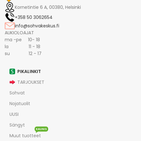
Kornetintie 6 A, 00380, Helsinki
+358 50 3062654
info@sohvakeskus.fi
AUKIOLOAJAT
ma -pe 10- 18
la 11 - 18
su 12 - 17
PIKALINKIT
TARJOUKSET
Sohvat
Nojatuolit
UUSI
Sängyt
KAUNIS
Muut tuotteet