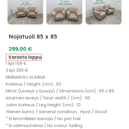
Nojatuoli 85 x 85
299,00
€
Varasto loppu
1 kpl 159 €
2 kpl 299 €
ERÄMAKSU: KLARNA
Korkeus / Height (cm) : 83
Mitat (Leveys x Syvvys) / Dimensions (cm) : 85 x 85
Istuimen leveys / Seat width / (cm) : 60
Jalan korkeus / Leg height (cm) : 10
Yleinen kunto / General condition : Hyvä / Good
* Ei lemmikkien karvoja / No pet hair
* Ei värimuutoksia / No colour fading