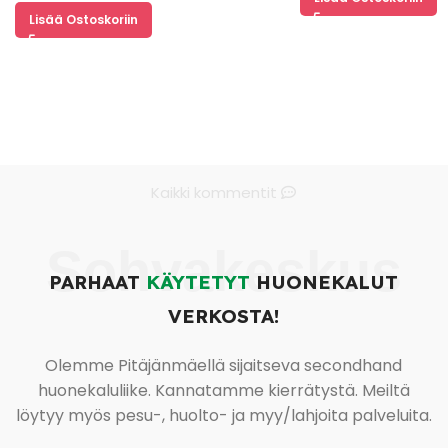
Lisää Ostoskoriin
Kaikki kommentit
Sohvakeskus
PARHAAT
KÄYTETYT
HUONEKALUT
VERKOSTA!
Olemme Pitäjänmäellä sijaitseva secondhand
huonekaluliike. Kannatamme kierrätystä. Meiltä
löytyy myös pesu-, huolto- ja myy/lahjoita palveluita.