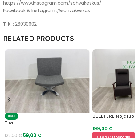
https://www.instagram.com/sohvakeskus/
Facebook & Instagram @sohvakeskus
T. K. : 26030602
RELATED PRODUCTS
BELLFIRE Nojatuoli
SALE
Tuoli
199,00
€
59,00
€
129,00
€
Lisää Ostoskoriin