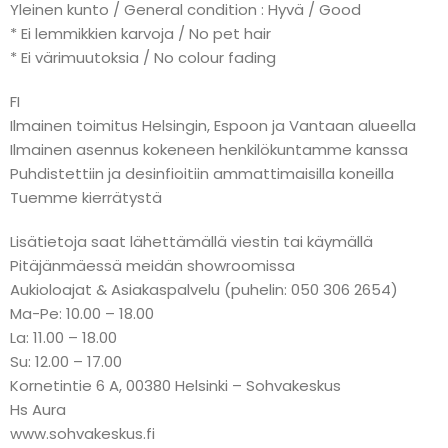
Yleinen kunto / General condition : Hyvä / Good
* Ei lemmikkien karvoja / No pet hair
* Ei värimuutoksia / No colour fading
FI
Ilmainen toimitus Helsingin, Espoon ja Vantaan alueella
Ilmainen asennus kokeneen henkilökuntamme kanssa
Puhdistettiin ja desinfioitiin ammattimaisilla koneilla
Tuemme kierrätystä
Lisätietoja saat lähettämällä viestin tai käymällä
Pitäjänmäessä meidän showroomissa
Aukioloajat & Asiakaspalvelu (puhelin: 050 306 2654)
Ma-Pe: 10.00 – 18.00
La: 11.00 – 18.00
Su: 12.00 – 17.00
Kornetintie 6 A, 00380 Helsinki – Sohvakeskus
Hs Aura
www.sohvakeskus.fi