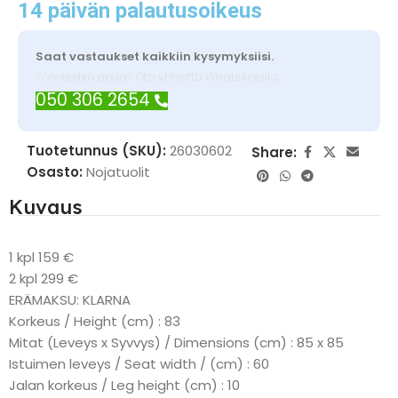
14 päivän palautusoikeus
Saat vastaukset kaikkiin kysymyksiisi.
Tarvitsetko apua? Ota yhteyttä WhatsAppilla
050 306 2654
Tuotetunnus (SKU):
26030602
Share:
Osasto:
Nojatuolit
Kuvaus
1 kpl 159 €
2 kpl 299 €
ERÄMAKSU: KLARNA
Korkeus / Height (cm) : 83
Mitat (Leveys x Syvvys) / Dimensions (cm) : 85 x 85
Istuimen leveys / Seat width / (cm) : 60
Jalan korkeus / Leg height (cm) : 10