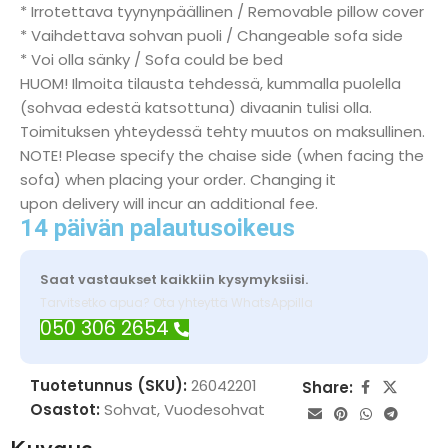
* Irrotettava tyynynpäällinen / Removable pillow cover
* Vaihdettava sohvan puoli / Changeable sofa side
* Voi olla sänky / Sofa could be bed
HUOM! Ilmoita tilausta tehdessä, kummalla puolella
(sohvaa edestä katsottuna) divaanin tulisi olla.
Toimituksen yhteydessä tehty muutos on maksullinen.
NOTE! Please specify the chaise side (when facing the
sofa) when placing your order. Changing it
upon delivery will incur an additional fee.
14 päivän palautusoikeus
Saat vastaukset kaikkiin kysymyksiisi.
Tarvitsetko apua? Ota yhteyttä WhatsAppilla
050 306 2654
Tuotetunnus (SKU):
26042201
Share:
Osastot:
Sohvat
,
Vuodesohvat