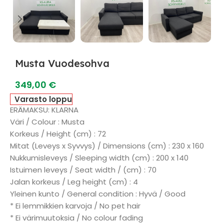
Musta Vuodesohva
349,00
€
Varasto loppu
ERÄMAKSU: KLARNA
Väri / Colour : Musta
Korkeus / Height (cm) : 72
Mitat (Leveys x Syvvys) / Dimensions (cm) : 230 x 160
Nukkumisleveys / Sleeping width (cm) : 200 x 140
Istuimen leveys / Seat width / (cm) : 70
Jalan korkeus / Leg height (cm) : 4
Yleinen kunto / General condition : Hyvä / Good
* Ei lemmikkien karvoja / No pet hair
* Ei värimuutoksia / No colour fading