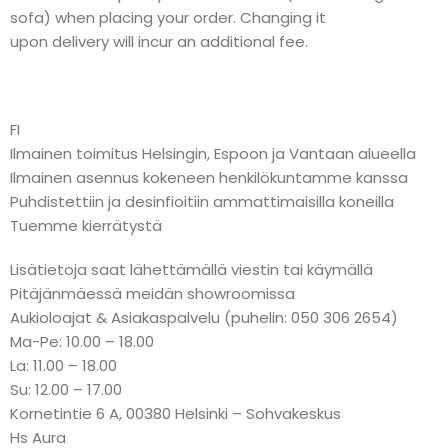
sofa) when placing your order. Changing it
upon delivery will incur an additional fee.
FI
Ilmainen toimitus Helsingin, Espoon ja Vantaan alueella
Ilmainen asennus kokeneen henkilökuntamme kanssa
Puhdistettiin ja desinfioitiin ammattimaisilla koneilla
Tuemme kierrätystä
Lisätietoja saat lähettämällä viestin tai käymällä
Pitäjänmäessä meidän showroomissa
Aukioloajat & Asiakaspalvelu (puhelin: 050 306 2654)
Ma-Pe: 10.00 – 18.00
La: 11.00 – 18.00
Su: 12.00 – 17.00
Kornetintie 6 A, 00380 Helsinki – Sohvakeskus
Hs Aura