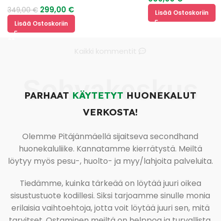
299,00
€
349,00
€
Lisää Ostoskoriin
Lisää Ostoskoriin
Kaikki kommentit
Sohvakeskus
PARHAAT
KÄYTETYT
HUONEKALUT
VERKOSTA!
Olemme Pitäjänmäellä sijaitseva secondhand
huonekaluliike. Kannatamme kierrätystä. Meiltä
löytyy myös pesu-, huolto- ja myy/lahjoita palveluita.
Tiedämme, kuinka tärkeää on löytää juuri oikea
sisustustuote kodillesi. Siksi tarjoamme sinulle monia
erilaisia vaihtoehtoja, jotta voit löytää juuri sen, mitä
tarvitset. Ostaminen meiltä on helppoa ja turvallista,