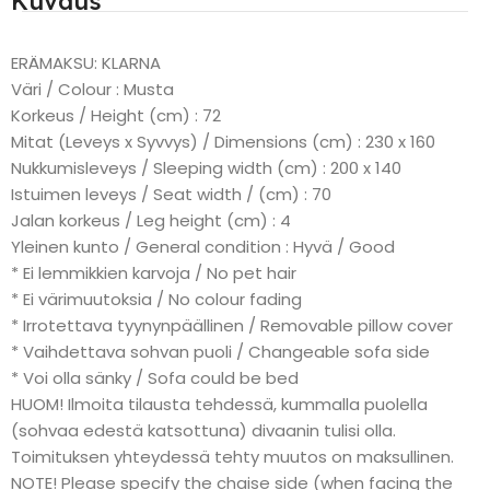
Kuvaus
ERÄMAKSU: KLARNA
Väri / Colour : Musta
Korkeus / Height (cm) : 72
Mitat (Leveys x Syvvys) / Dimensions (cm) : 230 x 160
Nukkumisleveys / Sleeping width (cm) : 200 x 140
Istuimen leveys / Seat width / (cm) : 70
Jalan korkeus / Leg height (cm) : 4
Yleinen kunto / General condition : Hyvä / Good
* Ei lemmikkien karvoja / No pet hair
* Ei värimuutoksia / No colour fading
* Irrotettava tyynynpäällinen / Removable pillow cover
* Vaihdettava sohvan puoli / Changeable sofa side
* Voi olla sänky / Sofa could be bed
HUOM! Ilmoita tilausta tehdessä, kummalla puolella
(sohvaa edestä katsottuna) divaanin tulisi olla.
Toimituksen yhteydessä tehty muutos on maksullinen.
NOTE! Please specify the chaise side (when facing the