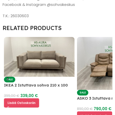
Facebook & Instagram @sohvakeskus
T.K.: 26030603
RELATED PRODUCTS
SALE
IKEA 2 Istuttava sohva 210 x 100
SALE
339,00
€
399,00
€
ASKO 3 Istuttava 
Lisää Ostoskoriin
mekanismilla
790,00
€
890,00
€