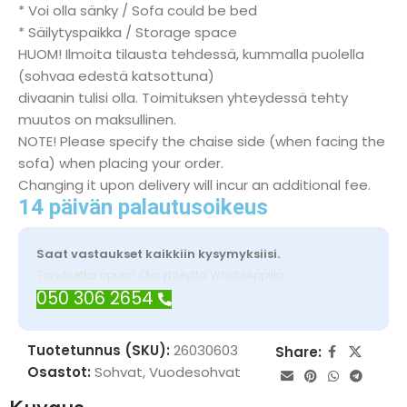
* Voi olla sänky / Sofa could be bed
* Säilytyspaikka / Storage space
HUOM! Ilmoita tilausta tehdessä, kummalla puolella
(sohvaa edestä katsottuna)
divaanin tulisi olla. Toimituksen yhteydessä tehty
muutos on maksullinen.
NOTE! Please specify the chaise side (when facing the
sofa) when placing your order.
Changing it upon delivery will incur an additional fee.
14 päivän palautusoikeus
Saat vastaukset kaikkiin kysymyksiisi.
Tarvitsetko apua? Ota yhteyttä WhatsAppilla
050 306 2654
Tuotetunnus (SKU):
26030603
Share:
Osastot:
Sohvat
,
Vuodesohvat