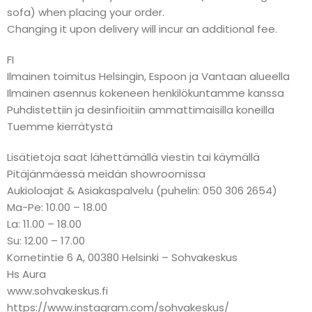
sofa) when placing your order.
Changing it upon delivery will incur an additional fee.
FI
Ilmainen toimitus Helsingin, Espoon ja Vantaan alueella
Ilmainen asennus kokeneen henkilökuntamme kanssa
Puhdistettiin ja desinfioitiin ammattimaisilla koneilla
Tuemme kierrätystä
Lisätietoja saat lähettämällä viestin tai käymällä
Pitäjänmäessä meidän showroomissa
Aukioloajat & Asiakaspalvelu (puhelin: 050 306 2654)
Ma-Pe: 10.00 – 18.00
La: 11.00 – 18.00
Su: 12.00 – 17.00
Kornetintie 6 A, 00380 Helsinki – Sohvakeskus
Hs Aura
www.sohvakeskus.fi
https://www.instagram.com/sohvakeskus/