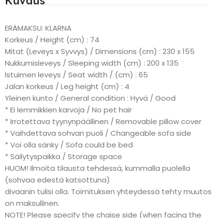
Kuvaus
ERÄMAKSU: KLARNA
Korkeus / Height (cm) : 74
Mitat (Leveys x Syvvys) / Dimensions (cm) : 230 x 155
Nukkumisleveys / Sleeping width (cm) : 200 x 135
Istuimen leveys / Seat width / (cm) : 65
Jalan korkeus / Leg height (cm) : 4
Yleinen kunto / General condition : Hyvä / Good
* Ei lemmikkien karvoja / No pet hair
* Irrotettava tyynynpäällinen / Removable pillow cover
* Vaihdettava sohvan puoli / Changeable sofa side
* Voi olla sänky / Sofa could be bed
* Säilytyspaikka / Storage space
HUOM! Ilmoita tilausta tehdessä, kummalla puolella
(sohvaa edestä katsottuna)
divaanin tulisi olla. Toimituksen yhteydessä tehty muutos
on maksullinen.
NOTE! Please specify the chaise side (when facing the