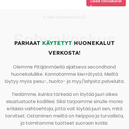
Lisää Ostoskoriin
Kaikki kommentit
Sohvakeskus
PARHAAT
KÄYTETYT
HUONEKALUT
VERKOSTA!
Olemme Pitäjänmäellä sijaitseva secondhand
huonekaluliike. Kannatamme kierrätystä. Meiltä
löytyy myös pesu-, huolto- ja myy/lahjoita palveluita.
Tiedämme, kuinka tärkeää on löytää juuri oikea
sisustustuote kodillesi. Siksi tarjoamme sinulle monia
erilaisia vaihtoehtoja, jotta voit löytää juuri sen, mitä
tarvitset. Ostaminen meiltä on helppoa ja turvallista,
ja toimitamme tuotteet suoraan kotiisi.