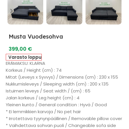
Musta Vuodesohva
399,00
€
Varasto loppu
ERÄMAKSU: KLARNA
Korkeus / Height (cm) : 74
Mitat (Leveys x Syvvys) / Dimensions (cm) : 230 x 155
Nukkumisleveys / Sleeping width (cm) : 200 x 135
Istuimen leveys / Seat width / (cm) : 65
Jalan korkeus / Leg height (cm) : 4
Yleinen kunto / General condition : Hyvä / Good
* Ei lemmikkien karvoja / No pet hair
* Irrotettava tyynynpäällinen / Removable pillow cover
* Vaihdettava sohvan puoli / Changeable sofa side