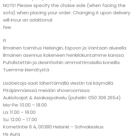
NOTE! Please specify the chaise side (when facing the
sofa) when placing your order. Changing it upon delivery
will incur an additional
fee.
FI
Ilmainen toimitus Helsingin, Espoon ja Vantaan alueella
Ilmainen asennus kokeneen henkilökuntamme kanssa
Puhdistettiin ja desinfioitiin ammattimaisilla koneilla
Tuemme kierrätystä
Lisätietoja saat lähettämällä viestin tai käymällä
Pitäjänmäessä meidän showroomissa
Aukioloajat & Asiakaspalvelu (puhelin: 050 306 2654)
Ma-Pe: 10.00 – 18.00
La: 11.00 – 18.00
Su: 12.00 – 17.00
Kornetintie 6 A, 00380 Helsinki – Sohvakeskus
Hs Aura