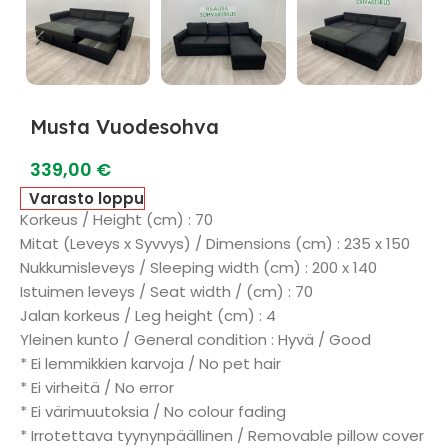
Musta Vuodesohva
339,00
€
Varasto loppu
Korkeus / Height (cm) : 70
Mitat (Leveys x Syvvys) / Dimensions (cm) : 235 x 150
Nukkumisleveys / Sleeping width (cm) : 200 x 140
Istuimen leveys / Seat width / (cm) : 70
Jalan korkeus / Leg height (cm) : 4
Yleinen kunto / General condition : Hyvä / Good
* Ei lemmikkien karvoja / No pet hair
* Ei virheitä / No error
* Ei värimuutoksia / No colour fading
* Irrotettava tyynynpäällinen / Removable pillow cover