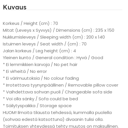
Kuvaus
Korkeus / Height (cm) : 70
Mitat (Leveys x Syvvys) / Dimensions (cm) : 235 x 150
Nukkumisleveys / Sleeping width (cm) : 200 x 140
Istuimen leveys / Seat width / (cm) : 70
Jalan korkeus / Leg height (cm) : 4
Yleinen kunto / General condition : Hyvä / Good
* Ei lemmikkien karvoja / No pet hair
* Ei virheitä / No error
* Ei värimuutoksia / No colour fading
* Irrotettava tyynynpäällinen / Removable pillow cover
* Vaihdettava sohvan puoli / Changeable sofa side
* Voi olla sänky / Sofa could be bed
* Säilytyspaikka / Storage space
HUOM! Ilmoita tilausta tehdessä, kummalla puolella
(sohvaa edestä katsottuna) divaanin tulisi olla.
Toimituksen yhteydessä tehty muutos on maksullinen.