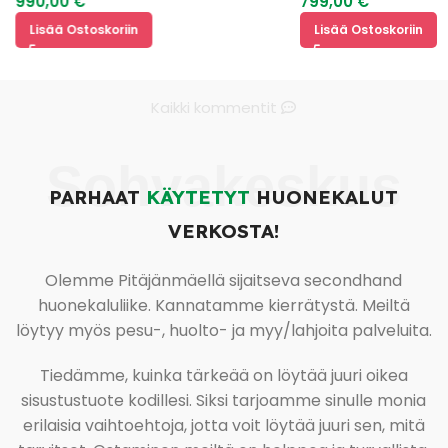
990,00
€
799,00
€
Lisää Ostoskoriin
Lisää Ostoskoriin
Kaikki kommentit
Sohvakeskus
PARHAAT
KÄYTETYT
HUONEKALUT
VERKOSTA!
Olemme Pitäjänmäellä sijaitseva secondhand
huonekaluliike. Kannatamme kierrätystä. Meiltä
löytyy myös pesu-, huolto- ja myy/lahjoita palveluita.
Tiedämme, kuinka tärkeää on löytää juuri oikea
sisustustuote kodillesi. Siksi tarjoamme sinulle monia
erilaisia vaihtoehtoja, jotta voit löytää juuri sen, mitä