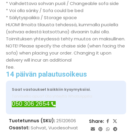
* Vaihdettava sohvan puoli / Changeable sofa side
* Voi olla sänky / Sofa could be bed
* Säilytyspaikka / Storage space
HUOM! Ilmoita tilausta tehdessä, kummalla puolella
(sohvaa edestä katsottuna) divaanin tulisi olla.
Toimituksen yhteydessä tehty muutos on maksullinen.
NOTE! Please specify the chaise side (when facing the
sofa) when placing your order. Changing it upon
delivery will incur an additional
fee.
14 päivän palautusoikeus
Saat vastaukset kaikkiin kysymyksiisi.
Tarvitsetko apua? Ota yhteyttä WhatsAppilla
050 306 2654
Tuotetunnus (SKU):
25120606
Share:
Osastot:
Sohvat
,
Vuodesohvat