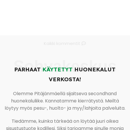
Kaikki kommentit
Sohvakeskus
PARHAAT
KÄYTETYT
HUONEKALUT
VERKOSTA!
Olemme Pitäjänmäellä sijaitseva secondhand
huonekaluliike. Kannatamme kierrätystä. Meiltä
löytyy myös pesu-, huolto- ja myy/lahjoita palveluita.
Tiedämme, kuinka tärkeää on löytää juuri oikea
sisustustuote kodillesi. Siksi tarjoamme sinulle monia