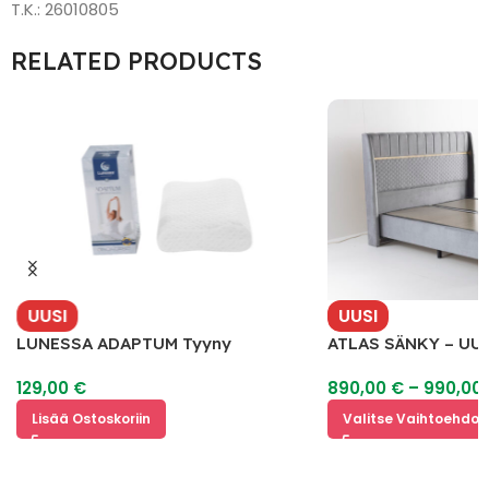
T.K.: 26010805
RELATED PRODUCTS
UUSI
UUSI
LUNESSA ADAPTUM Tyyny
ATLAS SÄNKY – UU
129,00
€
890,00
€
–
990,00
Lisää Ostoskoriin
Valitse Vaihtoehdoi