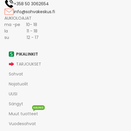
+358 50 3062654
info@sohvakeskus.fi
AUKIOLOAJAT
ma -pe 10- 18
la 11 - 18
su 12 - 17
PIKALINKIT
TARJOUKSET
Sohvat
Nojatuolit
UUSI
Sängyt
KAUNIS
Muut tuotteet
Vuodesohvat