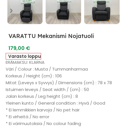
VARATTU Mekanismi Nojatuoli
179,00
€
Varasto loppu
ERÄMAKSU: KLARNA
Väri / Colour : Musta / Tummanharmaa
Korkeus / Height (cm) : 106
Mitat (Leveys x Syvvys) / Dimensions (cm) : 78 x 78
Istuimen leveys / Seat width / (cm) : 50
Jalan korkeus / Leg height (cm) : 8
Yleinen kunto / General condition : Hyvä / Good
* Ei lemmikkien karvoja / No pet hair
* Ei virheitä / No error
* Ei värimuutoksia / No colour fading