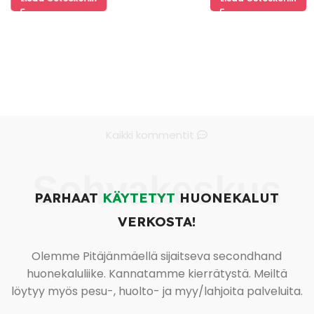
Kaikki kommentit
Sohvakeskus
PARHAAT
KÄYTETYT
HUONEKALUT
VERKOSTA!
Olemme Pitäjänmäellä sijaitseva secondhand
huonekaluliike. Kannatamme kierrätystä. Meiltä
löytyy myös pesu-, huolto- ja myy/lahjoita palveluita.