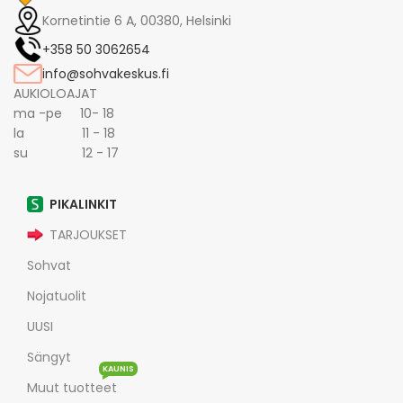
Kornetintie 6 A, 00380, Helsinki
+358 50 3062654
info@sohvakeskus.fi
AUKIOLOAJAT
ma -pe 10- 18
la 11 - 18
su 12 - 17
PIKALINKIT
TARJOUKSET
Sohvat
Nojatuolit
UUSI
Sängyt
KAUNIS
Muut tuotteet