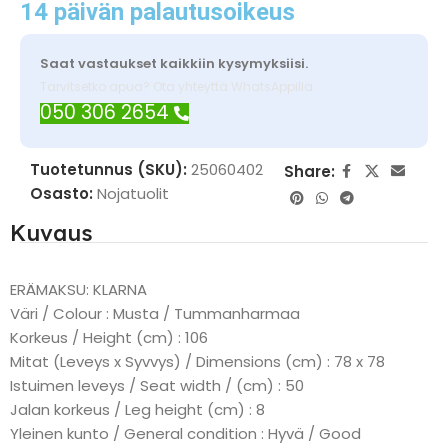
14 päivän palautusoikeus
Saat vastaukset kaikkiin kysymyksiisi.
Tarvitsetko apua? Ota yhteyttä WhatsAppilla
050 306 2654
Tuotetunnus (SKU):
25060402
Share:
Osasto:
Nojatuolit
Kuvaus
ERÄMAKSU: KLARNA
Väri / Colour : Musta / Tummanharmaa
Korkeus / Height (cm) : 106
Mitat (Leveys x Syvvys) / Dimensions (cm) : 78 x 78
Istuimen leveys / Seat width / (cm) : 50
Jalan korkeus / Leg height (cm) : 8
Yleinen kunto / General condition : Hyvä / Good