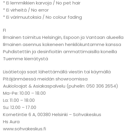
* Ei lemmikkien karvoja / No pet hair
* Ei virheitä / No error
* Ei värimuutoksia / No colour fading
FI
Ilmainen toimitus Helsingin, Espoon ja Vantaan alueella
Ilmainen asennus kokeneen henkilökuntamme kanssa
Puhdistettiin ja desinfioitiin ammattimaisilla koneilla
Tuemme kierrätystä
Lisätietoja saat lähettämällä viestin tai käymällä
Pitäjänmäessä meidän showroomissa
Aukioloajat & Asiakaspalvelu (puhelin: 050 306 2654)
Ma-Pe: 10.00 – 18.00
La: 11.00 – 18.00
Su: 12.00 – 17.00
Kornetintie 6 A, 00380 Helsinki – Sohvakeskus
Hs Aura
www.sohvakeskus.fi