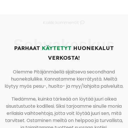
Kaikki kommentit
Sohvakeskus
PARHAAT
KÄYTETYT
HUONEKALUT
VERKOSTA!
Olemme Pitäjänmäellä sijaitseva secondhand
huonekaluliike. Kannatamme kierrätystä. Meiltä
löytyy myös pesu-, huolto- ja myy/lahjoita palveluita.
Tiedämme, kuinka tärkeää on löytää juuri oikea
sisustustuote kodillesi. Siksi tarjoamme sinulle monia
erilaisia vaihtoehtoja, jotta voit löytää juuri sen, mitä
tarvitset. Ostaminen meiltä on helppoa ja turvallista,
ja toimitamme tuotteet suoraan kotiisi.