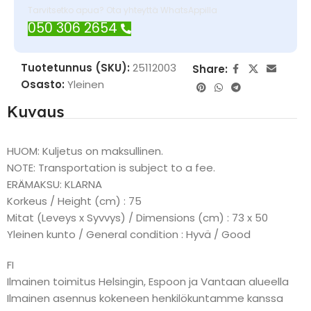
Tarvitsetko apua? Ota yhteyttä WhatsAppilla
050 306 2654
Tuotetunnus (SKU):
25112003
Share:
Osasto:
Yleinen
Kuvaus
HUOM: Kuljetus on maksullinen.
NOTE: Transportation is subject to a fee.
ERÄMAKSU: KLARNA
Korkeus / Height (cm) : 75
Mitat (Leveys x Syvvys) / Dimensions (cm) : 73 x 50
Yleinen kunto / General condition : Hyvä / Good
FI
Ilmainen toimitus Helsingin, Espoon ja Vantaan alueella
Ilmainen asennus kokeneen henkilökuntamme kanssa