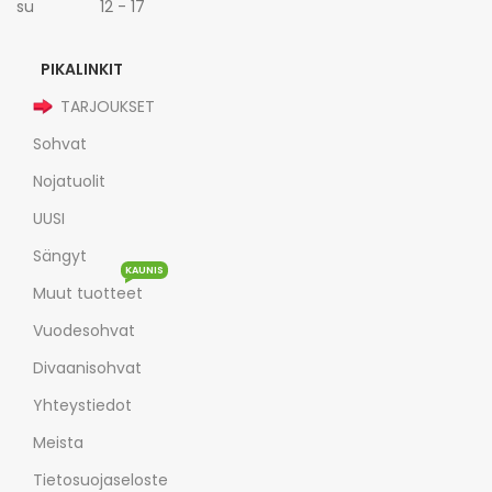
su 12 - 17
PIKALINKIT
TARJOUKSET
Sohvat
Nojatuolit
UUSI
Sängyt
KAUNIS
Muut tuotteet
Vuodesohvat
Divaanisohvat
Yhteystiedot
Meista
Tietosuojaseloste