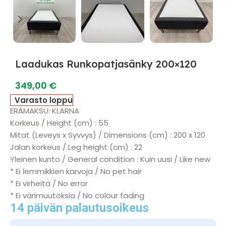
Laadukas Runkopatjasänky 200×120
349,00
€
Varasto loppu
ERÄMAKSU: KLARNA
Korkeus / Height (cm) : 55
Mitat (Leveys x Syvvys) / Dimensions (cm) : 200 x 120
Jalan korkeus / Leg height (cm) : 22
Yleinen kunto / General condition : Kuin uusi / Like new
* Ei lemmikkien karvoja / No pet hair
* Ei virheitä / No error
* Ei värimuutoksia / No colour fading
14 päivän palautusoikeus