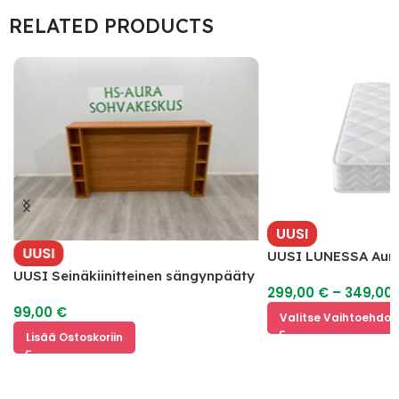
RELATED PRODUCTS
UUSI
UUSI
UUSI LUNESSA Aura
UUSI Seinäkiinitteinen sängynpääty
299,00
€
–
349,00
hyllyillä
99,00
€
Valitse Vaihtoehdoi
Lisää Ostoskoriin