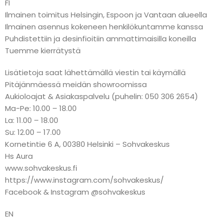
FI
Ilmainen toimitus Helsingin, Espoon ja Vantaan alueella
Ilmainen asennus kokeneen henkilökuntamme kanssa
Puhdistettiin ja desinfioitiin ammattimaisilla koneilla
Tuemme kierrätystä
Lisätietoja saat lähettämällä viestin tai käymällä
Pitäjänmäessä meidän showroomissa
Aukioloajat & Asiakaspalvelu (puhelin: 050 306 2654)
Ma-Pe: 10.00 – 18.00
La: 11.00 – 18.00
Su: 12.00 – 17.00
Kornetintie 6 A, 00380 Helsinki – Sohvakeskus
Hs Aura
www.sohvakeskus.fi
https://www.instagram.com/sohvakeskus/
Facebook & Instagram @sohvakeskus
EN