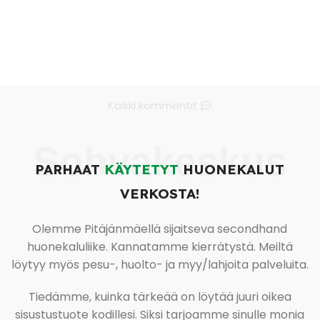
Kaikki kommentit
Sohvakeskus
PARHAAT
KÄYTETYT
HUONEKALUT
VERKOSTA!
Olemme Pitäjänmäellä sijaitseva secondhand
huonekaluliike. Kannatamme kierrätystä. Meiltä
löytyy myös pesu-, huolto- ja myy/lahjoita palveluita.
Tiedämme, kuinka tärkeää on löytää juuri oikea
sisustustuote kodillesi. Siksi tarjoamme sinulle monia