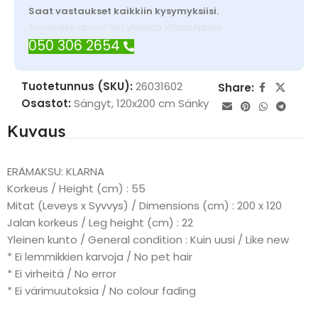
Saat vastaukset kaikkiin kysymyksiisi.
Tarvitsetko apua? Ota yhteyttä WhatsAppilla
050 306 2654
Tuotetunnus (SKU):
26031602
Share:
Osastot:
Sängyt
,
120x200 cm Sänky
Kuvaus
ERÄMAKSU: KLARNA
Korkeus / Height (cm) : 55
Mitat (Leveys x Syvvys) / Dimensions (cm) : 200 x 120
Jalan korkeus / Leg height (cm) : 22
Yleinen kunto / General condition : Kuin uusi / Like new
* Ei lemmikkien karvoja / No pet hair
* Ei virheitä / No error
* Ei värimuutoksia / No colour fading