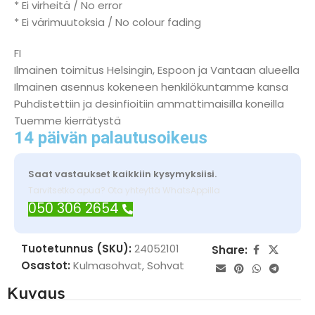
* Ei virheitä / No error
* Ei värimuutoksia / No colour fading
FI
Ilmainen toimitus Helsingin, Espoon ja Vantaan alueella
Ilmainen asennus kokeneen henkilökuntamme kansa
Puhdistettiin ja desinfioitiin ammattimaisilla koneilla
Tuemme kierrätystä
14 päivän palautusoikeus
Saat vastaukset kaikkiin kysymyksiisi.
Tarvitsetko apua? Ota yhteyttä WhatsAppilla
050 306 2654
Tuotetunnus (SKU):
24052101
Share:
Osastot:
Kulmasohvat
,
Sohvat
Kuvaus