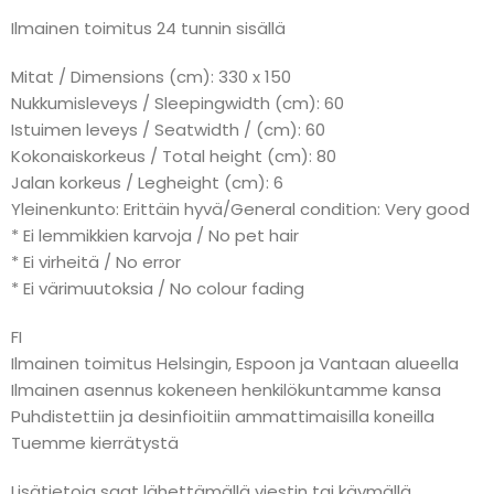
Ilmainen toimitus 24 tunnin sisällä
Mitat / Dimensions (cm): 330 x 150
Nukkumisleveys / Sleepingwidth (cm): 60
Istuimen leveys / Seatwidth / (cm): 60
Kokonaiskorkeus / Total height (cm): 80
Jalan korkeus / Legheight (cm): 6
Yleinenkunto: Erittäin hyvä/General condition: Very good
* Ei lemmikkien karvoja / No pet hair
* Ei virheitä / No error
* Ei värimuutoksia / No colour fading
FI
Ilmainen toimitus Helsingin, Espoon ja Vantaan alueella
Ilmainen asennus kokeneen henkilökuntamme kansa
Puhdistettiin ja desinfioitiin ammattimaisilla koneilla
Tuemme kierrätystä
Lisätietoja saat lähettämällä viestin tai käymällä