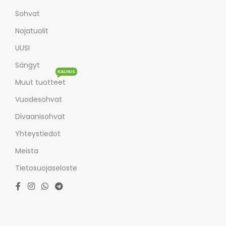
Sohvat
Nojatuolit
UUSI
Sängyt
KAUNIS
Muut tuotteet
Vuodesohvat
Divaanisohvat
Yhteystiedot
Meista
Tietosuojaseloste