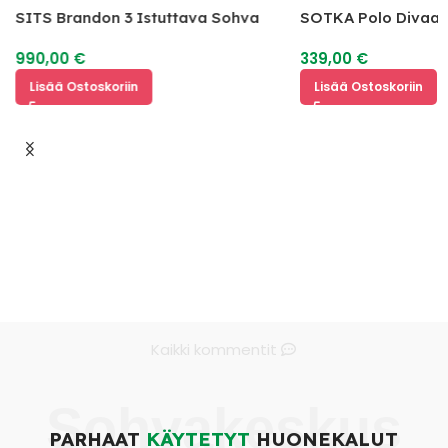
SITS Brandon 3 Istuttava Sohva
SOTKA Polo Divaan
990,00
€
339,00
€
Lisää Ostoskoriin
Lisää Ostoskoriin
Kaikki kommentit
Sohvakeskus
PARHAAT
KÄYTETYT
HUONEKALUT