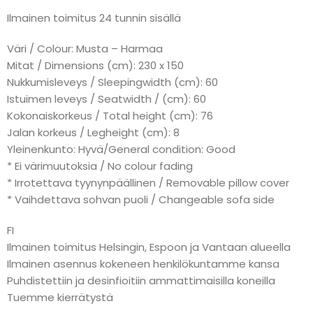
Ilmainen toimitus 24 tunnin sisällä
Väri / Colour: Musta – Harmaa
Mitat / Dimensions (cm): 230 x 150
Nukkumisleveys / Sleepingwidth (cm): 60
Istuimen leveys / Seatwidth / (cm): 60
Kokonaiskorkeus / Total height (cm): 76
Jalan korkeus / Legheight (cm): 8
Yleinenkunto: Hyvä/General condition: Good
* Ei värimuutoksia / No colour fading
* Irrotettava tyynynpäällinen / Removable pillow cover
* Vaihdettava sohvan puoli / Changeable sofa side
FI
Ilmainen toimitus Helsingin, Espoon ja Vantaan alueella
Ilmainen asennus kokeneen henkilökuntamme kansa
Puhdistettiin ja desinfioitiin ammattimaisilla koneilla
Tuemme kierrätystä