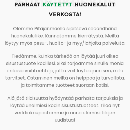
Sohvakeskus
PARHAAT
KÄYTETYT
HUONEKALUT
VERKOSTA!
Olemme Pitäjänmäellä sijaitseva secondhand
huonekaluliike. Kannatamme kierrätystä. Meiltä
löytyy myös pesu-, huolto- ja myy/lahjoita palveluita.
Tiedämme, kuinka tärkeää on löytää juuri oikea
sisustustuote kodillesi. Siksi tarjoamme sinulle monia
erilaisia vaihtoehtoja, jotta voit löytää juuri sen, mitä
tarvitset. Ostaminen meiltä on helppoa ja turvallista,
ja toimitamme tuotteet suoraan kotiisi.
Älä jätä tilaisuutta hyödyntää parhaita tarjouksia ja
löytää unelmiesi kodin sisustustuotteet. Tilaa nyt
verkkokaupastamme ja anna elämäsi tilojen
uudistua!