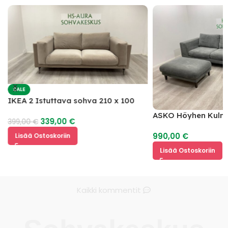
SALE
IKEA 2 Istuttava sohva 210 x 100
ASKO Höyhen Kulm
339,00
€
399,00
€
990,00
€
Lisää Ostoskoriin
Lisää Ostoskoriin
Kaikki kommentit