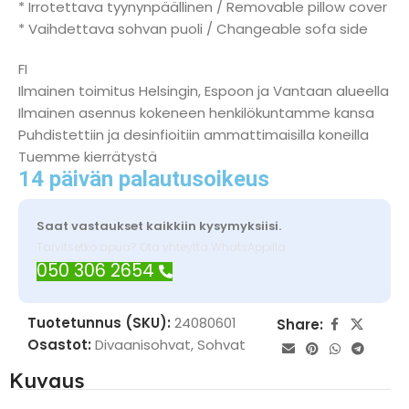
* Irrotettava tyynynpäällinen / Removable pillow cover
* Vaihdettava sohvan puoli / Changeable sofa side
FI
Ilmainen toimitus Helsingin, Espoon ja Vantaan alueella
Ilmainen asennus kokeneen henkilökuntamme kansa
Puhdistettiin ja desinfioitiin ammattimaisilla koneilla
Tuemme kierrätystä
14 päivän palautusoikeus
Saat vastaukset kaikkiin kysymyksiisi.
Tarvitsetko apua? Ota yhteyttä WhatsAppilla
050 306 2654
Tuotetunnus (SKU):
24080601
Share:
Osastot:
Divaanisohvat
,
Sohvat
Kuvaus