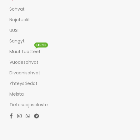
Sohvat
Nojatuolit
UUSI
Sängyt
KAUNIS
Muut tuotteet
Vuodesohvat
Divaanisohvat
Yhteystiedot
Meista
Tietosuojaseloste