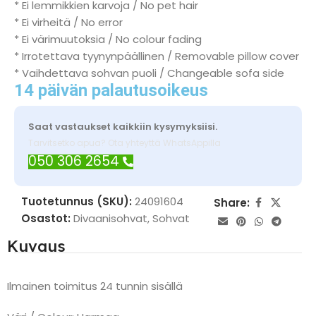
* Ei lemmikkien karvoja / No pet hair
* Ei virheitä / No error
* Ei värimuutoksia / No colour fading
* Irrotettava tyynynpäällinen / Removable pillow cover
* Vaihdettava sohvan puoli / Changeable sofa side
14 päivän palautusoikeus
Saat vastaukset kaikkiin kysymyksiisi.
Tarvitsetko apua? Ota yhteyttä WhatsAppilla
050 306 2654
Tuotetunnus (SKU):
24091604
Share:
Osastot:
Divaanisohvat
,
Sohvat
Kuvaus
Ilmainen toimitus 24 tunnin sisällä