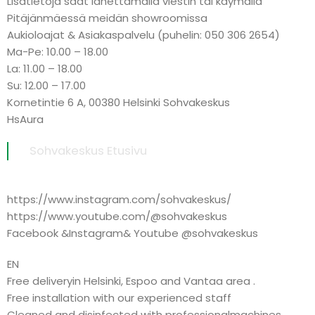
Lisätietoja saat lähettämällä viestin tai käymällä
Pitäjänmäessä meidän showroomissa
Aukioloajat & Asiakaspalvelu (puhelin: 050 306 2654)
Ma-Pe: 10.00 – 18.00
La: 11.00 – 18.00
Su: 12.00 – 17.00
Kornetintie 6 A, 00380 Helsinki Sohvakeskus
HsAura
Sohvakeskus Etusivu
https://www.instagram.com/sohvakeskus/
https://www.youtube.com/@sohvakeskus
Facebook &Instagram& Youtube @sohvakeskus
EN
Free deliveryin Helsinki, Espoo and Vantaa area .
Free installation with our experienced staff
Cleaned and disinfected with professionalmachines