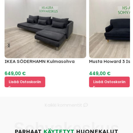
IKEA SÖDERHAMN Kulmasohva
Musta Howard 3 Is
649,00
€
449,00
€
Lisää Ostoskoriin
Lisää Ostoskoriin
Kaikki kommentit
Sohvakeskus
PARHAAT
KÄYTETYT
HUONEKALUT