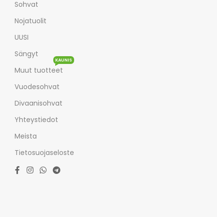
Sohvat
Nojatuolit
UUSI
Sängyt
KAUNIS
Muut tuotteet
Vuodesohvat
Divaanisohvat
Yhteystiedot
Meista
Tietosuojaseloste