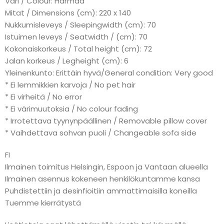
Väri / Colour: Harmaa
Mitat / Dimensions (cm): 220 x 140
Nukkumisleveys / Sleepingwidth (cm): 70
Istuimen leveys / Seatwidth / (cm): 70
Kokonaiskorkeus / Total height (cm): 72
Jalan korkeus / Legheight (cm): 6
Yleinenkunto: Erittäin hyvä/General condition: Very good
* Ei lemmikkien karvoja / No pet hair
* Ei virheitä / No error
* Ei värimuutoksia / No colour fading
* Irrotettava tyynynpäällinen / Removable pillow cover
* Vaihdettava sohvan puoli / Changeable sofa side
FI
Ilmainen toimitus Helsingin, Espoon ja Vantaan alueella
Ilmainen asennus kokeneen henkilökuntamme kansa
Puhdistettiin ja desinfioitiin ammattimaisilla koneilla
Tuemme kierrätystä