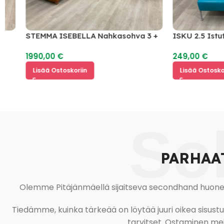
STEMMA ISEBELLA Nahkasohva 3 +
ISKU 2.5 Istutta
2
1990,00
€
249,00
€
Lisää Ostoskoriin
Lisää Ostoskoriin
So
PARHAA
Olemme Pitäjänmäellä sijaitseva secondhand huonekal
Tiedämme, kuinka tärkeää on löytää juuri oikea sisustustu
tarvitset. Ostaminen meil