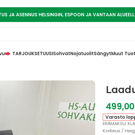
TUS JA ASENNUS HELSINGIN, ESPOON JA VANTAAN ALUEELL
vu
TARJOUKSET
UUSI
Sohvat
Nojatuolit
Sängyt
Muut Tuo
Laadu
499,0
Varasto lop
ERÄMAKSU: KL
Korkeus / Heig