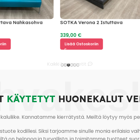
va Nahkasohva
SOTKA Verona 2 Istuttava
Vuodesohva
339,00
€
Lisää Ostoskoriin
Kaikki kommentit
hvakes
T
KÄYTETYT
HUONEKALUT VE
uliike. Kannatamme kierrätystä. Meiltä löytyy myös pesu-
ote kodillesi. Siksi tarjoamme sinulle monia erilaisia vaiht
tä on helppoa ja turvallista, ja toimitamme tuotteet suora