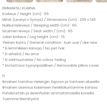
ERÄMAKSU: KLARNA
Korkeus / Height (cm) : 65
Mitat (Leveys x Syvvys) / Dimensions (cm) : 235 x 140
Nukkumisleveys / Sleeping width (cm) : 65
Istuimen leveys / Seat width / (cm) : 65
Jalan korkeus / Leg height (cm) : 15
Yleinen kunto / General condition : Kuin uusi / Like new
* Ei lemmikkien karvoja / No pet hair
* Ei virheitä / No error
* Ei värimuutoksia / No colour fading
* Irrotettava tyynynpäällinen / Removable pillow cover
FI
Ilmainen toimitus Helsingin, Espoon ja Vantaan alueella
Ilmainen asennus kokeneen henkilökuntamme kanssa
Puhdistettiin ja desinfioitiin ammattimaisilla koneilla
Tuemme kierrätystä