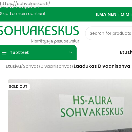
https://sohvakeskus.fi/
Skip to navigation
Skip to main content
ILMAINEN TOIMI
Etusi
Tuotteet
Etusivu
/
Sohvat
/
Divaanisohvat
/
Laadukas Divaanisohva
SOLD OUT