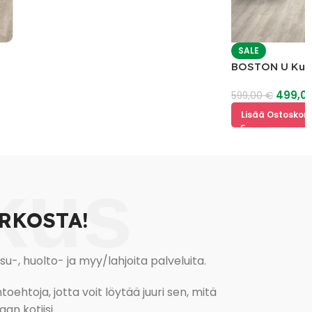
SALE
BOSTON U Kulmas
499,00
€
599,00
€
Lisää Ostoskoriin
kus
RKOSTA!
, huolto- ja myy/lahjoita palveluita.
oehtoja, jotta voit löytää juuri sen, mitä
an kotiisi.