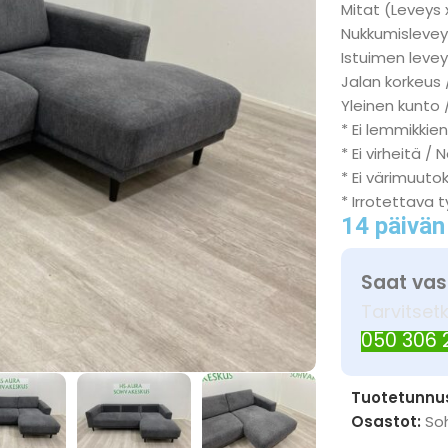
Mitat (Leveys 
Nukkumisleveys
Istuimen levey
Jalan korkeus 
Yleinen kunto /
* Ei lemmikkien
* Ei virheitä / 
* Ei värimuuto
* Irrotettava 
14 päivän
Saat vas
Tarvitset
050 306
Tuotetunnu
Osastot:
So