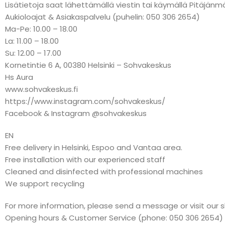
Lisätietoja saat lähettämällä viestin tai käymällä Pitäj
Aukioloajat & Asiakaspalvelu (puhelin: 050 306 2654)
Ma-Pe: 10.00 – 18.00
La: 11.00 – 18.00
Su: 12.00 – 17.00
Kornetintie 6 A, 00380 Helsinki – Sohvakeskus
Hs Aura
www.sohvakeskus.fi
https://www.instagram.com/sohvakeskus/
Facebook & Instagram @sohvakeskus
EN
Free delivery in Helsinki, Espoo and Vantaa area.
Free installation with our experienced staff
Cleaned and disinfected with professional machines
We support recycling
For more information, please send a message or visit our 
Opening hours & Customer Service (phone: 050 306 2654)