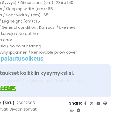
x Syvvys) / Dimensions (cm) : 235 x 140
 / Sleeping width (cm) : 65
s / Seat width / (cm) : 65
/ Leg height (cm) : 15
 General condition : Kuin uusi / Like new
 karvoja / No pet hair
No error
ksia / No colour fading
tyynynpäällinen / Removable pillow cover
 palautusoikeus
taukset kaikkiin kysymyksiisi.
ko apua? Ota yhteyttä WhatsAppilla
 2654
s (SKU):
26032605
Share:
hvat
,
Divaanisohvat