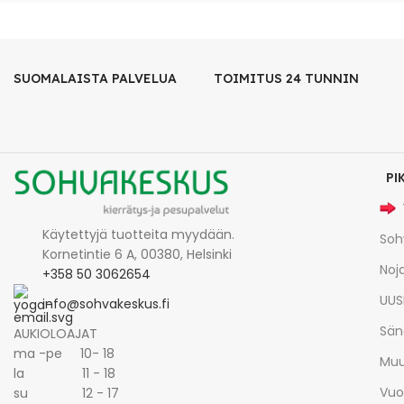
SUOMALAISTA PALVELUA
TOIMITUS 24 TUNNIN
PI
Käytettyjä tuotteita myydään.
Soh
Kornetintie 6 A, 00380, Helsinki
Noja
+358 50 3062654
UUS
info@sohvakeskus.fi
Sän
AUKIOLOAJAT
ma -pe 10- 18
Muu
la 11 - 18
Vuo
su 12 - 17