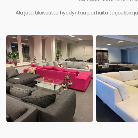
Älä jätä tilaisuutta hyödyntää parhaita tarjouksia 