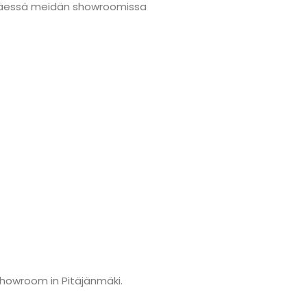
änmäessä meidän showroomissa
showroom in Pitäjänmäki.