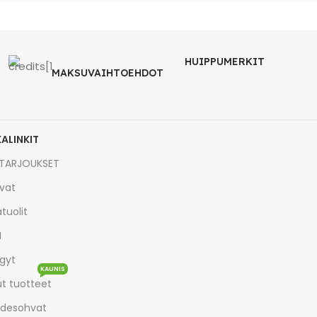
HUIPPUMERKIT
MAKSUVAIHTOEHDOT
KALINKIT
TARJOUKSET
vat
tuolit
I
gyt
KAUNIS
t tuotteet
desohvat