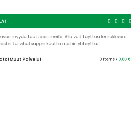
LA!
 myös myydä tuotteesi meille. Alla voit täyttää lomakkeen.
stin tai whatsappin kautta meihin yhteyttä.
atot
Muut Palvelut
0
Items
/
0,00
€