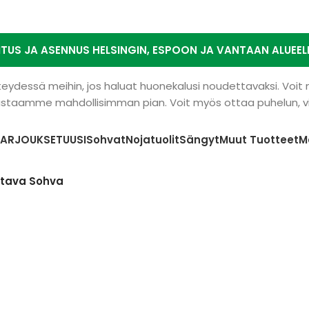
ITUS JA ASENNUS HELSINGIN, ESPOON JA VANTAAN ALUEEL
yhteydessä meihin, jos haluat huonekalusi noudettavaksi. Voit
astaamme mahdollisimman pian. Voit myös ottaa puhelun, vie
TARJOUKSET
UUSI
Sohvat
Nojatuolit
Sängyt
Muut Tuotteet
M
ttava Sohva