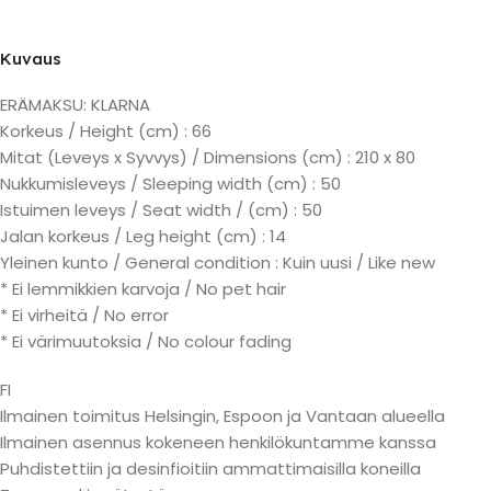
Kuvaus
ERÄMAKSU: KLARNA
Korkeus / Height (cm) : 66
Mitat (Leveys x Syvvys) / Dimensions (cm) : 210 x 80
Nukkumisleveys / Sleeping width (cm) : 50
Istuimen leveys / Seat width / (cm) : 50
Jalan korkeus / Leg height (cm) : 14
Yleinen kunto / General condition : Kuin uusi / Like new
* Ei lemmikkien karvoja / No pet hair
* Ei virheitä / No error
* Ei värimuutoksia / No colour fading
FI
Ilmainen toimitus Helsingin, Espoon ja Vantaan alueella
Ilmainen asennus kokeneen henkilökuntamme kanssa
Puhdistettiin ja desinfioitiin ammattimaisilla koneilla