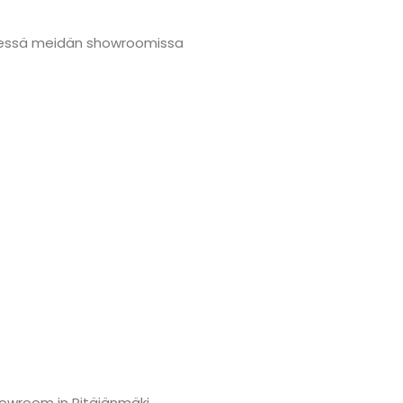
nmäessä meidän showroomissa
howroom in Pitäjänmäki.