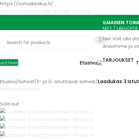
https://sohvakeskus.fi/
Skip to navigation
Skip to main content
ILMAINEN TOIM
MYY / LAHJOITA
Hei! Voit olla 
Arvioimme ja v
uotteet
Etusivu
Etusivu
/
Sohvat
/
2- ja 3- Istuttavat sohvat
/
Laadukas 3 Istu
Back to products
Sold out