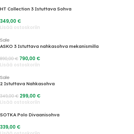
HT Collection 3 Istuttava Sohva
349,00
€
Lisää ostoskoriin
Sale
ASKO 3 Istuttava nahkasohva mekanismilla
790,00
€
890,00
€
Lisää ostoskoriin
Sale
2 Istuttava Nahkasohva
299,00
€
349,00
€
Lisää ostoskoriin
SOTKA Polo Divaanisohva
339,00
€
Lisää ostoskoriin