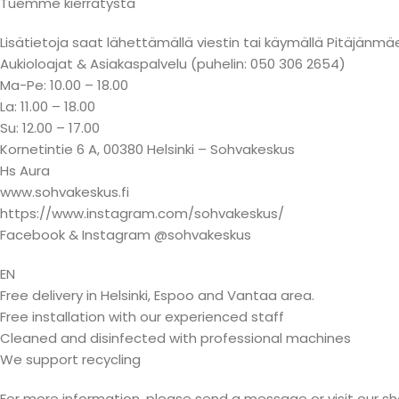
Tuemme kierrätystä
Lisätietoja saat lähettämällä viestin tai käymällä Pitäjä
Aukioloajat & Asiakaspalvelu (puhelin: 050 306 2654)
Ma-Pe: 10.00 – 18.00
La: 11.00 – 18.00
Su: 12.00 – 17.00
Kornetintie 6 A, 00380 Helsinki – Sohvakeskus
Hs Aura
www.sohvakeskus.fi
https://www.instagram.com/sohvakeskus/
Facebook & Instagram @sohvakeskus
EN
Free delivery in Helsinki, Espoo and Vantaa area.
Free installation with our experienced staff
Cleaned and disinfected with professional machines
We support recycling
For more information, please send a message or visit our s