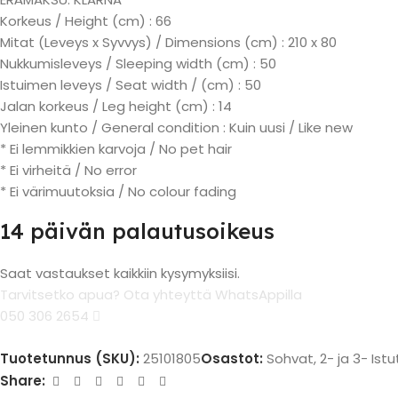
Korkeus / Height (cm) : 66
Mitat (Leveys x Syvvys) / Dimensions (cm) : 210 x 80
Nukkumisleveys / Sleeping width (cm) : 50
Istuimen leveys / Seat width / (cm) : 50
Jalan korkeus / Leg height (cm) : 14
Yleinen kunto / General condition : Kuin uusi / Like new
* Ei lemmikkien karvoja / No pet hair
* Ei virheitä / No error
* Ei värimuutoksia / No colour fading
14 päivän palautusoikeus
Saat vastaukset kaikkiin kysymyksiisi.
Tarvitsetko apua? Ota yhteyttä WhatsAppilla
050 306 2654
Tuotetunnus (SKU):
25101805
Osastot:
Sohvat
,
2- ja 3- Ist
Share: