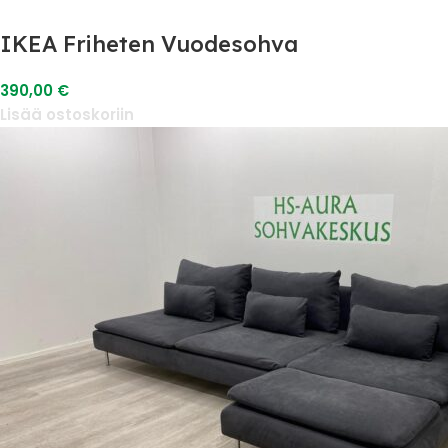
IKEA Friheten Vuodesohva
390,00
€
Lisää ostoskoriin