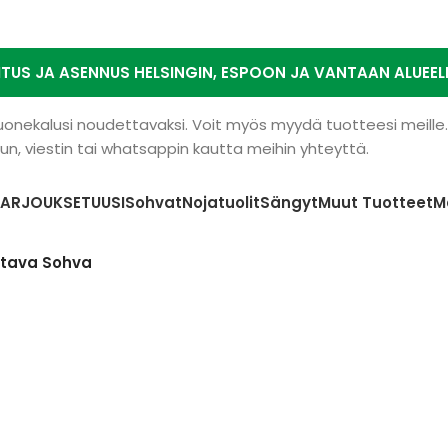
ITUS JA ASENNUS HELSINGIN, ESPOON JA VANTAAN ALUEEL
 huonekalusi noudettavaksi. Voit myös myydä tuotteesi meill
n, viestin tai whatsappin kautta meihin yhteyttä.
TARJOUKSET
UUSI
Sohvat
Nojatuolit
Sängyt
Muut Tuotteet
M
ttava Sohva