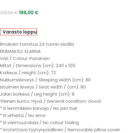
199,00
€
329,00
€
Varasto loppu
Ilmainen toimitus 24 tunnin sisällä
ERÄMAKSU: KLARNA
Väri / Colour: Punainen
Mitat / Dimensions (cm): 240 x 105
Korkeus / Height (cm): 72
Nukkumisleveys / Sleeping width (cm): 80
Istuimen leveys / Seat width / (cm): 80
Jalan korkeus / Leg height (cm): 8
Yleinen kunto: Hyvä / General condition: Good
* Ei lemmikkien karvoja / No pet hair
* Ei virheitä / No error
* Ei värimuutoksia / No colour fading
* Irrotettava tyynynpäällinen / Removable pillow cover