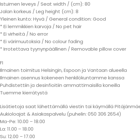
Istuimen leveys / Seat width / (cm): 80
Jalan korkeus / Leg height (cm): 8
Yleinen kunto: Hyvä / General condition: Good
* Ei lemmikkien karvoja / No pet hair
* Ei virheitä / No error
* Ei värimuutoksia / No colour fading
* Irrotettava tyynynpäällinen / Removable pillow cover
FI
Ilmainen toimitus Helsingin, Espoon ja Vantaan alueella
Ilmainen asennus kokeneen henkilökuntamme kanssa
Puhdistettiin ja desinfioitiin ammattimaisilla koneilla
Tuemme kierrätystä
Lisätietoja saat lähettämällä viestin tai käymällä Pitäjä
Aukioloajat & Asiakaspalvelu (puhelin: 050 306 2654)
Ma-Pe: 10.00 – 18.00
La: 11.00 – 18.00
Su: 12.00 – 17.00