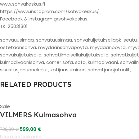
www.sohvakeskus.fi
https://www.instagram.com/sohvakeskus/
Facebook & Instagram @sohvakeskus
TK. 25031301
sohvauusimaa, sohvatuusimaa, sohvakuljetuksellapk-seutu, he
ostetaansohva, myydäänsohvapöytä, myydäänpöytä, myydä
sohvakuljetuksella, sohvatilmaisellakuljetuksella, sohvatkulj
kulmadivaanisohva, corner sofa, sofa, kulmadivaani, sohvail
sisustusjahuonekalut, kotijaasuminen, sohvatjanojatuolit,
RELATED PRODUCTS
Sale
VILMERS Kulmasohva
599,00
€
799,00
€
Lisää ostoskoriin