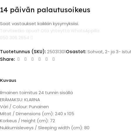
14 päivän palautusoikeus
Saat vastaukset kaikkiin kysymyksiisi.
Tarvitsetko apua? Ota yhteyttä WhatsAppilla
050 306 2654
Tuotetunnus (SKU):
25031301
Osastot:
Sohvat
,
2- ja 3- Ist
Share:
Kuvaus
Ilmainen toimitus 24 tunnin sisällä
ERÄMAKSU: KLARNA
Väri / Colour: Punainen
Mitat / Dimensions (cm): 240 x 105
Korkeus / Height (cm): 72
Nukkumisleveys / Sleeping width (cm): 80