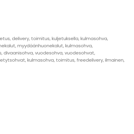
s, delivery, toimitus, kuljetuksella, kulmasohva,
kalut, myydäänhuonekalut, kulmasohva,
itus, divaanisohva, vuodesohva, vuodesohvat,
tytsohvat, kulmasohva, toimitus, freedelivery, ilmainen,