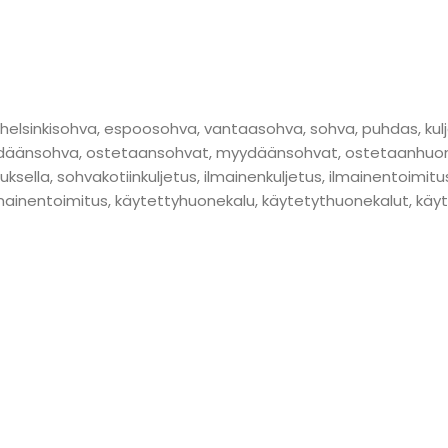
lsinkisohva, espoosohva, vantaasohva, sohva, puhdas, kuljetu
änsohva, ostetaansohvat, myydäänsohvat, ostetaanhuone
etuksella, sohvakotiinkuljetus, ilmainenkuljetus, ilmainentoim
mainentoimitus, käytettyhuonekalu, käytetythuonekalut, käyte