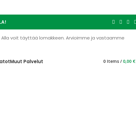
LA!
e. Alla voit täyttää lomakkeen. Arvioimme ja vastaamme
atot
Muut Palvelut
0
Items
/
0,00
€